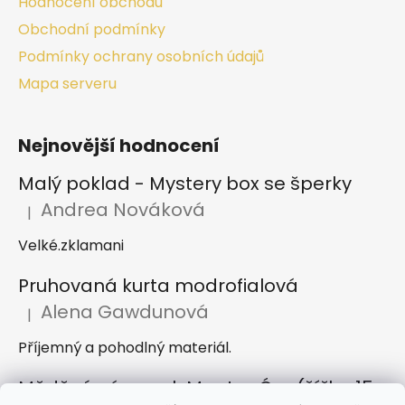
Hodnocení obchodu
Obchodní podmínky
Podmínky ochrany osobních údajů
Mapa serveru
Nejnovější hodnocení
Malý poklad - Mystery box se šperky
Andrea Nováková
|
Hodnocení produktu je 2 z 5 hvězdiček.
Velké.zklamani
Pruhovaná kurta modrofialová
Alena Gawdunová
|
Hodnocení produktu je 5 z 5 hvězdiček.
Příjemný a pohodlný materiál.
Měděný náramek Mantra Óm (šířka 15 mm)