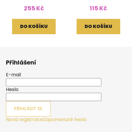
255 Kč
115 Kč
DO KOŠÍKU
DO KOŠÍKU
Z
á
Přihlášení
p
a
E-mail
t
í
Heslo
PŘIHLÁSIT SE
Nová registrace
Zapomenuté heslo