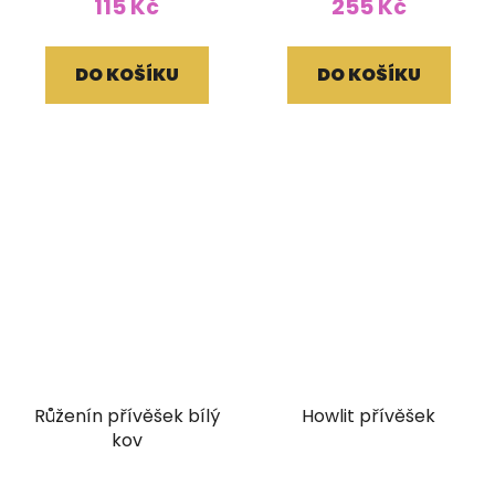
115 Kč
255 Kč
DO KOŠÍKU
DO KOŠÍKU
Růženín přívěšek bílý
Howlit přívěšek
kov