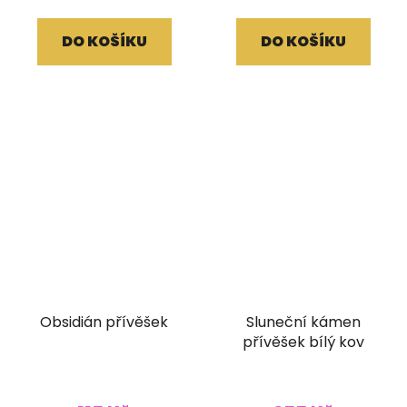
DO KOŠÍKU
DO KOŠÍKU
Obsidián přívěšek
Sluneční kámen
přívěšek bílý kov