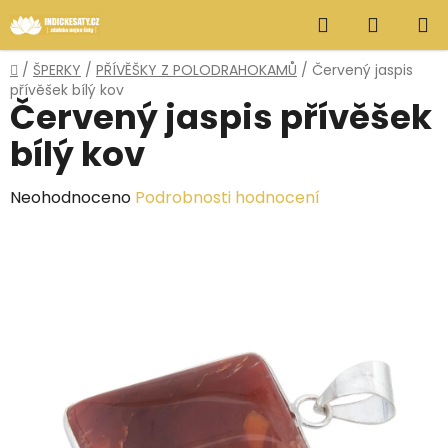
Přejít
Hledat
NÁKUP
na
obsah
KOŠÍK
Domů
/
ŠPERKY
/
PŘÍVĚŠKY Z POLODRAHOKAMŮ
/
Červený jaspis
přívěšek bílý kov
Červený jaspis přívěšek
bílý kov
Průměrné
Neohodnoceno
Podrobnosti hodnocení
hodnocení
produktu
je
0,0
z
5
hvězdiček.