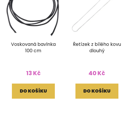
Voskovaná bavlnka
Řetízek z bílého kovu
100 cm
dlouhý
13 Kč
40 Kč
DO KOŠÍKU
DO KOŠÍKU