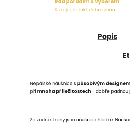
Rád poradím s výběrem
Každý produkt dobře znám.
Popis
E
Nepálské náušnice s
působivým designe
při
mnoha příležitostech
- dobře padnou ja
Ze zadní strany jsou náušnice hladké. Náušni