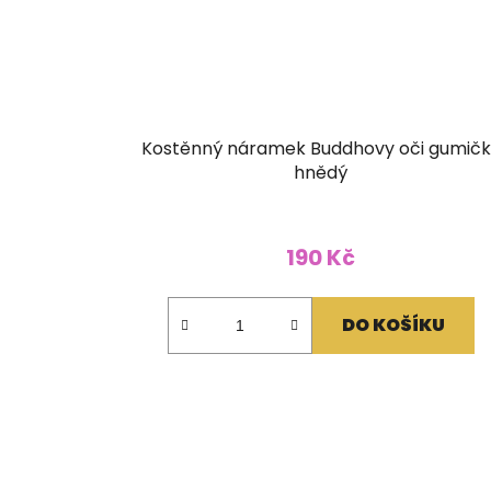
Kostěnný náramek Buddhovy oči gumičk
hnědý
190 Kč
DO KOŠÍKU