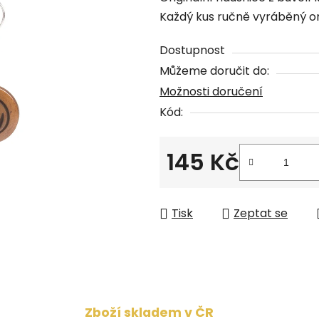
produktu
Každý kus ručně vyráběný ori
je
0,0
Dostupnost
z
Můžeme doručit do:
5
Možnosti doručení
hvězdiček.
Kód:
145 Kč
Měrná cena:
Tisk
Zeptat se
Zboží skladem v ČR