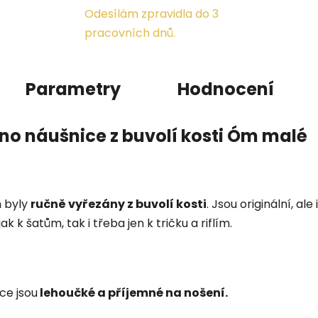
Odesílám zpravidla do 3
pracovních dnů.
Parametry
Hodnocení
tno náušnice z buvolí kosti Óm malé
m
byly
ručně vyřezány z buvolí kosti
.
Jsou originální, ale
k k šatům, tak i třeba jen k tričku a riflím.
ce jsou
lehoučké a příjemné na nošení.