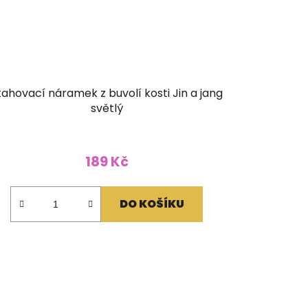
tahovací náramek z buvolí kosti Jin a jang
světlý
189 Kč
DO KOŠÍKU