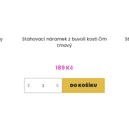
y
Stahovací náramek z buvolí kosti Óm
S
tmavý
189 Kč
DO KOŠÍKU