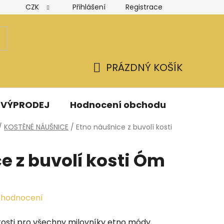
CZK
Přihlášení
Registrace
Hodnocení obchodu
Obchodní podmínky
Podmínk
PRÁZDNÝ KOŠÍK
NÁKUPNÍ
KOŠÍK
VÝPRODEJ
Hodnocení obchodu
Kontak
/
KOSTĚNÉ NÁUŠNICE
/
Etno náušnice z buvolí kosti
e z buvolí kosti Óm
 hodnocení
 kosti pro všechny milovníky etno módy.