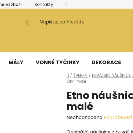
měna zboží
Kontakty
Kancelář a ateliér
Blog
MÁLY
VONNÉ TYČINKY
DEKORACE
Domů
/
ŠPERKY
/
NEPÁLSKÉ NÁUŠNICE
Óm malé
Etno náušnic
malé
Průměrné
Neohodnoceno
Podrobnosti
hodnocení
Originální náušnice z buvolí