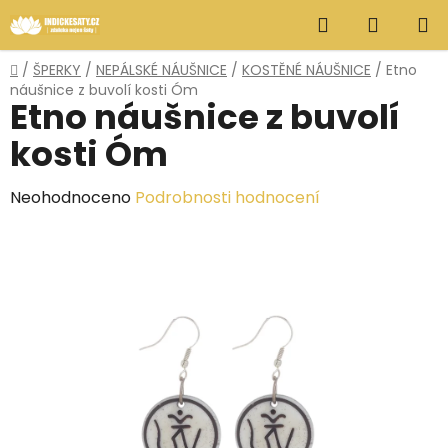
Přejít
Hledat
NÁKUP
na
obsah
KOŠÍK
Domů
/
ŠPERKY
/
NEPÁLSKÉ NÁUŠNICE
/
KOSTĚNÉ NÁUŠNICE
/
Etno
náušnice z buvolí kosti Óm
Etno náušnice z buvolí
kosti Óm
Průměrné
Neohodnoceno
Podrobnosti hodnocení
hodnocení
produktu
je
0,0
z
5
hvězdiček.