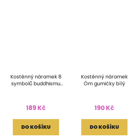
Kostěnný náramek 8
Kostěnný náramek
symbolů buddhismu
Óm gumičky bílý
stahovací kulatý
černý
189 Kč
190 Kč
DO KOŠÍKU
DO KOŠÍKU