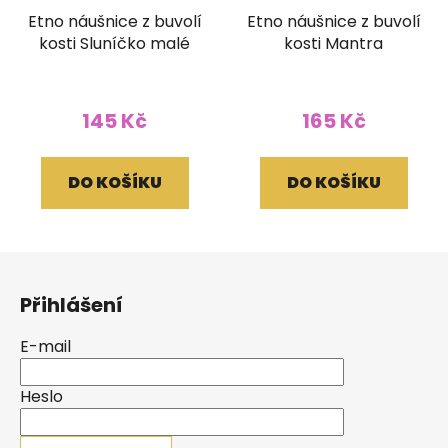
Etno náušnice z buvolí
Etno náušnice z buvolí
kosti Sluníčko malé
kosti Mantra
145 Kč
165 Kč
DO KOŠÍKU
DO KOŠÍKU
Z
á
Přihlášení
p
a
E-mail
t
í
Heslo