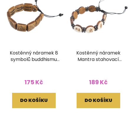
Kostěnný náramek 8
Kostěnný náramek
symbolů buddhismu
Mantra stahovací
stahovací hnědý
kulatý hnědý
175 Kč
189 Kč
DO KOŠÍKU
DO KOŠÍKU