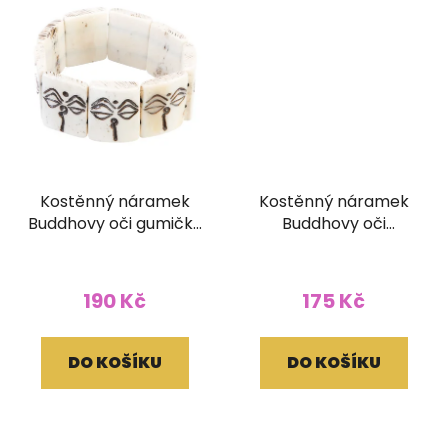
Kostěnný náramek
Kostěnný náramek
Buddhovy oči gumičky
Buddhovy oči
bílý
stahovací černý
190 Kč
175 Kč
DO KOŠÍKU
DO KOŠÍKU