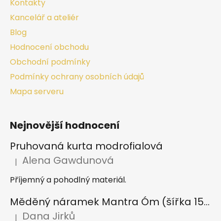
Kontakty
Kancelář a ateliér
Blog
Hodnocení obchodu
Obchodní podmínky
Podmínky ochrany osobních údajů
Mapa serveru
Nejnovější hodnocení
Pruhovaná kurta modrofialová
Alena Gawdunová
|
Hodnocení produktu je 5 z 5 hvězdiček.
Příjemný a pohodlný materiál.
Měděný náramek Mantra Óm (šířka 15 mm)
Dana Jirků
|