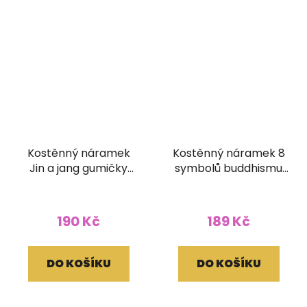
Kostěnný náramek
Kostěnný náramek 8
Jin a jang gumičky
symbolů buddhismu
bílý
stahovací kulatý bílý
190 Kč
189 Kč
DO KOŠÍKU
DO KOŠÍKU