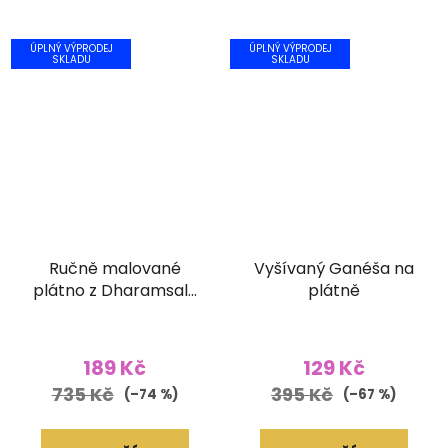
ÚPLNÝ VÝPRODEJ
ÚPLNÝ VÝPRODEJ
SKLADU
SKLADU
Ručně malované
Vyšívaný Ganéša na
plátno z Dharamsaly
plátně
(42x55 cm)
189 Kč
129 Kč
735 Kč
395 Kč
(–74 %)
(–67 %)