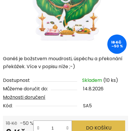
18 KČ
–50 %
Ganéš je božstvem moudrosti, úspěchu a překonání
překážek. Více v popisu níže ;-)
Dostupnost
Skladem
(10 ks)
Můžeme doručit do:
14.8.2026
Možnosti doručení
Kód:
SA5
18 Kč
–50 %
DO KOŠÍKU