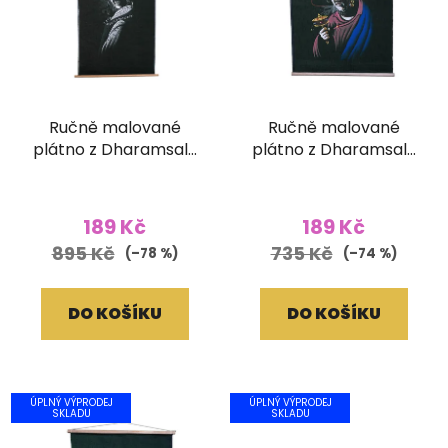
Ručně malované
Ručně malované
plátno z Dharamsaly
plátno z Dharamsaly
(52x90 cm)
(42x55 cm)
189 Kč
189 Kč
895 Kč
735 Kč
(–78 %)
(–74 %)
DO KOŠÍKU
DO KOŠÍKU
ÚPLNÝ VÝPRODEJ
ÚPLNÝ VÝPRODEJ
SKLADU
SKLADU