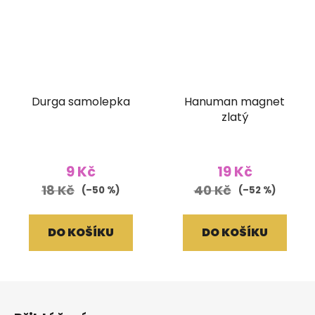
Durga samolepka
Hanuman magnet
zlatý
9 Kč
19 Kč
18 Kč
40 Kč
(–50 %)
(–52 %)
DO KOŠÍKU
DO KOŠÍKU
Z
á