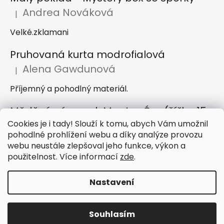
Andrea Nováková
|
Hodnocení produktu je 2 z 5 hvězdiček.
Velké.zklamani
Pruhovaná kurta modrofialová
Alena Gawdunová
|
Hodnocení produktu je 5 z 5 hvězdiček.
Příjemný a pohodlný materiál.
Měděný náramek Mantra Óm (šířka 15 mm)
Cookies je i tady! Slouží k tomu, abych Vám umožnil
Dana Jirků
|
Hodnocení produktu je 5 z 5 hvězdiček.
pohodlné prohlížení webu a díky analýze provozu
Náramek je krásný, mnohem hezčí než na obrázku.
webu neustále zlepšoval jeho funkce, výkon a
Doporučuji obchod, rychlé dodání zboží i skvělá
použitelnost. Více informací
zde
.
komunikace
Nastavení
Vytvořil Shoptet
Souhlasím
Copyright 2026
IndickeSaty.cz
. Všechna práva