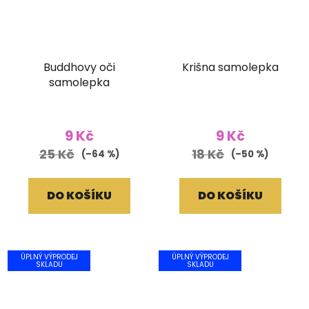
Buddhovy oči
Krišna samolepka
samolepka
9 Kč
9 Kč
25 Kč
18 Kč
(–64 %)
(–50 %)
DO KOŠÍKU
DO KOŠÍKU
ÚPLNÝ VÝPRODEJ
ÚPLNÝ VÝPRODEJ
SKLADU
SKLADU