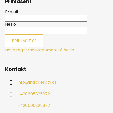
Přihlášení
p
a
E-mail
t
í
Heslo
PŘIHLÁSIT SE
Nová registrace
Zapomenuté heslo
Kontakt
info
@
indickesaty.cz
+420605825872
+420605825872