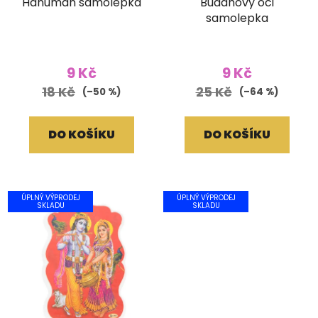
Hanuman samolepka
Buddhovy oči
samolepka
9 Kč
9 Kč
18 Kč
25 Kč
(–50 %)
(–64 %)
DO KOŠÍKU
DO KOŠÍKU
ÚPLNÝ VÝPRODEJ
ÚPLNÝ VÝPRODEJ
SKLADU
SKLADU