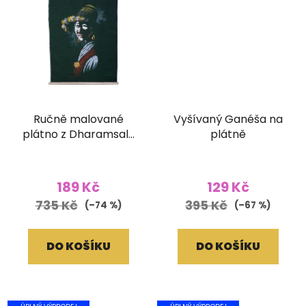
Ručně malované
Vyšívaný Ganéša na
plátno z Dharamsaly
plátně
(42x55 cm)
189 Kč
129 Kč
735 Kč
395 Kč
(–74 %)
(–67 %)
DO KOŠÍKU
DO KOŠÍKU