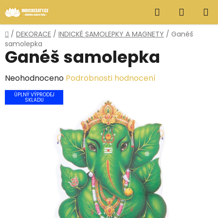
Přejít
Hledat
NÁKUP
na
obsah
KOŠÍK
Domů
/
DEKORACE
/
INDICKÉ SAMOLEPKY A MAGNETY
/
Ganéš
samolepka
Ganéš samolepka
Průměrné
Neohodnoceno
Podrobnosti hodnocení
hodnocení
ÚPLNÝ VÝPRODEJ
SKLADU
produktu
je
0,0
z
5
hvězdiček.