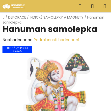
Přejít
Hledat
NÁKUP
na
obsah
KOŠÍK
Domů
/
DEKORACE
/
INDICKÉ SAMOLEPKY A MAGNETY
/
Hanuman
samolepka
Hanuman samolepka
Průměrné
Neohodnoceno
Podrobnosti hodnocení
hodnocení
ÚPLNÝ VÝPRODEJ
SKLADU
produktu
je
0,0
z
5
hvězdiček.