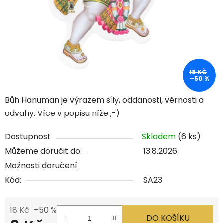
18 KČ
–50 %
Bůh Hanuman je výrazem síly, oddanosti, věrnosti a
odvahy. Více v popisu níže ;-)
Dostupnost
Skladem
(6 ks)
Můžeme doručit do:
13.8.2026
Možnosti doručení
Kód:
SA23
18 Kč
–50 %
DO KOŠÍKU