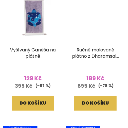
Vyšívaný Ganéša na
Ručně malované
plátně
plátno z Dharamsaly
(52x90 cm)
129 Kč
189 Kč
395 Kč
895 Kč
(–67 %)
(–78 %)
DO KOŠÍKU
DO KOŠÍKU