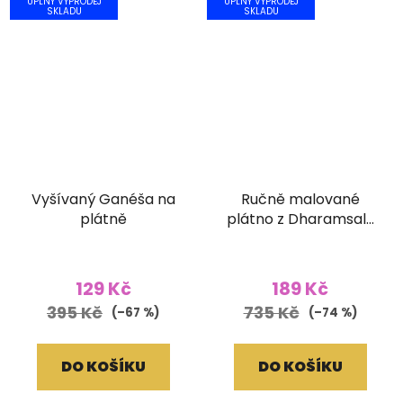
ÚPLNÝ VÝPRODEJ
ÚPLNÝ VÝPRODEJ
SKLADU
SKLADU
Vyšívaný Ganéša na
Ručně malované
plátně
plátno z Dharamsaly
(42x55 cm)
129 Kč
189 Kč
395 Kč
735 Kč
(–67 %)
(–74 %)
DO KOŠÍKU
DO KOŠÍKU