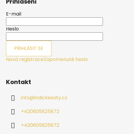
Přihlášení
p
a
E-mail
t
í
Heslo
PŘIHLÁSIT SE
Nová registrace
Zapomenuté heslo
Kontakt
info
@
indickesaty.cz
+420605825872
+420605825872