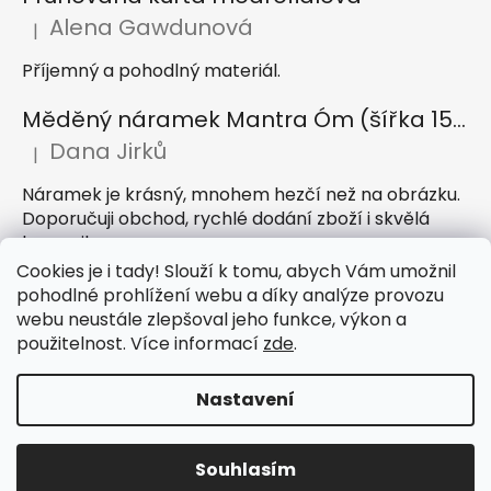
Alena Gawdunová
|
Hodnocení produktu je 5 z 5 hvězdiček.
Příjemný a pohodlný materiál.
Měděný náramek Mantra Óm (šířka 15 mm)
Dana Jirků
|
Hodnocení produktu je 5 z 5 hvězdiček.
Náramek je krásný, mnohem hezčí než na obrázku.
Doporučuji obchod, rychlé dodání zboží i skvělá
komunikace
Cookies je i tady! Slouží k tomu, abych Vám umožnil
Indický sárong z rayonu Nazar světle modrý
pohodlné prohlížení webu a díky analýze provozu
webu neustále zlepšoval jeho funkce, výkon a
Petra Hejátková
|
Hodnocení produktu je 5 z 5 hvězdiček.
použitelnost. Více informací
zde
.
Příjemný sárong, krásná barva
Nastavení
Vytvořil Shoptet
Souhlasím
Copyright 2026
IndickeSaty.cz
. Všechna práva