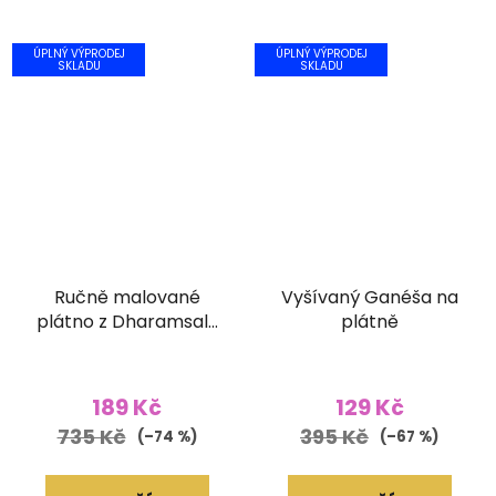
ÚPLNÝ VÝPRODEJ
ÚPLNÝ VÝPRODEJ
SKLADU
SKLADU
Ručně malované
Vyšívaný Ganéša na
plátno z Dharamsaly
plátně
(42x55 cm)
189 Kč
129 Kč
735 Kč
395 Kč
(–74 %)
(–67 %)