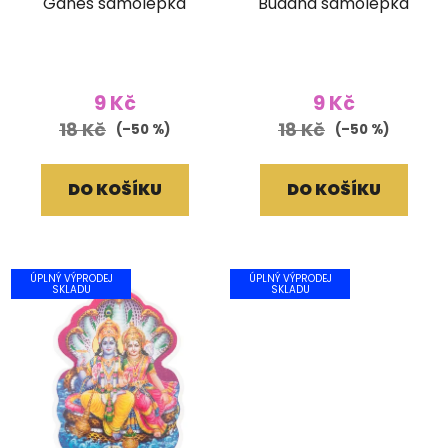
Ganéš samolepka
Buddha samolepka
9 Kč
9 Kč
18 Kč
18 Kč
(–50 %)
(–50 %)
DO KOŠÍKU
DO KOŠÍKU
ÚPLNÝ VÝPRODEJ
ÚPLNÝ VÝPRODEJ
SKLADU
SKLADU