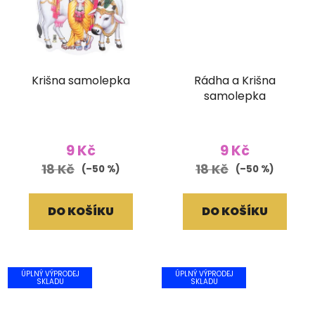
Krišna samolepka
Rádha a Krišna
samolepka
9 Kč
9 Kč
18 Kč
18 Kč
(–50 %)
(–50 %)
DO KOŠÍKU
DO KOŠÍKU
ÚPLNÝ VÝPRODEJ
ÚPLNÝ VÝPRODEJ
SKLADU
SKLADU