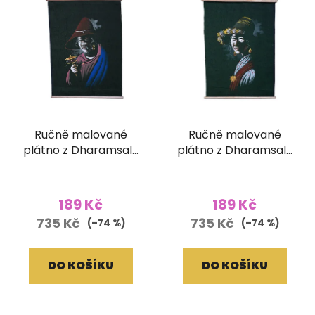
Ručně malované
Ručně malované
plátno z Dharamsaly
plátno z Dharamsaly
(42x55 cm)
(42x55 cm)
189 Kč
189 Kč
735 Kč
735 Kč
(–74 %)
(–74 %)
DO KOŠÍKU
DO KOŠÍKU