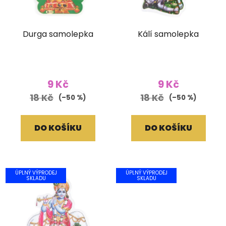
Durga samolepka
Kálí samolepka
9 Kč
9 Kč
18 Kč
18 Kč
(–50 %)
(–50 %)
DO KOŠÍKU
DO KOŠÍKU
ÚPLNÝ VÝPRODEJ
ÚPLNÝ VÝPRODEJ
SKLADU
SKLADU