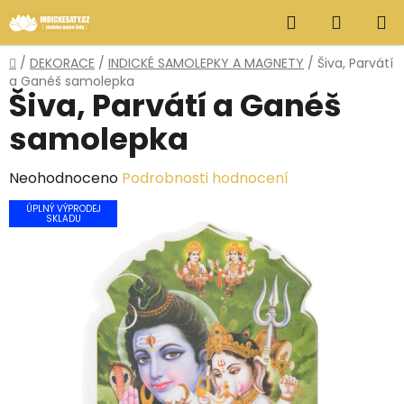
Přejít
Hledat
NÁKUP
na
obsah
KOŠÍK
Domů
/
DEKORACE
/
INDICKÉ SAMOLEPKY A MAGNETY
/
Šiva, Parvátí
a Ganéš samolepka
Šiva, Parvátí a Ganéš
samolepka
Průměrné
Neohodnoceno
Podrobnosti hodnocení
hodnocení
ÚPLNÝ VÝPRODEJ
SKLADU
produktu
je
0,0
z
5
hvězdiček.