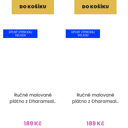
DO KOŠÍKU
DO KOŠÍKU
ÚPLNÝ VÝPRODEJ
ÚPLNÝ VÝPRODEJ
SKLADU
SKLADU
Ručně malované
Ručně malované
plátno z Dharamsaly
plátno z Dharamsaly
(42x55 cm)
(52x90 cm)
189 Kč
189 Kč