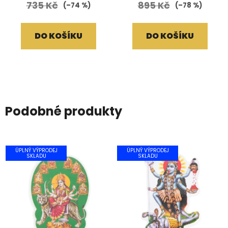
735 Kč
895 Kč
(–74 %)
(–78 %)
DO KOŠÍKU
DO KOŠÍKU
Podobné produkty
ÚPLNÝ VÝPRODEJ
ÚPLNÝ VÝPRODEJ
SKLADU
SKLADU