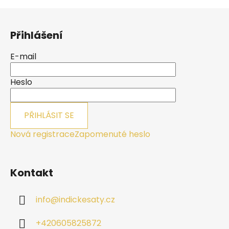
Z
á
Přihlášení
p
a
E-mail
t
í
Heslo
PŘIHLÁSIT SE
Nová registrace
Zapomenuté heslo
Kontakt
info
@
indickesaty.cz
+420605825872