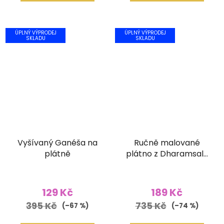
ÚPLNÝ VÝPRODEJ
ÚPLNÝ VÝPRODEJ
SKLADU
SKLADU
Vyšívaný Ganéša na
Ručně malované
plátně
plátno z Dharamsaly
(42x55 cm)
129 Kč
189 Kč
395 Kč
735 Kč
(–67 %)
(–74 %)