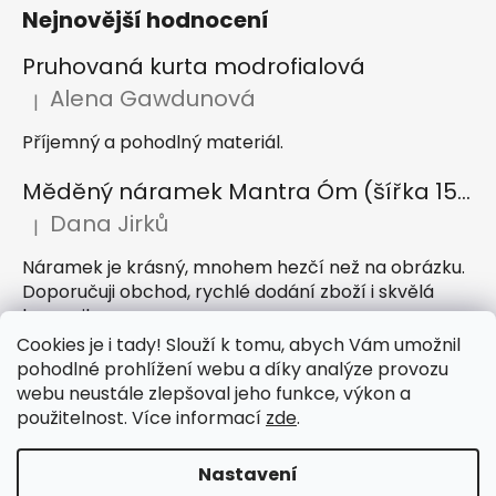
Nejnovější hodnocení
Pruhovaná kurta modrofialová
Alena Gawdunová
|
Hodnocení produktu je 5 z 5 hvězdiček.
Příjemný a pohodlný materiál.
Měděný náramek Mantra Óm (šířka 15 mm)
Dana Jirků
|
Hodnocení produktu je 5 z 5 hvězdiček.
Náramek je krásný, mnohem hezčí než na obrázku.
Doporučuji obchod, rychlé dodání zboží i skvělá
komunikace
Cookies je i tady! Slouží k tomu, abych Vám umožnil
Indický sárong z rayonu Nazar světle modrý
pohodlné prohlížení webu a díky analýze provozu
webu neustále zlepšoval jeho funkce, výkon a
Petra Hejátková
|
Hodnocení produktu je 5 z 5 hvězdiček.
použitelnost. Více informací
zde
.
Příjemný sárong, krásná barva
Nastavení