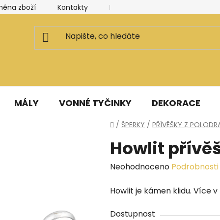
měna zboží
Kontakty
Kancelář a ateliér
Blog
MÁLY
VONNÉ TYČINKY
DEKORACE
Domů
/
ŠPERKY
/
PŘÍVĚŠKY Z POLOD
Howlit přívěš
Průměrné
Neohodnoceno
Podrobnosti
hodnocení
Howlit je kámen klidu. Více v 
produktu
je
Dostupnost
0,0