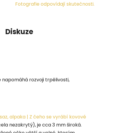
Fotografie odpovídají skutečnosti.
Diskuze
é napomáhá rozvoji trpělivosti,
az, alpaka | Z čeho se vyrábí kovové
ela nezakrytý), je cca 3 mm široká.
ažené očko větší a volné, kterým