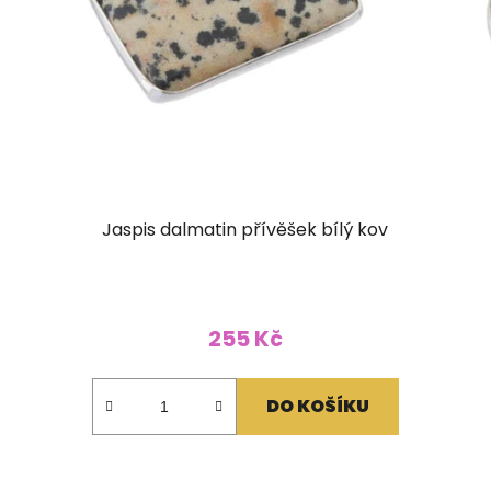
Jaspis dalmatin přívěšek bílý kov
255 Kč
DO KOŠÍKU