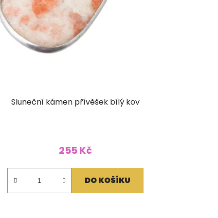
Sluneční kámen přívěšek bílý kov
255 Kč
DO KOŠÍKU