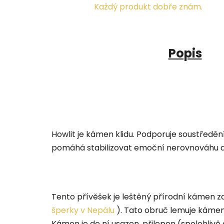
Každý produkt dobře znám.
Popis
Howlit je kámen klidu. Podporuje soustředěn
pomáhá stabilizovat emoční nerovnováhu a 
Tento přívěšek je leštěný přírodní kámen z
šperky v Nepálu
). Tato obruč lemuje kámen
Kámen je do ní usazen, přilepen (spolehlivě