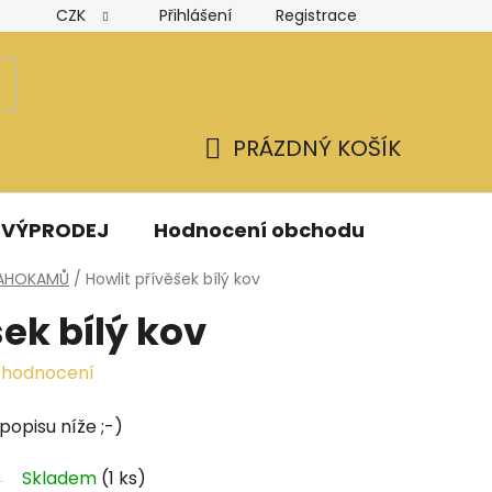
CZK
Přihlášení
Registrace
Hodnocení obchodu
Obchodní podmínky
Podmínk
PRÁZDNÝ KOŠÍK
NÁKUPNÍ
KOŠÍK
VÝPRODEJ
Hodnocení obchodu
Kontak
RAHOKAMŮ
/
Howlit přívěšek bílý kov
ek bílý kov
 hodnocení
popisu níže ;-)
Skladem
(1 ks)