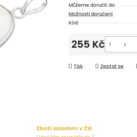
Můžeme doručit do:
z
Možnosti doručení
5
Kód:
hvězdiček.
255 Kč
Měrná cena:
Tisk
Zeptat se
Zboží skladem v ČR