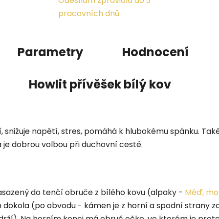
Odesílám zpravidla do 3
pracovních dnů.
Parametry
Hodnocení
Howlit přívěšek bílý kov
í, snižuje napětí, stres, pomáhá k hlubokému spánku. Tak
je dobrou volbou při duchovní cestě.
asazený do tenčí obruče z bílého kovu (alpaky -
Měď, mos
 dokola (po obvodu - kámen je z horní a spodní strany zc
 drží). Na horním konci má obruč očko, ve kterém je prot