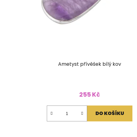
Ametyst přívěšek bílý kov
255 Kč
DO KOŠÍKU