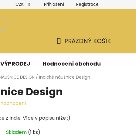
CZK
Přihlášení
Registrace
Hodnocení obchodu
Obchodní podmínky
Podmínk
PRÁZDNÝ KOŠÍK
NÁKUPNÍ
KOŠÍK
VÝPRODEJ
Hodnocení obchodu
Kontak
NÁUŠNICE DESIGN
/
Indické náušnice Design
šnice Design
 hodnocení
e z Indie. Více v popisu níže :)
Skladem
(1 ks)