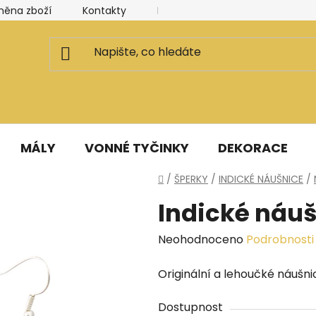
měna zboží
Kontakty
Kancelář a ateliér
Blog
MÁLY
VONNÉ TYČINKY
DEKORACE
Domů
/
ŠPERKY
/
INDICKÉ NÁUŠNICE
/
Indické náu
Průměrné
Neohodnoceno
Podrobnosti
hodnocení
Originální a lehoučké náušnic
produktu
je
Dostupnost
0,0