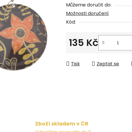
Můžeme doručit do:
z
Možnosti doručení
5
Kód:
hvězdiček.
135 Kč
Měrná cena:
Tisk
Zeptat se
Zboží skladem v ČR