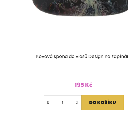
Kovová spona do vlasů Design na zapíná
195 Kč
DO KOŠÍKU