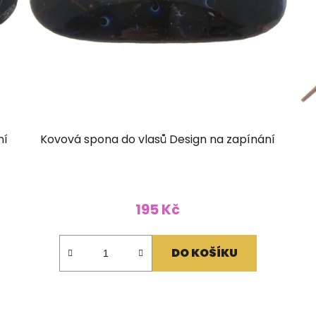
ní
Kovová spona do vlasů Design na zapínání
195 Kč
DO KOŠÍKU