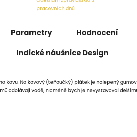
Odesílám zpravidla do 3
pracovních dnů.
Parametry
Hodnocení
Indické náušnice Design
ho kovu. Na kovový (teňoučký) plátek je nalepený gumový 
ů odolávají vodě, nicméně bych je nevystavoval delšímu 