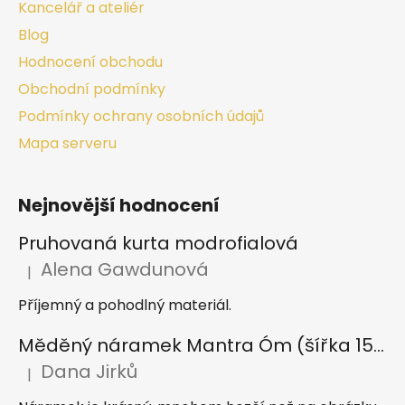
Kancelář a ateliér
Blog
Hodnocení obchodu
Obchodní podmínky
Podmínky ochrany osobních údajů
Mapa serveru
Nejnovější hodnocení
Pruhovaná kurta modrofialová
Alena Gawdunová
|
Hodnocení produktu je 5 z 5 hvězdiček.
Příjemný a pohodlný materiál.
Měděný náramek Mantra Óm (šířka 15 mm)
Dana Jirků
|
Hodnocení produktu je 5 z 5 hvězdiček.