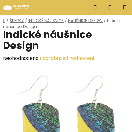
Přejít
Hledat
NÁKUP
na
obsah
KOŠÍK
Domů
/
ŠPERKY
/
INDICKÉ NÁUŠNICE
/
NÁUŠNICE DESIGN
/
Indické
náušnice Design
Indické náušnice
Design
Průměrné
Neohodnoceno
Podrobnosti hodnocení
hodnocení
produktu
je
0,0
z
5
hvězdiček.