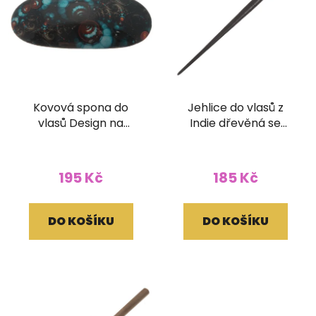
Kovová spona do
Jehlice do vlasů z
vlasů Design na
Indie dřevěná se
zapínání
zrcátky
195 Kč
185 Kč
DO KOŠÍKU
DO KOŠÍKU