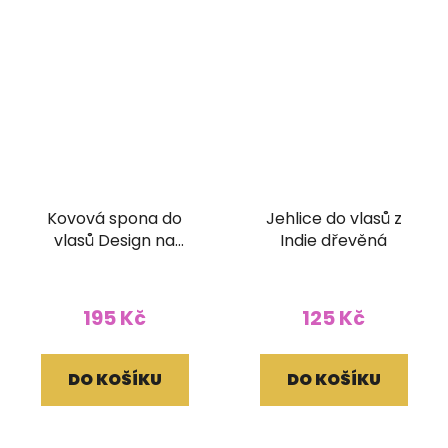
Kovová spona do
Jehlice do vlasů z
vlasů Design na
Indie dřevěná
zapínání
195 Kč
125 Kč
DO KOŠÍKU
DO KOŠÍKU