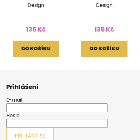
Design
Design
135 Kč
135 Kč
DO KOŠÍKU
DO KOŠÍKU
Z
á
Přihlášení
p
a
E-mail
t
í
Heslo
PŘIHLÁSIT SE