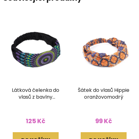
Látková čelenka do
Šátek do vlasů Hippie
vlasů z bavlny
oranžovomodrý
Mandala černá
125 Kč
99 Kč