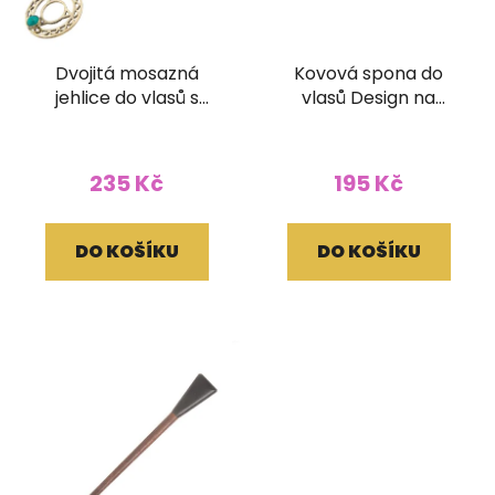
Dvojitá mosazná
Kovová spona do
jehlice do vlasů s
vlasů Design na
minerálem
zapínání
235 Kč
195 Kč
DO KOŠÍKU
DO KOŠÍKU