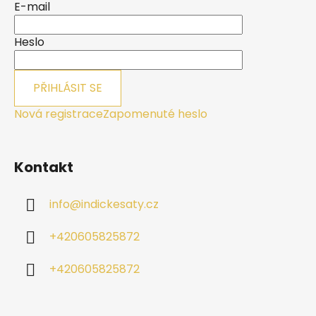
a
E-mail
t
í
Heslo
PŘIHLÁSIT SE
Nová registrace
Zapomenuté heslo
Kontakt
info
@
indickesaty.cz
+420605825872
+420605825872