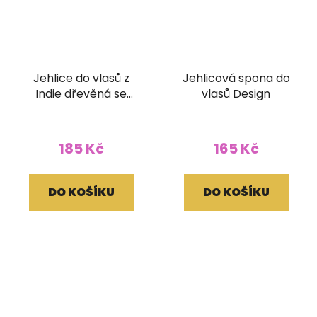
Jehlice do vlasů z
Jehlicová spona do
Indie dřevěná se
vlasů Design
zrcátky
185 Kč
165 Kč
DO KOŠÍKU
DO KOŠÍKU