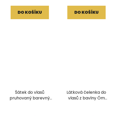
produktu
je
DO KOŠÍKU
DO KOŠÍKU
5,0
z
5
hvězdiček.
Šátek do vlasů
Látková čelenka do
pruhovaný barevný
vlasů z bavlny Óm
růžový
červená