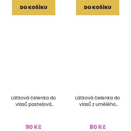
DO KOŠÍKU
DO KOŠÍKU
Látková čelenka do
Látková čelenka do
vlasů pastelová
vlasů z umělého
fialová
hedvábí
Průměrné
hodnocení
90 Kč
80 Kč