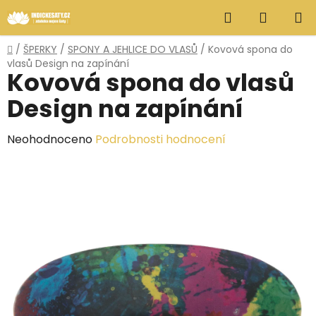
Přejít
Hledat
NÁKUP
na
obsah
KOŠÍK
Domů
/
ŠPERKY
/
SPONY A JEHLICE DO VLASŮ
/
Kovová spona do
vlasů Design na zapínání
Kovová spona do vlasů
Design na zapínání
Průměrné
Neohodnoceno
Podrobnosti hodnocení
hodnocení
produktu
je
0,0
z
5
hvězdiček.