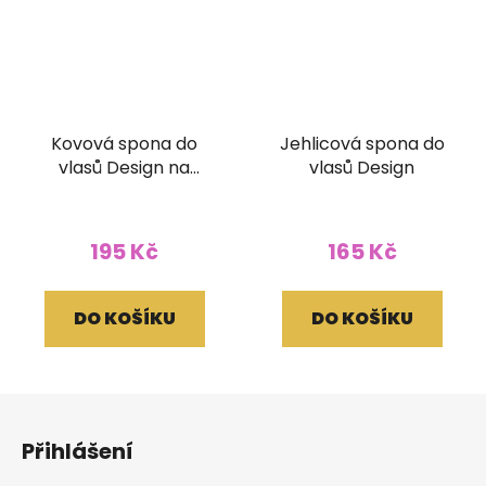
Kovová spona do
Jehlicová spona do
vlasů Design na
vlasů Design
zapínání
195 Kč
165 Kč
DO KOŠÍKU
DO KOŠÍKU
Z
á
Přihlášení
p