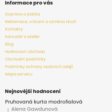
Informace pro vás
Doprava a platba
Reklamace, vrácení a výměna zboží
Kontakty
Kancelář a ateliér
Blog
Hodnocení obchodu
Obchodní podmínky
Podmínky ochrany osobních údajů
Mapa serveru
Nejnovější hodnocení
Pruhovaná kurta modrofialová
Alena Gawdunová
|
Hodnocení produktu je 5 z 5 hvězdiček.