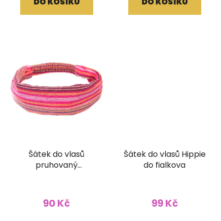
DO KOŠÍKU
DO KOŠÍKU
Šátek do vlasů
Šátek do vlasů Hippie
pruhovaný
do fialkova
růžovočervený
90 Kč
99 Kč