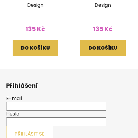
Design
Design
135 Kč
135 Kč
DO KOŠÍKU
DO KOŠÍKU
Z
á
Přihlášení
p
a
E-mail
t
í
Heslo
PŘIHLÁSIT SE