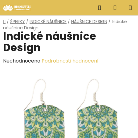
Přejít
Hledat
NÁKUP
na
obsah
KOŠÍK
Domů
/
ŠPERKY
/
INDICKÉ NÁUŠNICE
/
NÁUŠNICE DESIGN
/
Indické
náušnice Design
Indické náušnice
Design
Průměrné
Neohodnoceno
Podrobnosti hodnocení
hodnocení
produktu
je
0,0
z
5
hvězdiček.