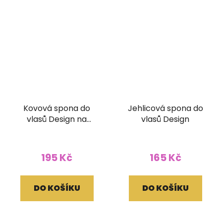
Kovová spona do
Jehlicová spona do
vlasů Design na
vlasů Design
zapínání
195 Kč
165 Kč
DO KOŠÍKU
DO KOŠÍKU