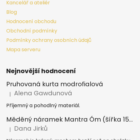
Kancelář a ateliér
Blog
Hodnocení obchodu
Obchodní podmínky
Podmínky ochrany osobních údajů
Mapa serveru
Nejnovější hodnocení
Pruhovaná kurta modrofialová
Alena Gawdunová
|
Hodnocení produktu je 5 z 5 hvězdiček.
Příjemný a pohodlný materiál.
Měděný náramek Mantra Óm (šířka 15 mm)
Dana Jirků
|
Hodnocení produktu je 5 z 5 hvězdiček.