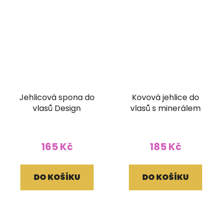
Jehlicová spona do
Kovová jehlice do
vlasů Design
vlasů s minerálem
165 Kč
185 Kč
DO KOŠÍKU
DO KOŠÍKU