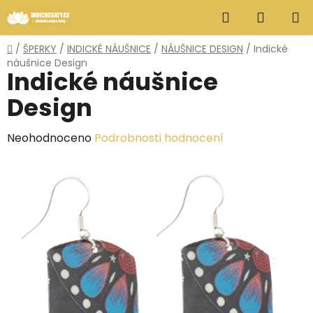
Přejít
Hledat
NÁKUP
na
obsah
KOŠÍK
Domů
/
ŠPERKY
/
INDICKÉ NÁUŠNICE
/
NÁUŠNICE DESIGN
/
Indické
náušnice Design
Indické náušnice
Design
Průměrné
Neohodnoceno
Podrobnosti hodnocení
hodnocení
produktu
je
0,0
z
5
hvězdiček.