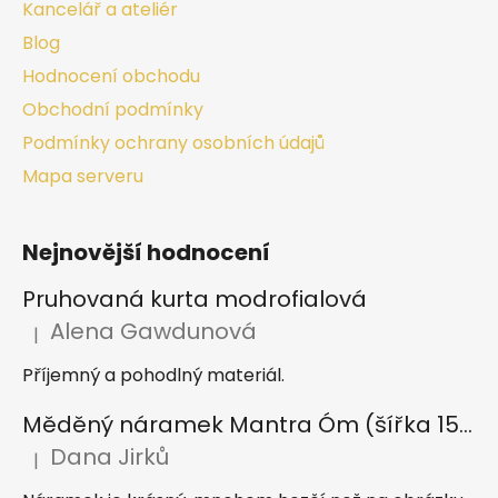
Kancelář a ateliér
Blog
Hodnocení obchodu
Obchodní podmínky
Podmínky ochrany osobních údajů
Mapa serveru
Nejnovější hodnocení
Pruhovaná kurta modrofialová
Alena Gawdunová
|
Hodnocení produktu je 5 z 5 hvězdiček.
Příjemný a pohodlný materiál.
Měděný náramek Mantra Óm (šířka 15 mm)
Dana Jirků
|
Hodnocení produktu je 5 z 5 hvězdiček.