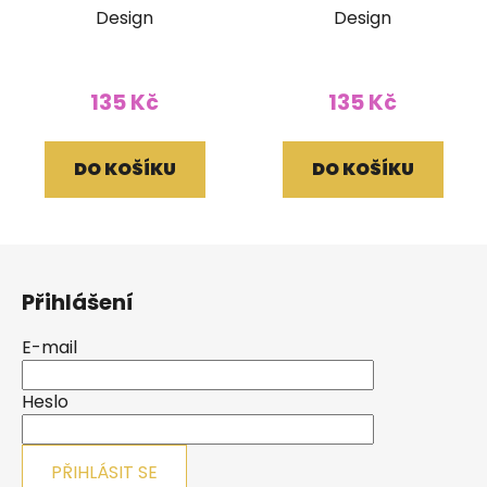
Design
Design
135 Kč
135 Kč
DO KOŠÍKU
DO KOŠÍKU
Z
á
Přihlášení
p
a
E-mail
t
í
Heslo
PŘIHLÁSIT SE