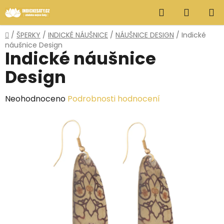
Přejít
Hledat
NÁKUP
na
obsah
KOŠÍK
Domů
/
ŠPERKY
/
INDICKÉ NÁUŠNICE
/
NÁUŠNICE DESIGN
/
Indické
náušnice Design
Indické náušnice
Design
Průměrné
Neohodnoceno
Podrobnosti hodnocení
hodnocení
produktu
je
0,0
z
5
hvězdiček.