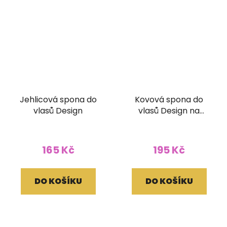
Jehlicová spona do
Kovová spona do
vlasů Design
vlasů Design na
zapínání
165 Kč
195 Kč
DO KOŠÍKU
DO KOŠÍKU