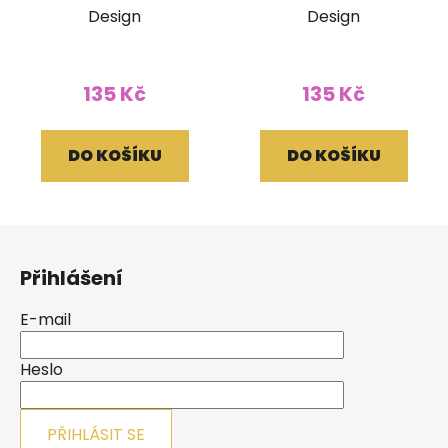
Design
Design
135 Kč
135 Kč
DO KOŠÍKU
DO KOŠÍKU
Z
á
Přihlášení
p
a
E-mail
t
í
Heslo
PŘIHLÁSIT SE