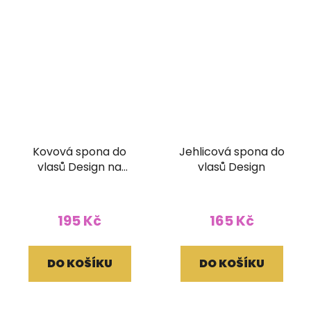
Kovová spona do
Jehlicová spona do
vlasů Design na
vlasů Design
zapínání
195 Kč
165 Kč
DO KOŠÍKU
DO KOŠÍKU