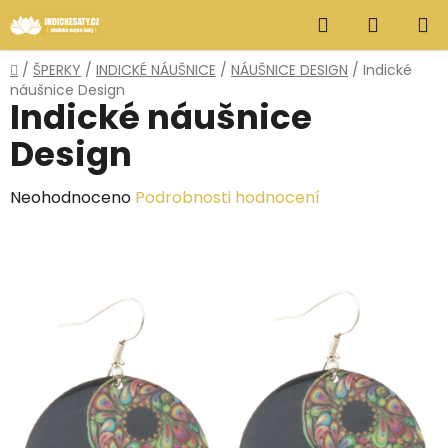
Přejít
Hledat
NÁKUP
na
obsah
KOŠÍK
Domů
/
ŠPERKY
/
INDICKÉ NÁUŠNICE
/
NÁUŠNICE DESIGN
/
Indické
náušnice Design
Indické náušnice
Design
Průměrné
Neohodnoceno
Podrobnosti hodnocení
hodnocení
produktu
je
0,0
z
5
hvězdiček.