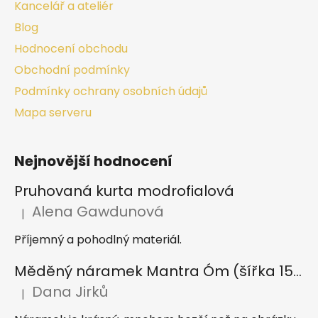
Kancelář a ateliér
Blog
Hodnocení obchodu
Obchodní podmínky
Podmínky ochrany osobních údajů
Mapa serveru
Nejnovější hodnocení
Pruhovaná kurta modrofialová
Alena Gawdunová
|
Hodnocení produktu je 5 z 5 hvězdiček.
Příjemný a pohodlný materiál.
Měděný náramek Mantra Óm (šířka 15 mm)
Dana Jirků
|
Hodnocení produktu je 5 z 5 hvězdiček.