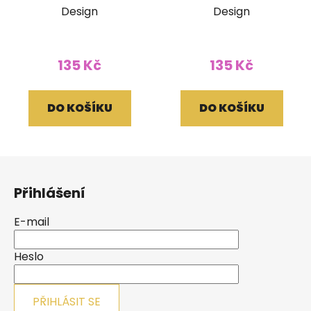
Design
Design
135 Kč
135 Kč
DO KOŠÍKU
DO KOŠÍKU
Z
á
Přihlášení
p
a
E-mail
t
í
Heslo
PŘIHLÁSIT SE