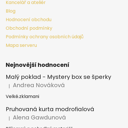
Kancelář a ateliér
Blog
Hodnocení obchodu
Obchodní podmínky
Podmínky ochrany osobních údajů
Mapa serveru
Nejnovější hodnocení
Malý poklad - Mystery box se šperky
Andrea Nováková
|
Hodnocení produktu je 2 z 5 hvězdiček.
Velké.zklamani
Pruhovaná kurta modrofialová
Alena Gawdunová
|
Hodnocení produktu je 5 z 5 hvězdiček.