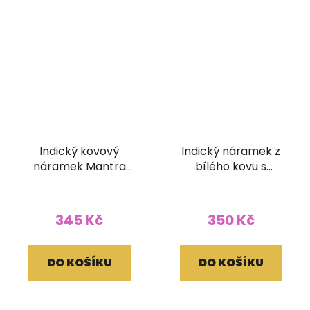
Indický kovový
Indický náramek z
náramek Mantra
bílého kovu s
Panchakshari (30
kuličkami
mm)
345 Kč
350 Kč
DO KOŠÍKU
DO KOŠÍKU