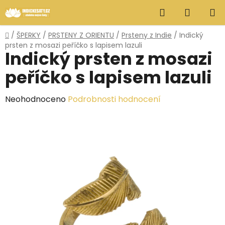
Přejít
Hledat
NÁKUP
na
obsah
KOŠÍK
Domů
/
ŠPERKY
/
PRSTENY Z ORIENTU
/
Prsteny z Indie
/
Indický
prsten z mosazi peříčko s lapisem lazuli
Indický prsten z mosazi
peříčko s lapisem lazuli
Průměrné
Neohodnoceno
Podrobnosti hodnocení
hodnocení
produktu
je
0,0
z
5
hvězdiček.