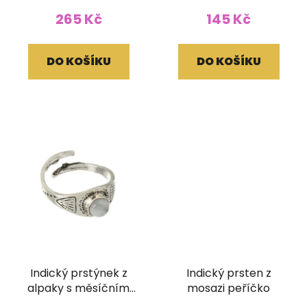
265 Kč
145 Kč
DO KOŠÍKU
DO KOŠÍKU
Indický prstýnek z
Indický prsten z
alpaky s měsíčním
mosazi peříčko
kamenem