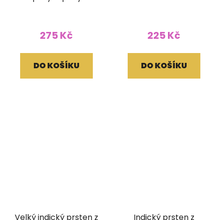
měsíčním kamenem
275 Kč
225 Kč
DO KOŠÍKU
DO KOŠÍKU
Velký indický prsten z
Indický prsten z