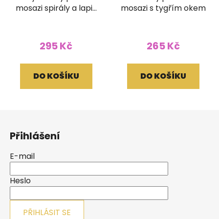
mosazi spirály a lapis
mosazi s tygřím okem
lazuli
295 Kč
265 Kč
DO KOŠÍKU
DO KOŠÍKU
Z
á
Přihlášení
p
a
E-mail
t
í
Heslo
PŘIHLÁSIT SE