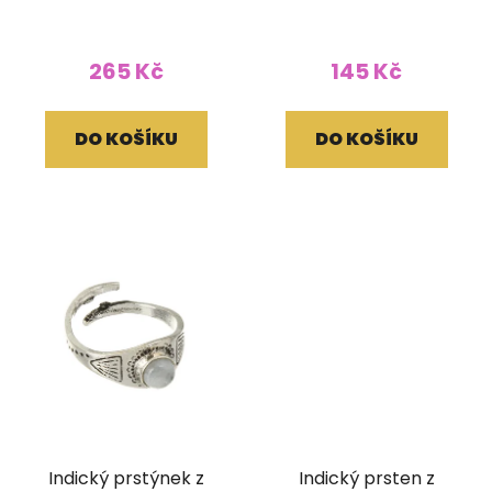
ornamentem a
tygřím okem
265 Kč
145 Kč
DO KOŠÍKU
DO KOŠÍKU
Indický prstýnek z
Indický prsten z