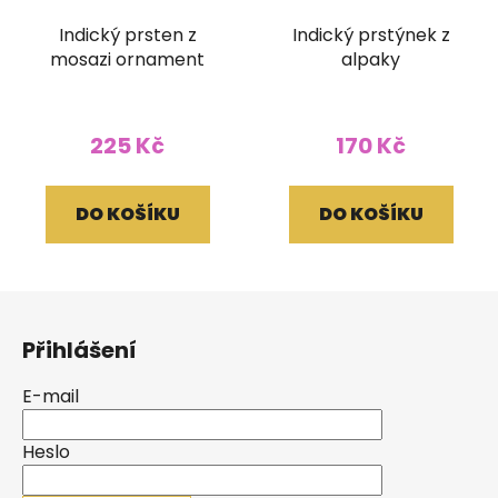
Indický prsten z
Indický prstýnek z
mosazi ornament
alpaky
225 Kč
170 Kč
DO KOŠÍKU
DO KOŠÍKU
Z
á
Přihlášení
p
a
E-mail
t
í
Heslo