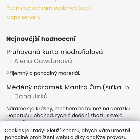
Podmínky ochrany osobních údajů
Mapa serveru
Nejnovější hodnocení
Pruhovaná kurta modrofialová
Alena Gawdunová
|
Hodnocení produktu je 5 z 5 hvězdiček.
Příjemný a pohodlný materiál.
Měděný náramek Mantra Óm (šířka 15 mm)
Dana Jirků
|
Hodnocení produktu je 5 z 5 hvězdiček.
Náramek je krásný, mnohem hezčí než na obrázku.
Doporučuji obchod, rychlé dodání zboží i skvělá
komunikace
Cookies je i tady! Slouží k tomu, abych Vám umožnil
Indický sárong z rayonu Nazar světle modrý
pohodlné prohlížení webu a díky analýze provozu