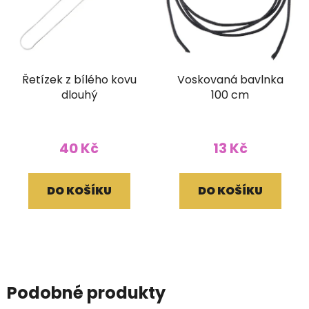
Řetízek z bílého kovu
Voskovaná bavlnka
dlouhý
100 cm
40 Kč
13 Kč
DO KOŠÍKU
DO KOŠÍKU
Podobné produkty