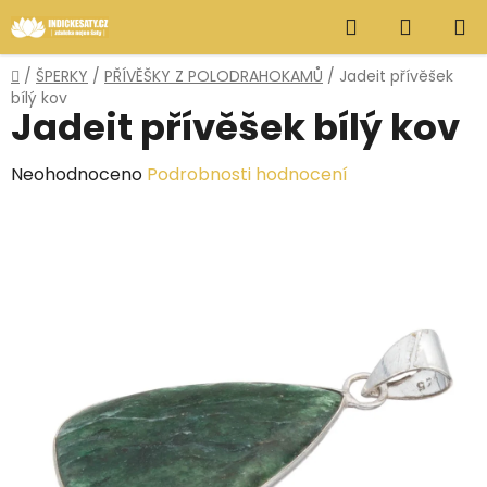
Přejít
Hledat
NÁKUP
na
obsah
KOŠÍK
Domů
/
ŠPERKY
/
PŘÍVĚŠKY Z POLODRAHOKAMŮ
/
Jadeit přívěšek
bílý kov
Jadeit přívěšek bílý kov
Průměrné
Neohodnoceno
Podrobnosti hodnocení
hodnocení
produktu
je
0,0
z
5
hvězdiček.