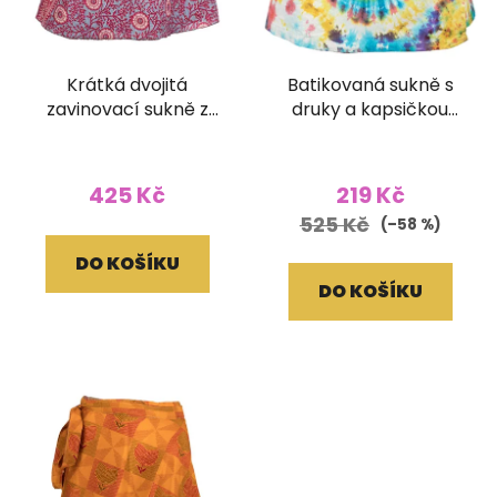
Krátká dvojitá
Batikovaná sukně s
zavinovací sukně z
druky a kapsičkou
umělého hedvábí
světlá barevná (UNI)
425 Kč
219 Kč
525 Kč
(–58 %)
DO KOŠÍKU
DO KOŠÍKU