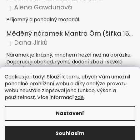
Alena Gawdunová
|
Hodnocení produktu je 5 z 5 hvězdiček.
Příjemný a pohodlný materiál.
Měděný náramek Mantra Óm (šířka 15 mm)
Dana Jirků
|
Hodnocení produktu je 5 z 5 hvězdiček.
Náramek je krásný, mnohem hezčí než na obrázku.
Doporučuji obchod, rychlé dodání zboží i skvělá
komunikace
Cookies je i tady! Slouží k tomu, abych Vám umožnil
Indický sárong z rayonu Nazar světle modrý
pohodlné prohlížení webu a díky analýze provozu
webu neustále zlepšoval jeho funkce, výkon a
Petra Hejátková
|
Hodnocení produktu je 5 z 5 hvězdiček.
použitelnost. Více informací
zde
.
Příjemný sárong, krásná barva
Nastavení
Vytvořil Shoptet
Souhlasím
Copyright 2026
IndickeSaty.cz
. Všechna práva