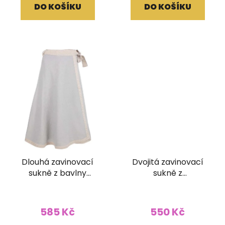
DO KOŠÍKU
DO KOŠÍKU
Dlouhá zavinovací
Dvojitá zavinovací
sukně z bavlny
sukně z
jednobarevná světle
upcyklovaného sárí
šedá
585 Kč
550 Kč