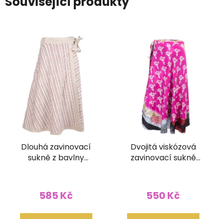
Související produkty
Dlouhá zavinovací
Dvojitá viskózová
sukně z bavlny
zavinovací sukně
pruhovaná světlá
Kariza
585 Kč
550 Kč