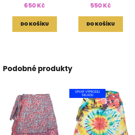
650 Kč
550 Kč
DO KOŠÍKU
DO KOŠÍKU
Podobné produkty
ÚPLNÝ VÝPRODEJ
SKLADU