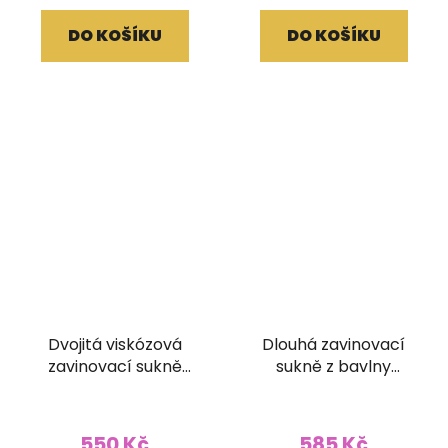
DO KOŠÍKU
DO KOŠÍKU
Dvojitá viskózová
Dlouhá zavinovací
zavinovací sukně
sukně z bavlny
Kariza
pruhovaná zelená
550 Kč
585 Kč