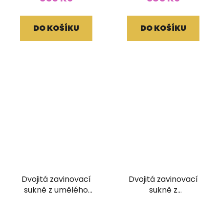
DO KOŠÍKU
DO KOŠÍKU
Dvojitá zavinovací
Dvojitá zavinovací
sukně z umělého
sukně z
hedvábí fialová
upcyklovaného sárí