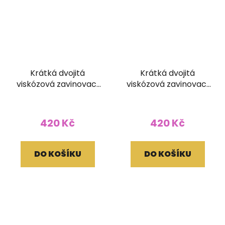
Krátká dvojitá
Krátká dvojitá
viskózová zavinovací
viskózová zavinovací
sukně Kariza
sukně Kariza
420 Kč
420 Kč
DO KOŠÍKU
DO KOŠÍKU