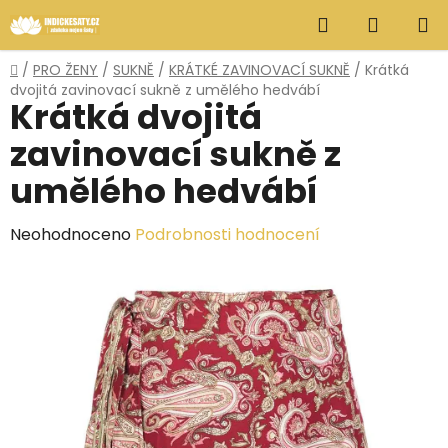
Přejít
Hledat
NÁKUP
na
obsah
KOŠÍK
Domů
/
PRO ŽENY
/
SUKNĚ
/
KRÁTKÉ ZAVINOVACÍ SUKNĚ
/
Krátká
dvojitá zavinovací sukně z umělého hedvábí
Krátká dvojitá
zavinovací sukně z
umělého hedvábí
Průměrné
Neohodnoceno
Podrobnosti hodnocení
hodnocení
produktu
je
0,0
z
5
hvězdiček.