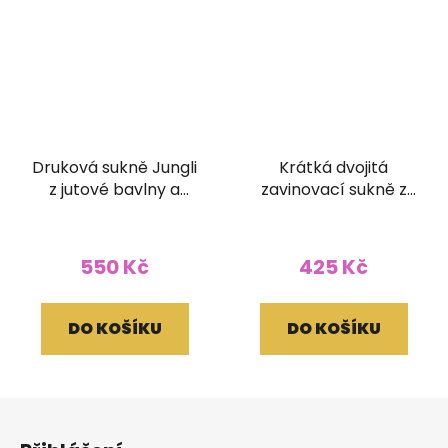
Druková sukně Jungli
Krátká dvojitá
z jutové bavlny a
zavinovací sukně z
krajkou černá
umělého hedvábí
550 Kč
425 Kč
DO KOŠÍKU
DO KOŠÍKU
Z
á