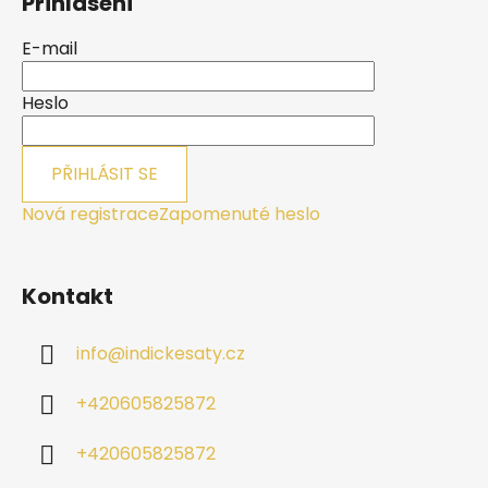
Přihlášení
p
a
E-mail
t
í
Heslo
PŘIHLÁSIT SE
Nová registrace
Zapomenuté heslo
Kontakt
info
@
indickesaty.cz
+420605825872
+420605825872