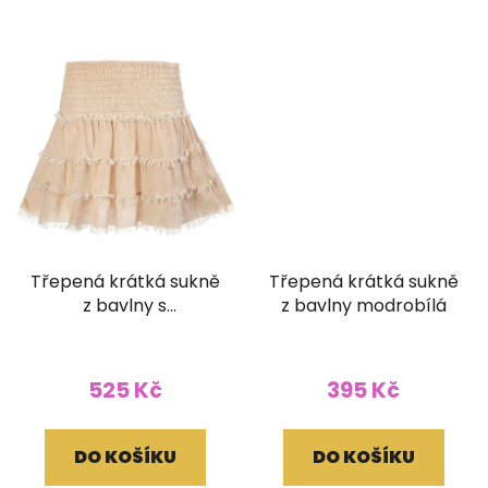
Třepená krátká sukně
Třepená krátká sukně
z bavlny s
z bavlny modrobílá
žabičkováním světle
lněná
525 Kč
395 Kč
DO KOŠÍKU
DO KOŠÍKU