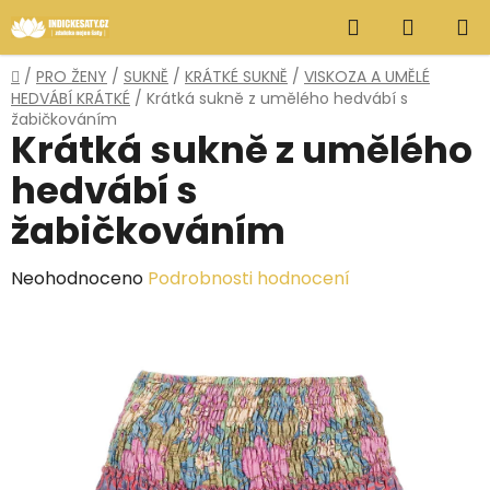
Přejít
Hledat
NÁKUP
na
obsah
KOŠÍK
Domů
/
PRO ŽENY
/
SUKNĚ
/
KRÁTKÉ SUKNĚ
/
VISKOZA A UMĚLÉ
HEDVÁBÍ KRÁTKÉ
/
Krátká sukně z umělého hedvábí s
žabičkováním
Krátká sukně z umělého
hedvábí s
žabičkováním
Průměrné
Neohodnoceno
Podrobnosti hodnocení
hodnocení
produktu
je
0,0
z
5
hvězdiček.