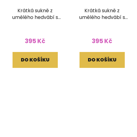
Krátká sukně z
Krátká sukně z
umělého hedvábí s
umělého hedvábí s
žabičkováním
žabičkováním
395 Kč
395 Kč
DO KOŠÍKU
DO KOŠÍKU