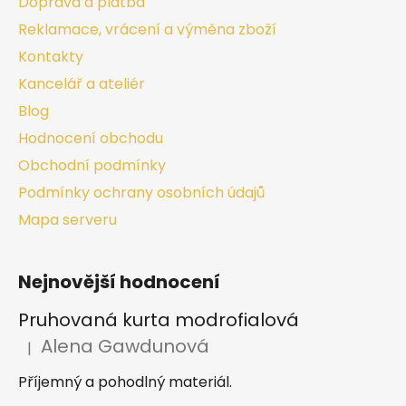
Doprava a platba
Reklamace, vrácení a výměna zboží
Kontakty
Kancelář a ateliér
Blog
Hodnocení obchodu
Obchodní podmínky
Podmínky ochrany osobních údajů
Mapa serveru
Nejnovější hodnocení
Pruhovaná kurta modrofialová
Alena Gawdunová
|
Hodnocení produktu je 5 z 5 hvězdiček.
Příjemný a pohodlný materiál.