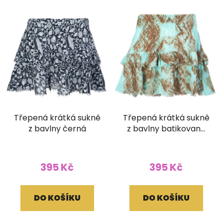
Třepená krátká sukně
Třepená krátká sukně
z bavlny černá
z bavlny batikovaná
hnědomodrá
395 Kč
395 Kč
DO KOŠÍKU
DO KOŠÍKU