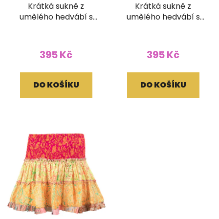
Krátká sukně z
Krátká sukně z
umělého hedvábí s
umělého hedvábí s
žabičkováním
žabičkováním
395 Kč
395 Kč
DO KOŠÍKU
DO KOŠÍKU