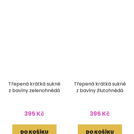
Třepená krátká sukně
Třepená krátká sukně
z bavlny zelenohnědá
z bavlny žlutohnědá
395 Kč
395 Kč
DO KOŠÍKU
DO KOŠÍKU