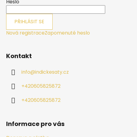
í
Heslo
PŘIHLÁSIT SE
Nová registrace
Zapomenuté heslo
Kontakt
info
@
indickesaty.cz
+420605825872
+420605825872
Informace pro vás