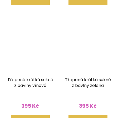
Třepená krátká sukně
Třepená krátká sukně
z bavlny vínová
z bavlny zelená
395 Kč
395 Kč