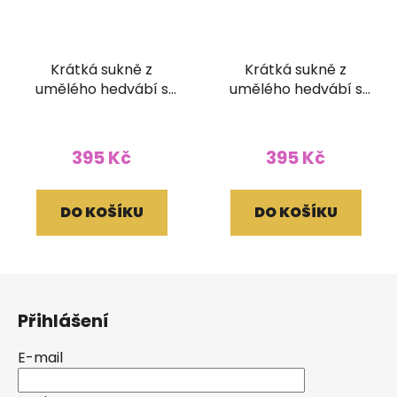
Krátká sukně z
Krátká sukně z
umělého hedvábí s
umělého hedvábí s
žabičkováním
žabičkováním
395 Kč
395 Kč
DO KOŠÍKU
DO KOŠÍKU
Z
á
Přihlášení
p
a
E-mail
t