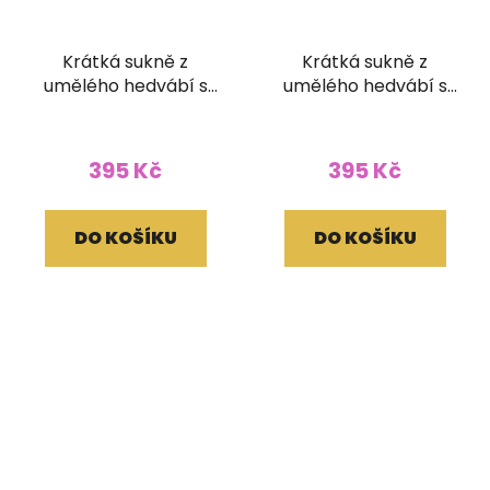
Krátká sukně z
Krátká sukně z
umělého hedvábí s
umělého hedvábí s
žabičkováním
žabičkováním
395 Kč
395 Kč
DO KOŠÍKU
DO KOŠÍKU