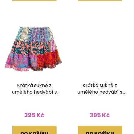
Krátká sukně z
Krátká sukně z
umělého hedvábí s
umělého hedvábí s
žabičkováním
žabičkováním
395 Kč
395 Kč
DO KOŠÍKU
DO KOŠÍKU