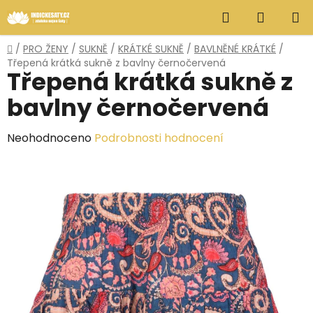
Přejít
Hledat
NÁKUP
na
obsah
KOŠÍK
Domů
/
PRO ŽENY
/
SUKNĚ
/
KRÁTKÉ SUKNĚ
/
BAVLNĚNÉ KRÁTKÉ
/
Třepená krátká sukně z bavlny černočervená
Třepená krátká sukně z
bavlny černočervená
Průměrné
Neohodnoceno
Podrobnosti hodnocení
hodnocení
produktu
je
0,0
z
5
hvězdiček.