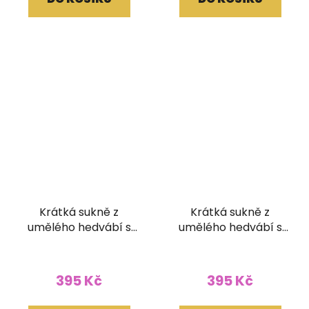
Krátká sukně z
Krátká sukně z
umělého hedvábí s
umělého hedvábí s
žabičkováním
žabičkováním
395 Kč
395 Kč