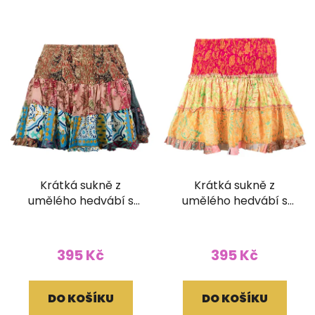
Krátká sukně z
Krátká sukně z
umělého hedvábí s
umělého hedvábí s
žabičkováním
žabičkováním
395 Kč
395 Kč
DO KOŠÍKU
DO KOŠÍKU