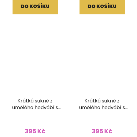
DO KOŠÍKU
DO KOŠÍKU
Krátká sukně z
Krátká sukně z
umělého hedvábí s
umělého hedvábí s
žabičkováním
žabičkováním
395 Kč
395 Kč