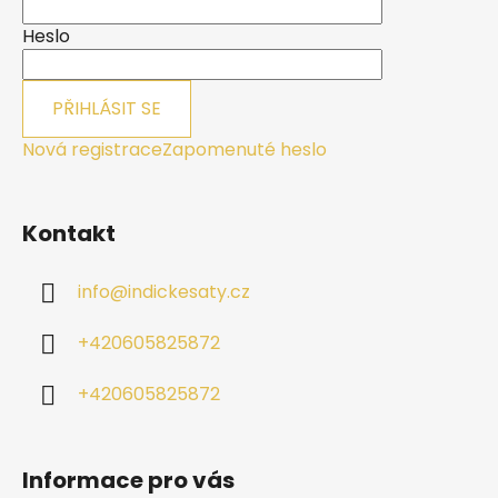
t
í
Heslo
PŘIHLÁSIT SE
Nová registrace
Zapomenuté heslo
Kontakt
info
@
indickesaty.cz
+420605825872
+420605825872
Informace pro vás