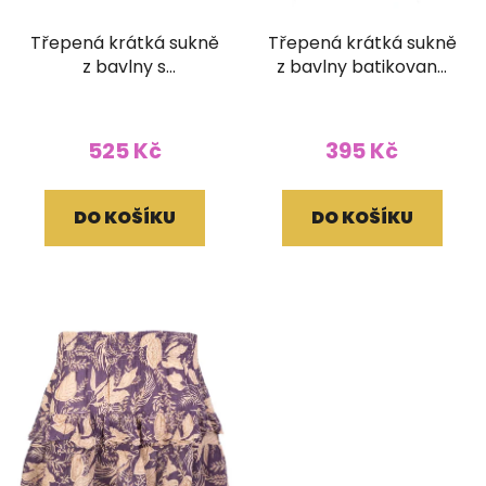
Třepená krátká sukně
Třepená krátká sukně
z bavlny s
z bavlny batikovaná
žabičkováním světle
hnědomodrá
lněná
525 Kč
395 Kč
DO KOŠÍKU
DO KOŠÍKU