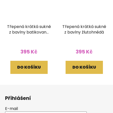
Třepená krátká sukně
Třepená krátká sukně
z bavlny batikovaná
z bavlny žlutohnědá
hnědá
395 Kč
395 Kč
DO KOŠÍKU
DO KOŠÍKU
Z
á
Přihlášení
p
a
E-mail