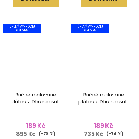
ÚPLNÝ VÝPRODEJ
ÚPLNÝ VÝPRODEJ
SKLADU
SKLADU
Ručně malované
Ručně malované
plátno z Dharamsaly
plátno z Dharamsaly
(52x90 cm)
(42x55 cm)
189 Kč
189 Kč
895 Kč
735 Kč
(–78 %)
(–74 %)