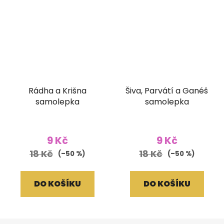
Rádha a Krišna
Šiva, Parvátí a Ganéš
samolepka
samolepka
9 Kč
9 Kč
18 Kč
18 Kč
(–50 %)
(–50 %)
DO KOŠÍKU
DO KOŠÍKU