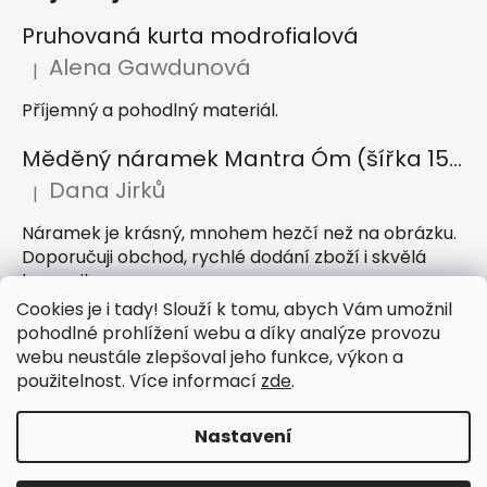
Pruhovaná kurta modrofialová
Alena Gawdunová
|
Hodnocení produktu je 5 z 5 hvězdiček.
Příjemný a pohodlný materiál.
Měděný náramek Mantra Óm (šířka 15 mm)
Dana Jirků
|
Hodnocení produktu je 5 z 5 hvězdiček.
Náramek je krásný, mnohem hezčí než na obrázku.
Doporučuji obchod, rychlé dodání zboží i skvělá
komunikace
Cookies je i tady! Slouží k tomu, abych Vám umožnil
Indický sárong z rayonu Nazar světle modrý
pohodlné prohlížení webu a díky analýze provozu
webu neustále zlepšoval jeho funkce, výkon a
Petra Hejátková
|
Hodnocení produktu je 5 z 5 hvězdiček.
použitelnost. Více informací
zde
.
Příjemný sárong, krásná barva
Nastavení