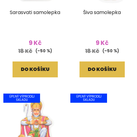
Sarasvati samolepka
Šiva samolepka
9 Kč
9 Kč
18 Kč
18 Kč
(–50 %)
(–50 %)
DO KOŠÍKU
DO KOŠÍKU
ÚPLNÝ VÝPRODEJ
ÚPLNÝ VÝPRODEJ
SKLADU
SKLADU