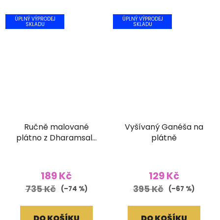
ÚPLNÝ VÝPRODEJ
ÚPLNÝ VÝPRODEJ
SKLADU
SKLADU
Ručně malované
Vyšívaný Ganéša na
plátno z Dharamsaly
plátně
(42x55 cm)
189 Kč
129 Kč
735 Kč
395 Kč
(–74 %)
(–67 %)
DO KOŠÍKU
DO KOŠÍKU