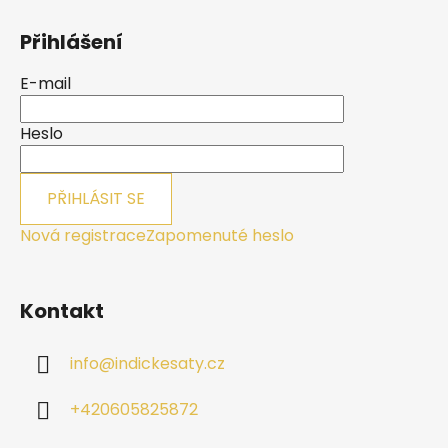
Z
á
Přihlášení
p
a
E-mail
t
í
Heslo
PŘIHLÁSIT SE
Nová registrace
Zapomenuté heslo
Kontakt
info
@
indickesaty.cz
+420605825872