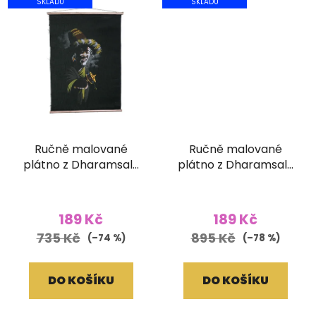
SKLADU
SKLADU
Ručně malované
Ručně malované
plátno z Dharamsaly
plátno z Dharamsaly
(42x55 cm)
(52x90 cm)
189 Kč
189 Kč
735 Kč
895 Kč
(–74 %)
(–78 %)
DO KOŠÍKU
DO KOŠÍKU