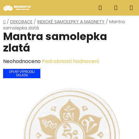
Přejít
Hledat
NÁKUP
na
obsah
KOŠÍK
Domů
/
DEKORACE
/
INDICKÉ SAMOLEPKY A MAGNETY
/
Mantra
samolepka zlatá
Mantra samolepka
zlatá
Průměrné
Neohodnoceno
Podrobnosti hodnocení
hodnocení
ÚPLNÝ VÝPRODEJ
SKLADU
produktu
je
0,0
z
5
hvězdiček.