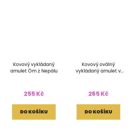
Kovový vykládaný
Kovový oválný
amulet Óm z Nepálu
vykládaný amulet v
kašmírském stylu
Buddhovy oči
255 Kč
265 Kč
DO KOŠÍKU
DO KOŠÍKU