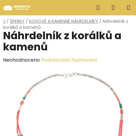
Přejít
Hledat
NÁKUP
na
obsah
KOŠÍK
Domů
/
ŠPERKY
/
KOVOVÉ A KAMENNÉ NÁHRDELNÍKY
/
Náhrdelník z
korálků a kamenů
Náhrdelník z korálků a
kamenů
Průměrné
Neohodnoceno
Podrobnosti hodnocení
hodnocení
produktu
je
0,0
z
5
hvězdiček.