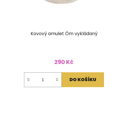
Kovový amulet Óm vykládaný
290 Kč
DO KOŠÍKU