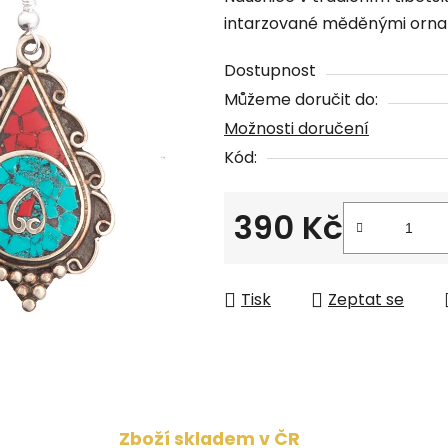
produktu
intarzované měděnými orname
je
0,0
Dostupnost
z
Můžeme doručit do:
5
Možnosti doručení
hvězdiček.
Kód:
390 Kč
Měrná cena:
Tisk
Zeptat se
Zboží skladem v ČR