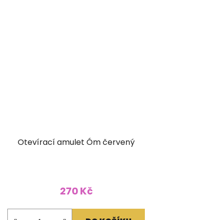
Otevírací amulet Óm červený
270 Kč