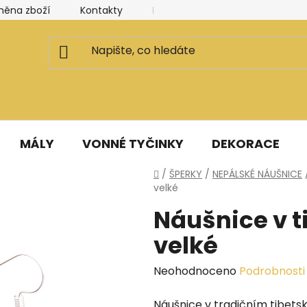
měna zboží
Kontakty
Kancelář a ateliér
Blog
MÁLY
VONNÉ TYČINKY
DEKORACE
Domů
/
ŠPERKY
/
NEPÁLSKÉ NÁUŠNICE
velké
Náušnice v t
velké
Průměrné
Neohodnoceno
Podrobnosti
hodnocení
Náušnice v tradičním tibets