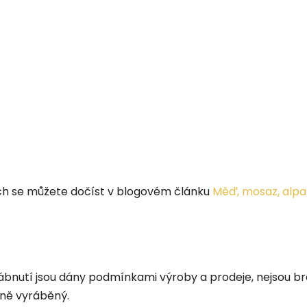
ech se můžete dočíst v blogovém článku
Měď, mosaz, alpa
rábnutí jsou dány podmínkami výroby a prodeje, nejsou br
čně vyráběný.