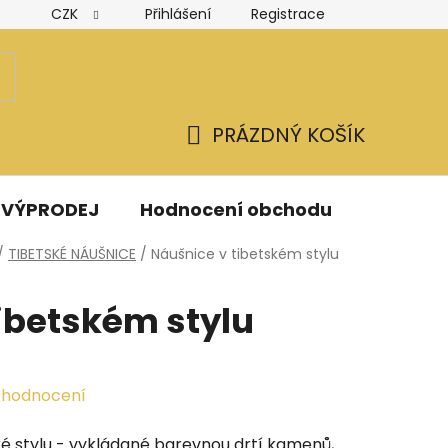
CZK
Přihlášení
Registrace
Hodnocení obchodu
Obchodní podmínky
Podmínk
PRÁZDNÝ KOŠÍK
NÁKUPNÍ
KOŠÍK
VÝPRODEJ
Hodnocení obchodu
Kontak
/
TIBETSKÉ NÁUŠNICE
/
Náušnice v tibetském stylu
ibetském stylu
 hodnocení
ké stylu - vykládané barevnou drtí kamenů,