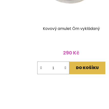
Kovový amulet Óm vykládaný
290 Kč
DO KOŠÍKU