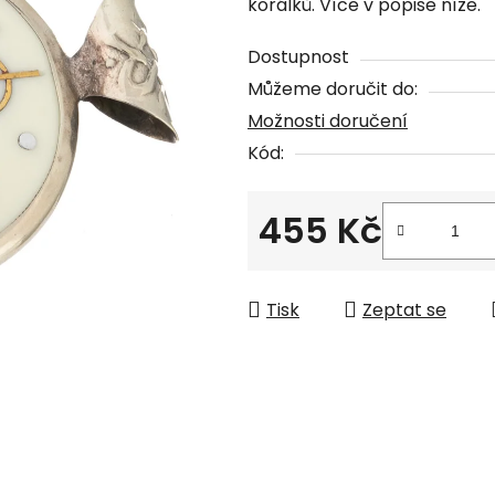
korálků. Více v popise níže.
je
0,0
Dostupnost
z
Můžeme doručit do:
5
Možnosti doručení
hvězdiček.
Kód:
455 Kč
Měrná cena:
Tisk
Zeptat se