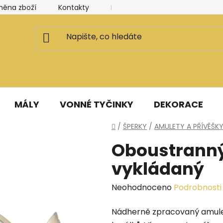
měna zboží
Kontakty
Kancelář a ateliér
Blog
MÁLY
VONNÉ TYČINKY
DEKORACE
Domů
/
ŠPERKY
/
AMULETY A PŘÍVĚŠK
Oboustranný
vykládaný
Průměrné
Neohodnoceno
Podrobnosti
hodnocení
Nádherně zpracovaný amulet
produktu