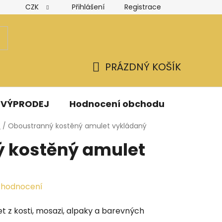
CZK
Přihlášení
Registrace
Hodnocení obchodu
Obchodní podmínky
Podmínk
PRÁZDNÝ KOŠÍK
NÁKUPNÍ
KOŠÍK
VÝPRODEJ
Hodnocení obchodu
Kontak
Y
/
Oboustranný kostěný amulet vykládaný
 kostěný amulet
 hodnocení
 z kosti, mosazi, alpaky a barevných