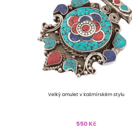
Velký amulet v kašmírském stylu
550 Kč