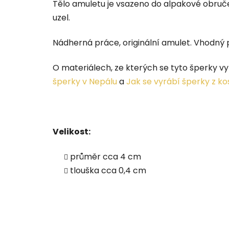
Tělo amuletu je vsazeno do alpakové obruč
uzel.
Nádherná práce, originální amulet. V
hodný 
O materiálech, ze kterých se tyto šperky vy
šperky v Nepálu
a
Jak se vyrábí šperky z ko
Velikost:
průměr cca 4 cm
tlouška cca 0,4 cm