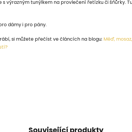
e s výrazným tunýlkem na provlečení řetízku či šňůrky.
pro dámy i pro pány.
rábí, si můžete přečíst ve článcích na blogu:
Měď, mosaz,
stí?
Související produkty