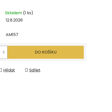
Skladem
(1 ks)
12.8.2026
AM157
DO KOŠÍKU
Hlídat
Sdílet