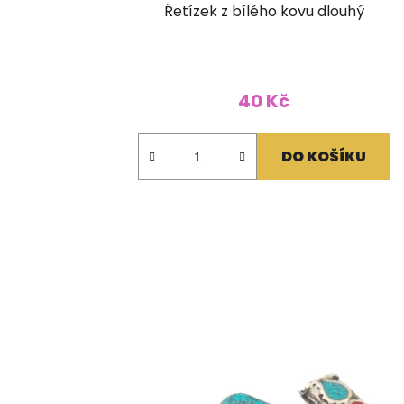
Řetízek z bílého kovu dlouhý
40 Kč
DO KOŠÍKU