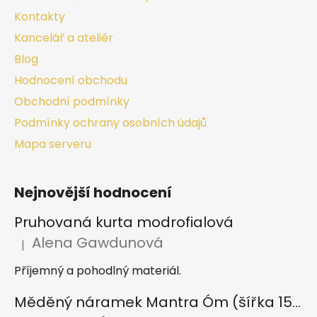
Kontakty
Kancelář a ateliér
Blog
Hodnocení obchodu
Obchodní podmínky
Podmínky ochrany osobních údajů
Mapa serveru
Nejnovější hodnocení
Pruhovaná kurta modrofialová
Alena Gawdunová
|
Hodnocení produktu je 5 z 5 hvězdiček.
Příjemný a pohodlný materiál.
Měděný náramek Mantra Óm (šířka 15 mm)