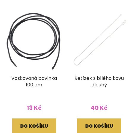
Voskovaná bavlnka
Řetízek z bílého kovu
100 cm
dlouhý
13 Kč
40 Kč
DO KOŠÍKU
DO KOŠÍKU