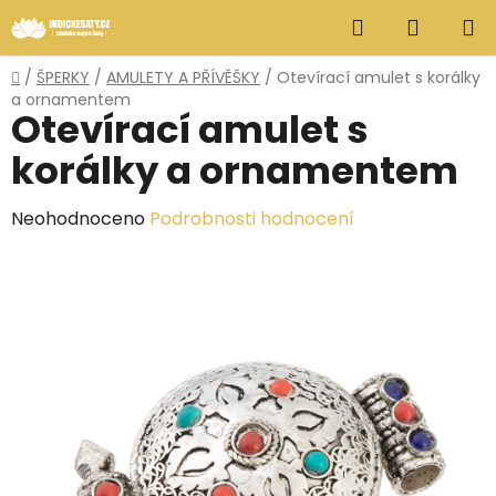
Přejít
Hledat
NÁKUP
na
obsah
KOŠÍK
Domů
/
ŠPERKY
/
AMULETY A PŘÍVĚŠKY
/
Otevírací amulet s korálky
a ornamentem
Otevírací amulet s
korálky a ornamentem
Průměrné
Neohodnoceno
Podrobnosti hodnocení
hodnocení
produktu
je
0,0
z
5
hvězdiček.