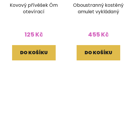
Kovový přívěšek Óm
Oboustranný kostěný
otevírací
amulet vykládaný
125 Kč
455 Kč
DO KOŠÍKU
DO KOŠÍKU