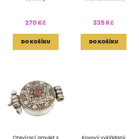
Buddha
270 Kč
335 Kč
DO KOŠÍKU
DO KOŠÍKU
Otevírací amulet s
Kovový vykládaný