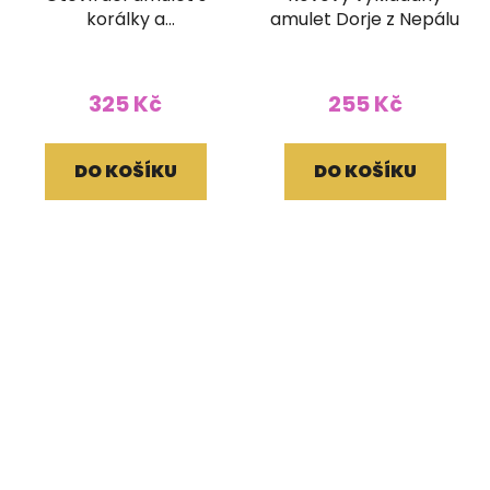
korálky a
amulet Dorje z Nepálu
ornamentem
325 Kč
255 Kč
DO KOŠÍKU
DO KOŠÍKU