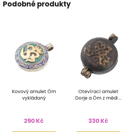
Podobné produkty
Kovový amulet Óm
Otevírací amulet
vykládaný
Dorje a Óm z mědi a
mosazi velký
290 Kč
330 Kč