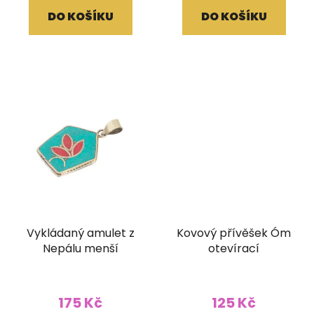
DO KOŠÍKU
DO KOŠÍKU
Vykládaný amulet z
Kovový přívěšek Óm
Nepálu menší
otevírací
175 Kč
125 Kč