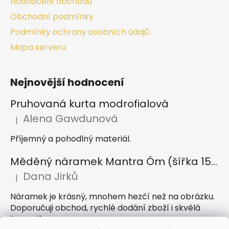
Hodnocení obchodu
Obchodní podmínky
Podmínky ochrany osobních údajů
Mapa serveru
Nejnovější hodnocení
Pruhovaná kurta modrofialová
Alena Gawdunová
|
Hodnocení produktu je 5 z 5 hvězdiček.
Příjemný a pohodlný materiál.
Měděný náramek Mantra Óm (šířka 15 mm)
Dana Jirků
|
Hodnocení produktu je 5 z 5 hvězdiček.
Náramek je krásný, mnohem hezčí než na obrázku.
Doporučuji obchod, rychlé dodání zboží i skvělá
komunikace