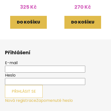
325 Kč
270 Kč
DO KOŠÍKU
DO KOŠÍKU
Z
á
Přihlášení
p
a
E-mail
t
í
Heslo
PŘIHLÁSIT SE
Nová registrace
Zapomenuté heslo