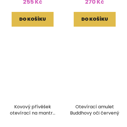
255 Kč
270 Kč
DO KOŠÍKU
DO KOŠÍKU
Kovový přívěšek
Otevírací amulet
otevírací na mantru
Buddhovy oči červený
velký