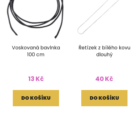
Voskovaná bavlnka
Řetízek z bílého kovu
100 cm
dlouhý
13 Kč
40 Kč
DO KOŠÍKU
DO KOŠÍKU