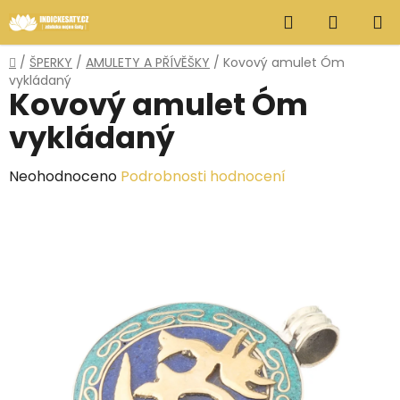
Přejít
Hledat
NÁKUP
na
obsah
KOŠÍK
Domů
/
ŠPERKY
/
AMULETY A PŘÍVĚŠKY
/
Kovový amulet Óm
vykládaný
Kovový amulet Óm
vykládaný
Průměrné
Neohodnoceno
Podrobnosti hodnocení
hodnocení
produktu
je
0,0
z
5
hvězdiček.