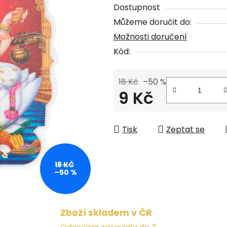
Dostupnost
z
Můžeme doručit do:
5
Možnosti doručení
hvězdiček.
Kód:
18 Kč
–50 %
9 Kč
Měrná cena:
Tisk
Zeptat se
18 KČ
–50 %
Zboží skladem v ČR