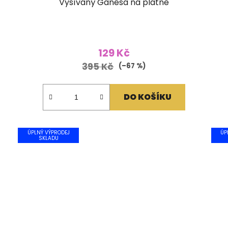
Vyšívaný Ganéša na plátně
129 Kč
395 Kč
(–67 %)
DO KOŠÍKU
ÚPLNÝ VÝPRODEJ
ÚP
SKLADU