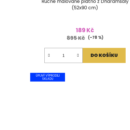
Ručně malované plátno z Dharamsaly
(52x90 cm)
189 Kč
895 Kč
(–78 %)
DO KOŠÍKU
ÚPLNÝ VÝPRODEJ
SKLADU