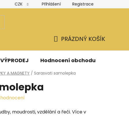
CZK
Přihlášení
Registrace
Hodnocení obchodu
Obchodní podmínky
Podmínk
PRÁZDNÝ KOŠÍK
NÁKUPNÍ
KOŠÍK
VÝPRODEJ
Hodnocení obchodu
Kontak
PKY A MAGNETY
/
Sarasvati samolepka
amolepka
 hodnocení
dby, moudrosti, vzdělání a řeči. Více v