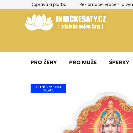
Přejít
Doprava a platba
Reklamace, vrácení a vý
na
obsah
PRO ŽENY
PRO MUŽE
ŠPERKY
ÚPLNÝ VÝPRODEJ
SKLADU