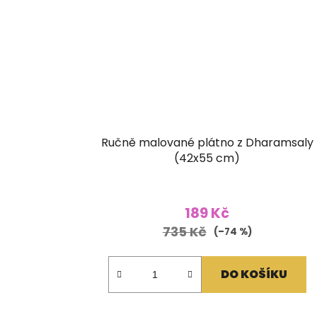
Ručně malované plátno z Dharamsaly
(42x55 cm)
189 Kč
735 Kč
(–74 %)
DO KOŠÍKU