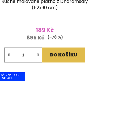
Ručně malované plátno z Dharamsaly
(52x90 cm)
189 Kč
895 Kč
(–78 %)
DO KOŠÍKU
LNÝ VÝPRODEJ
SKLADU