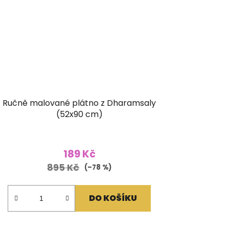
Ručně malované plátno z Dharamsaly
(52x90 cm)
189 Kč
895 Kč
(–78 %)
DO KOŠÍKU