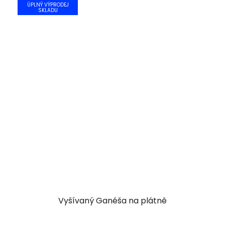
ÚPLNÝ VÝPRODEJ
SKLADU
Vyšívaný Ganéša na plátně