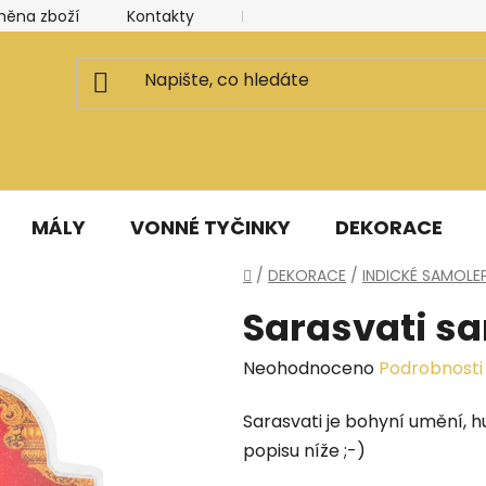
měna zboží
Kontakty
Kancelář a ateliér
Blog
MÁLY
VONNÉ TYČINKY
DEKORACE
Domů
/
DEKORACE
/
INDICKÉ SAMOLE
Sarasvati s
Průměrné
Neohodnoceno
Podrobnosti
hodnocení
Sarasvati je bohyní umění, hu
produktu
popisu níže ;-)
je
0,0