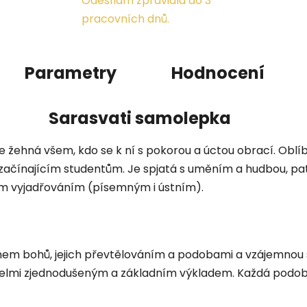
Odesílám zpravidla do 3
pracovních dnů.
Parametry
Hodnocení
Sarasvati samolepka
ře žehná všem, kdo se k ní s pokorou a úctou obrací. Obl
 začínajícím studentům. Je spjatá s uměním a hudbou, p
ným vyjadřováním (písemným i ústním).
nem bohů, jejich převtělováním a podobami a vzájemnou
 velmi zjednodušeným a základním výkladem. Každá podoba