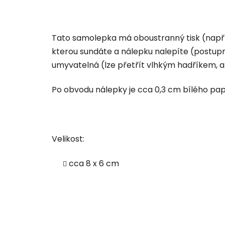
Tato samolepka má oboustranný tisk (napříkl
kterou sundáte a nálepku nalepíte (postupně
umyvatelná (lze přetřít vlhkým hadříkem, a
Po obvodu nálepky je cca 0,3 cm bílého pap
Velikost:
cca 8 x 6 cm