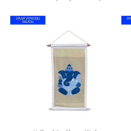
ÚPLNÝ VÝPRODEJ
ÚP
SKLADU