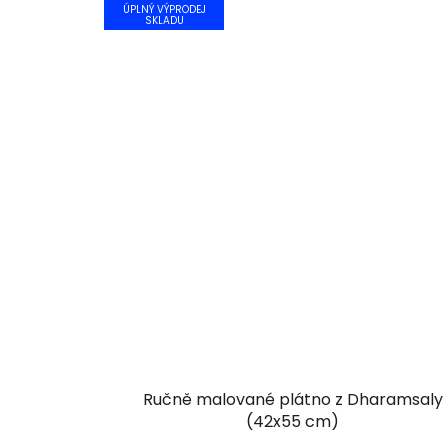
ÚPLNÝ VÝPRODEJ
SKLADU
Ručně malované plátno z Dharamsaly
(42x55 cm)