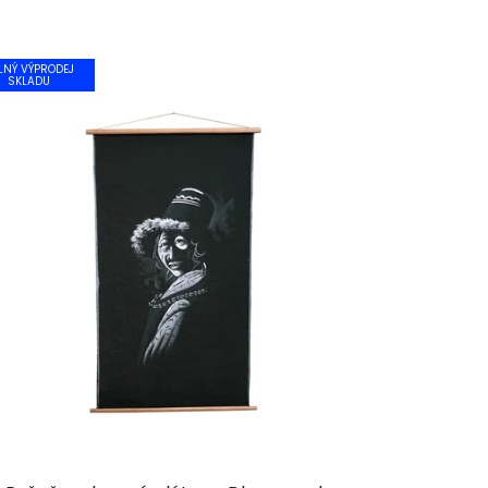
LNÝ VÝPRODEJ
SKLADU