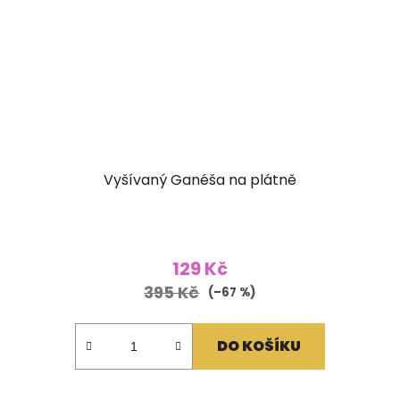
Vyšívaný Ganéša na plátně
129 Kč
395 Kč
(–67 %)
DO KOŠÍKU