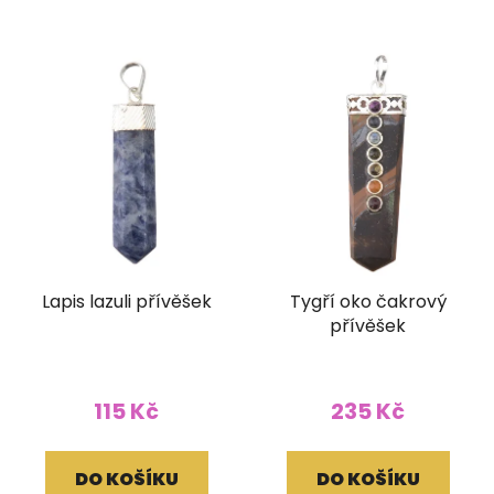
Lapis lazuli přívěšek
Tygří oko čakrový
přívěšek
115 Kč
235 Kč
DO KOŠÍKU
DO KOŠÍKU