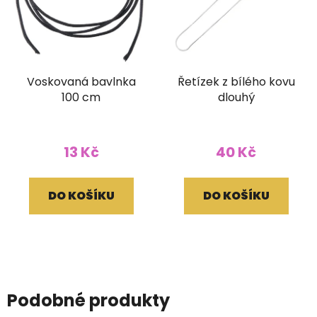
Voskovaná bavlnka
Řetízek z bílého kovu
100 cm
dlouhý
13 Kč
40 Kč
DO KOŠÍKU
DO KOŠÍKU
Podobné produkty