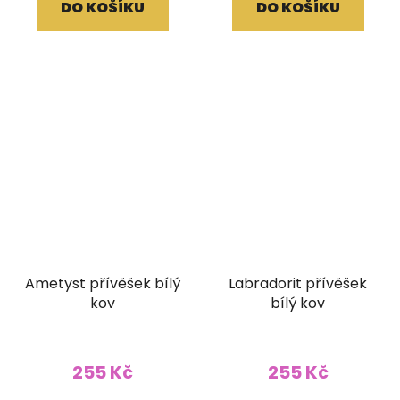
DO KOŠÍKU
DO KOŠÍKU
Ametyst přívěšek bílý
Labradorit přívěšek
kov
bílý kov
255 Kč
255 Kč