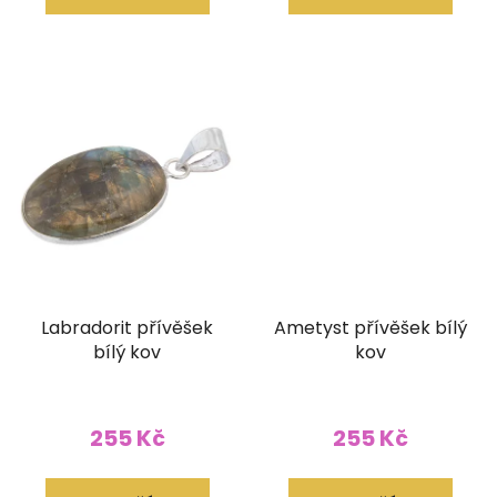
Labradorit přívěšek
Ametyst přívěšek bílý
bílý kov
kov
255 Kč
255 Kč