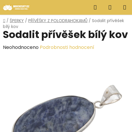
Přejít
Hledat
NÁKUP
na
obsah
KOŠÍK
Domů
/
ŠPERKY
/
PŘÍVĚŠKY Z POLODRAHOKAMŮ
/
Sodalit přívěšek
bílý kov
Sodalit přívěšek bílý kov
Průměrné
Neohodnoceno
Podrobnosti hodnocení
hodnocení
produktu
je
0,0
z
5
hvězdiček.