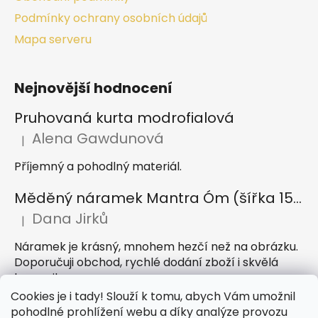
Podmínky ochrany osobních údajů
Mapa serveru
Nejnovější hodnocení
Pruhovaná kurta modrofialová
Alena Gawdunová
|
Hodnocení produktu je 5 z 5 hvězdiček.
Příjemný a pohodlný materiál.
Měděný náramek Mantra Óm (šířka 15 mm)
Dana Jirků
|
Hodnocení produktu je 5 z 5 hvězdiček.
Náramek je krásný, mnohem hezčí než na obrázku.
Doporučuji obchod, rychlé dodání zboží i skvělá
komunikace
Cookies je i tady! Slouží k tomu, abych Vám umožnil
Indický sárong z rayonu Nazar světle modrý
pohodlné prohlížení webu a díky analýze provozu