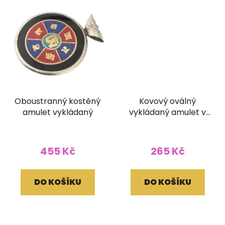
Oboustranný kostěný
Kovový oválný
amulet vykládaný
vykládaný amulet v
kašmírském stylu
Buddhovy oči
455 Kč
265 Kč
DO KOŠÍKU
DO KOŠÍKU