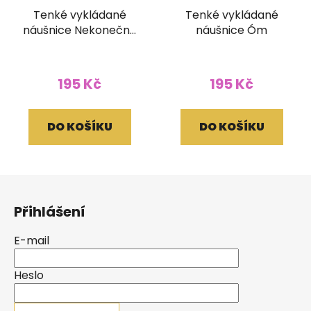
Tenké vykládané
Tenké vykládané
náušnice Nekonečný
náušnice Óm
uzel
195 Kč
195 Kč
DO KOŠÍKU
DO KOŠÍKU
Z
á
Přihlášení
p
a
E-mail
t
í
Heslo