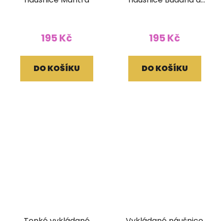
Óm
195 Kč
195 Kč
DO KOŠÍKU
DO KOŠÍKU
Tenké vykládané
Vykládané náušnice