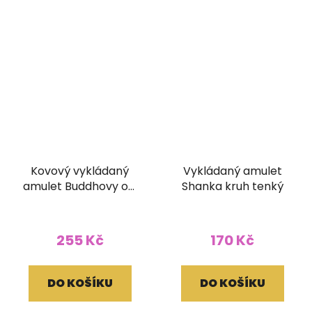
Kovový vykládaný
Vykládaný amulet
amulet Buddhovy oči
Shanka kruh tenký
z Nepálu
255 Kč
170 Kč
DO KOŠÍKU
DO KOŠÍKU