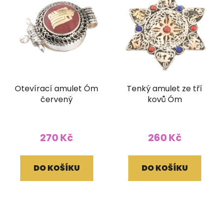
Otevírací amulet Óm
Tenký amulet ze tří
červený
kovů Óm
270 Kč
260 Kč
DO KOŠÍKU
DO KOŠÍKU