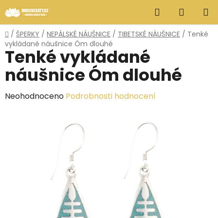
Přejít
Hledat
NÁKUP
na
obsah
KOŠÍK
Domů
/
ŠPERKY
/
NEPÁLSKÉ NÁUŠNICE
/
TIBETSKÉ NÁUŠNICE
/
Tenké
vykládané náušnice Óm dlouhé
Tenké vykládané
náušnice Óm dlouhé
Průměrné
Neohodnoceno
Podrobnosti hodnocení
hodnocení
produktu
je
0,0
z
5
hvězdiček.