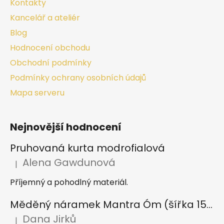
Kontakty
Kancelář a ateliér
Blog
Hodnocení obchodu
Obchodní podmínky
Podmínky ochrany osobních údajů
Mapa serveru
Nejnovější hodnocení
Pruhovaná kurta modrofialová
Alena Gawdunová
|
Hodnocení produktu je 5 z 5 hvězdiček.
Příjemný a pohodlný materiál.
Měděný náramek Mantra Óm (šířka 15 mm)
Dana Jirků
|