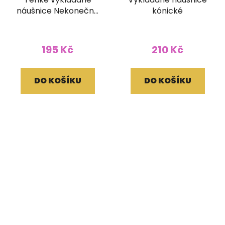
náušnice Nekonečný
kónické
uzel
195 Kč
210 Kč
DO KOŠÍKU
DO KOŠÍKU