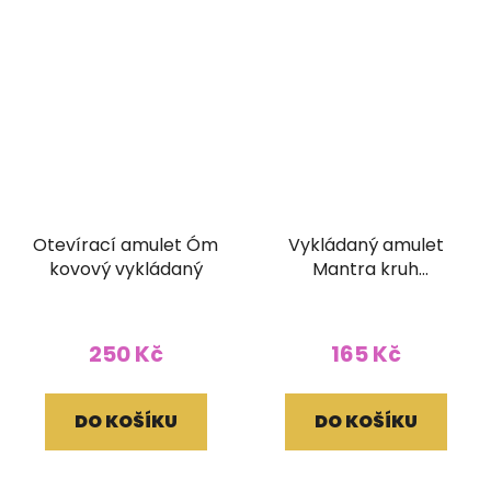
Otevírací amulet Óm
Vykládaný amulet
kovový vykládaný
Mantra kruh
tyrkysový
250 Kč
165 Kč
DO KOŠÍKU
DO KOŠÍKU