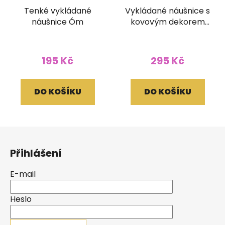
Tenké vykládané
Vykládané náušnice s
náušnice Óm
kovovým dekorem
kapka
195 Kč
295 Kč
DO KOŠÍKU
DO KOŠÍKU
Z
á
Přihlášení
p
a
E-mail
t
í
Heslo