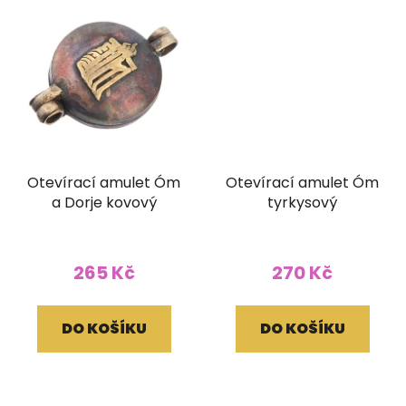
Otevírací amulet Óm
Otevírací amulet Óm
a Dorje kovový
tyrkysový
265 Kč
270 Kč
DO KOŠÍKU
DO KOŠÍKU