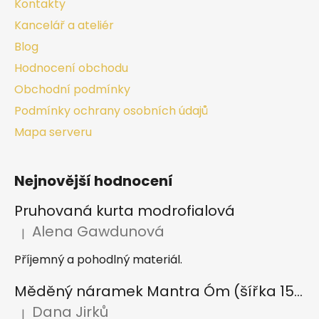
Kontakty
Kancelář a ateliér
Blog
Hodnocení obchodu
Obchodní podmínky
Podmínky ochrany osobních údajů
Mapa serveru
Nejnovější hodnocení
Pruhovaná kurta modrofialová
Alena Gawdunová
|
Hodnocení produktu je 5 z 5 hvězdiček.
Příjemný a pohodlný materiál.
Měděný náramek Mantra Óm (šířka 15 mm)
Dana Jirků
|