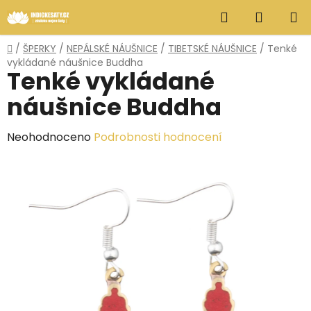
Přejít
Hledat
NÁKUP
na
obsah
KOŠÍK
Domů
/
ŠPERKY
/
NEPÁLSKÉ NÁUŠNICE
/
TIBETSKÉ NÁUŠNICE
/
Tenké
vykládané náušnice Buddha
Tenké vykládané
náušnice Buddha
Průměrné
Neohodnoceno
Podrobnosti hodnocení
hodnocení
produktu
je
0,0
z
5
hvězdiček.