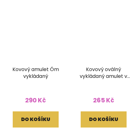
Kovový amulet Óm
Kovový oválný
vykládaný
vykládaný amulet v
kašmírském stylu Óm
290 Kč
265 Kč
DO KOŠÍKU
DO KOŠÍKU