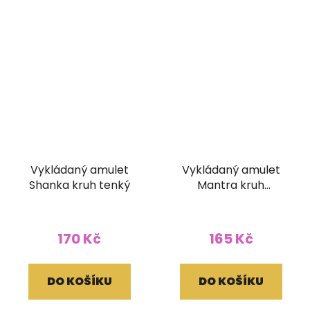
Vykládaný amulet
Vykládaný amulet
Shanka kruh tenký
Mantra kruh
tyrkysový
170 Kč
165 Kč
DO KOŠÍKU
DO KOŠÍKU