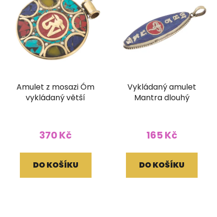
Amulet z mosazi Óm
Vykládaný amulet
vykládaný větší
Mantra dlouhý
370 Kč
165 Kč
DO KOŠÍKU
DO KOŠÍKU