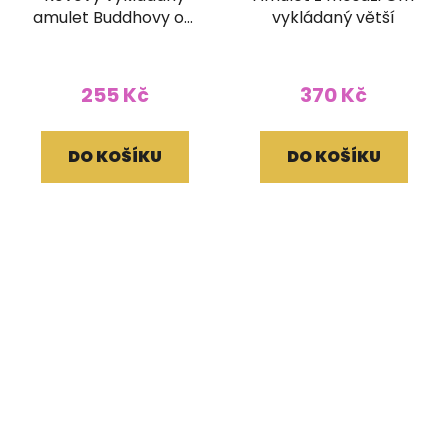
amulet Buddhovy oči
vykládaný větší
z Nepálu
255 Kč
370 Kč
DO KOŠÍKU
DO KOŠÍKU