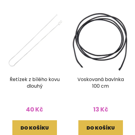
Řetízek z bílého kovu
Voskovaná bavlnka
dlouhý
100 cm
40 Kč
13 Kč
DO KOŠÍKU
DO KOŠÍKU