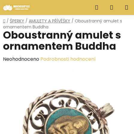
Přejít
Hledat
NÁKUP
na
obsah
KOŠÍK
Domů
/
ŠPERKY
/
AMULETY A PŘÍVĚŠKY
/
Oboustranný amulet s
ornamentem Buddha
Oboustranný amulet s
ornamentem Buddha
Průměrné
Neohodnoceno
Podrobnosti hodnocení
hodnocení
produktu
je
0,0
z
5
hvězdiček.