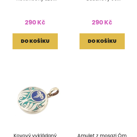
vykládaný
vykládaný
290 Kč
290 Kč
DO KOŠÍKU
DO KOŠÍKU
Kovový vykládaný
Amulet z mosazi Óm