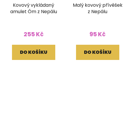
Kovový vykládaný
Malý kovový přívěšek
amulet Óm z Nepálu
z Nepálu
255 Kč
95 Kč
DO KOŠÍKU
DO KOŠÍKU