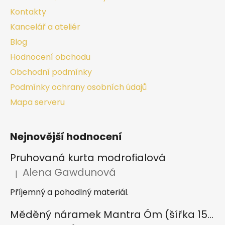
Kontakty
Kancelář a ateliér
Blog
Hodnocení obchodu
Obchodní podmínky
Podmínky ochrany osobních údajů
Mapa serveru
Nejnovější hodnocení
Pruhovaná kurta modrofialová
Alena Gawdunová
|
Hodnocení produktu je 5 z 5 hvězdiček.
Příjemný a pohodlný materiál.
Měděný náramek Mantra Óm (šířka 15 mm)