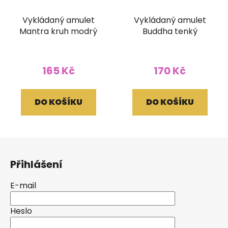
Vykládaný amulet
Vykládaný amulet
Mantra kruh modrý
Buddha tenký
165 Kč
170 Kč
DO KOŠÍKU
DO KOŠÍKU
Z
á
Přihlášení
p
a
E-mail
t
í
Heslo