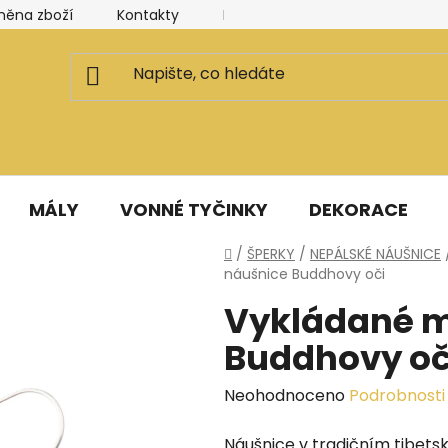
měna zboží
Kontakty
Kancelář a ateliér
Blog
MÁLY
VONNÉ TYČINKY
DEKORACE
Domů
/
ŠPERKY
/
NEPÁLSKÉ NÁUŠNICE
náušnice Buddhovy oči
Vykládané 
Buddhovy oč
Průměrné
Neohodnoceno
Podrobnosti
hodnocení
Náušnice v tradičním tibets