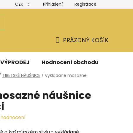
CZK
Přihlášení
Registrace
Hodnocení obchodu
Obchodní podmínky
Podmínk
PRÁZDNÝ KOŠÍK
NÁKUPNÍ
KOŠÍK
VÝPRODEJ
Hodnocení obchodu
Kontak
/
TIBETSKÉ NÁUŠNICE
/
Vykládané mosazné
mosazné náušnice
i
 hodnocení
ké a kašmírském stylu - vykládané