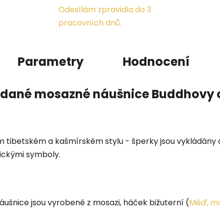
Odesílám zpravidla do 3
pracovních dnů.
Parametry
Hodnocení
dané mosazné náušnice Buddhovy 
ím tibetském a kašmírském stylu - šperky jsou vykládány 
ickými symboly.
náušnice jsou vyrobené z mosazi, háček bižuterní
(
Měď, mo