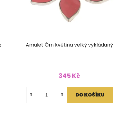
z
Amulet Óm květina velký vykládaný
345 Kč
DO KOŠÍKU