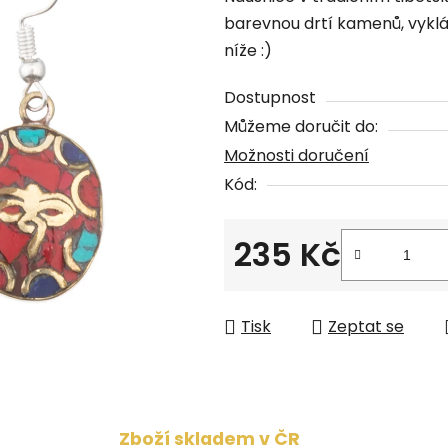
produktu
barevnou drtí kamenů, vykl
je
níže :)
0,0
z
Dostupnost
5
Můžeme doručit do:
hvězdiček.
Možnosti doručení
Kód:
235 Kč
Měrná cena:
Tisk
Zeptat se
Zboží skladem v ČR