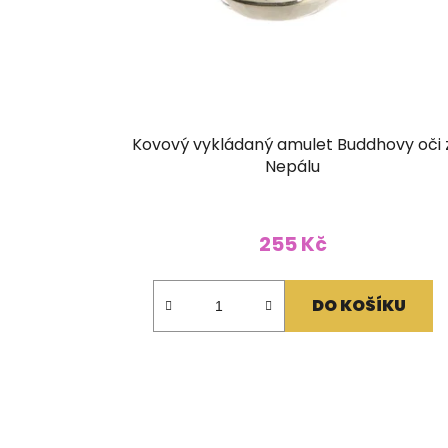
Kovový vykládaný amulet Buddhovy oči 
Nepálu
255 Kč
DO KOŠÍKU