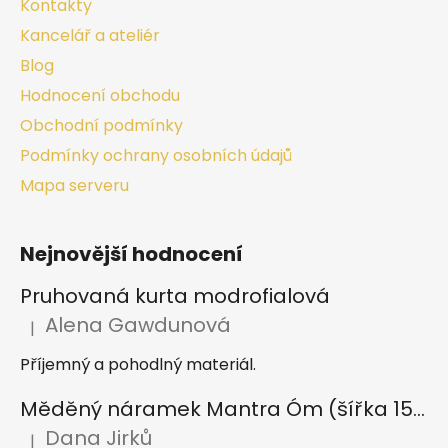
Kontakty
Kancelář a ateliér
Blog
Hodnocení obchodu
Obchodní podmínky
Podmínky ochrany osobních údajů
Mapa serveru
Nejnovější hodnocení
Pruhovaná kurta modrofialová
Alena Gawdunová
|
Hodnocení produktu je 5 z 5 hvězdiček.
Příjemný a pohodlný materiál.
Měděný náramek Mantra Óm (šířka 15 mm)
Dana Jirků
|