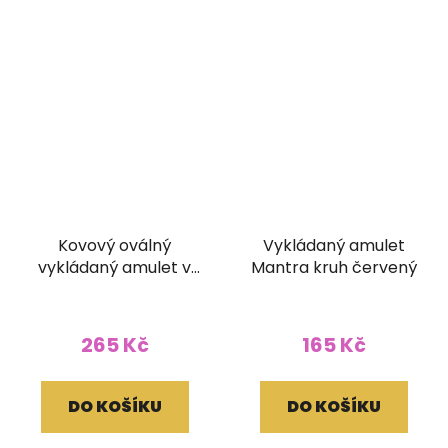
Kovový oválný
Vykládaný amulet
vykládaný amulet v
Mantra kruh červený
kašmírském stylu Jin
a Jang
265 Kč
165 Kč
DO KOŠÍKU
DO KOŠÍKU