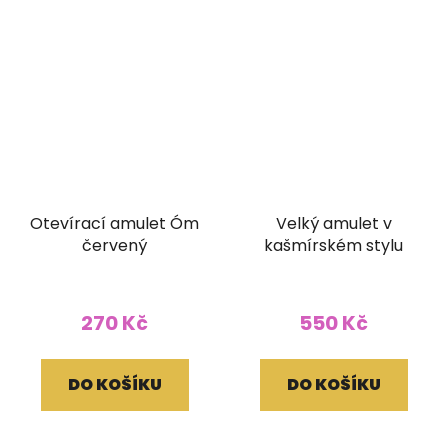
Otevírací amulet Óm
Velký amulet v
červený
kašmírském stylu
270 Kč
550 Kč
DO KOŠÍKU
DO KOŠÍKU