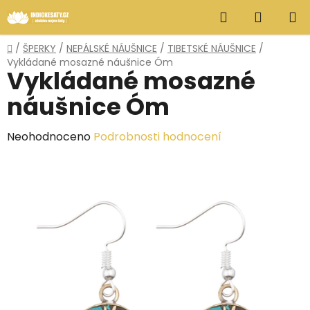
Přejít
Hledat
NÁKUP
na
obsah
KOŠÍK
Domů
/
ŠPERKY
/
NEPÁLSKÉ NÁUŠNICE
/
TIBETSKÉ NÁUŠNICE
/
Vykládané mosazné náušnice Óm
Vykládané mosazné
náušnice Óm
Průměrné
Neohodnoceno
Podrobnosti hodnocení
hodnocení
produktu
je
0,0
z
5
hvězdiček.