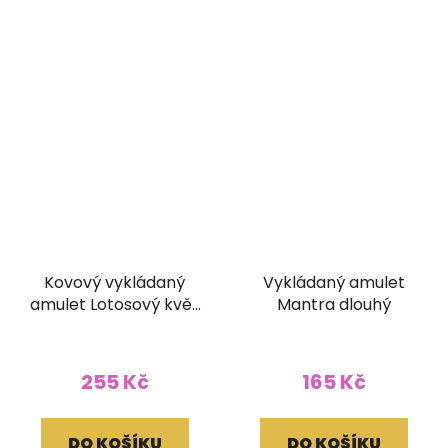
Kovový vykládaný
Vykládaný amulet
amulet Lotosový květ
Mantra dlouhý
z Nepálu
255 Kč
165 Kč
DO KOŠÍKU
DO KOŠÍKU