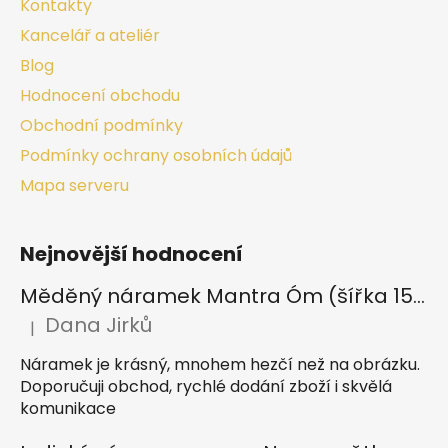
Kontakty
Kancelář a ateliér
Blog
Hodnocení obchodu
Obchodní podmínky
Podmínky ochrany osobních údajů
Mapa serveru
Nejnovější hodnocení
Měděný náramek Mantra Óm (šířka 15 mm)
Dana Jirků
|
Hodnocení produktu je 5 z 5 hvězdiček.
Náramek je krásný, mnohem hezčí než na obrázku.
Doporučuji obchod, rychlé dodání zboží i skvělá
komunikace