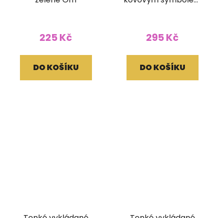
Jin a jang
225 Kč
295 Kč
DO KOŠÍKU
DO KOŠÍKU
Tenké vykládané
Tenké vykládané