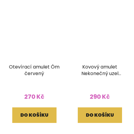
Otevírací amulet Óm
Kovový amulet
červený
Nekonečný uzel
vykládaný
270 Kč
290 Kč
DO KOŠÍKU
DO KOŠÍKU