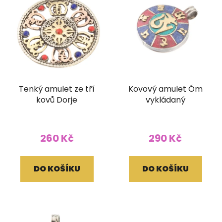
Tenký amulet ze tří
Kovový amulet Óm
kovů Dorje
vykládaný
260 Kč
290 Kč
DO KOŠÍKU
DO KOŠÍKU