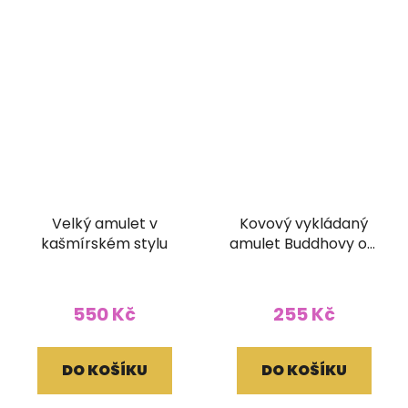
Velký amulet v
Kovový vykládaný
kašmírském stylu
amulet Buddhovy oči
z Nepálu
550 Kč
255 Kč
DO KOŠÍKU
DO KOŠÍKU