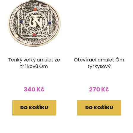
Tenký velký amulet ze
Otevírací amulet Óm
tří kovů Óm
tyrkysový
340 Kč
270 Kč
DO KOŠÍKU
DO KOŠÍKU