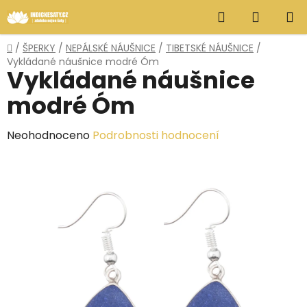
Přejít
Hledat
NÁKUP
na
obsah
KOŠÍK
Domů
/
ŠPERKY
/
NEPÁLSKÉ NÁUŠNICE
/
TIBETSKÉ NÁUŠNICE
/
Vykládané náušnice modré Óm
Vykládané náušnice
modré Óm
Průměrné
Neohodnoceno
Podrobnosti hodnocení
hodnocení
produktu
je
0,0
z
5
hvězdiček.