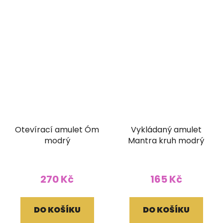
Otevírací amulet Óm
Vykládaný amulet
modrý
Mantra kruh modrý
270 Kč
165 Kč
DO KOŠÍKU
DO KOŠÍKU