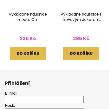
Vykládané náušnice
Vykládané náušnice s
modré Óm
kovovým dekorem
zelené
225 Kč
295 Kč
DO KOŠÍKU
DO KOŠÍKU
Z
á
Přihlášení
p
a
E-mail
t
í
Heslo