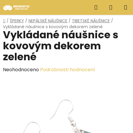
Přejít
Hledat
NÁKUP
na
obsah
KOŠÍK
Domů
/
ŠPERKY
/
NEPÁLSKÉ NÁUŠNICE
/
TIBETSKÉ NÁUŠNICE
/
Vykládané náušnice s kovovým dekorem zelené
Vykládané náušnice s
kovovým dekorem
zelené
Průměrné
Neohodnoceno
Podrobnosti hodnocení
hodnocení
produktu
je
0,0
z
5
hvězdiček.