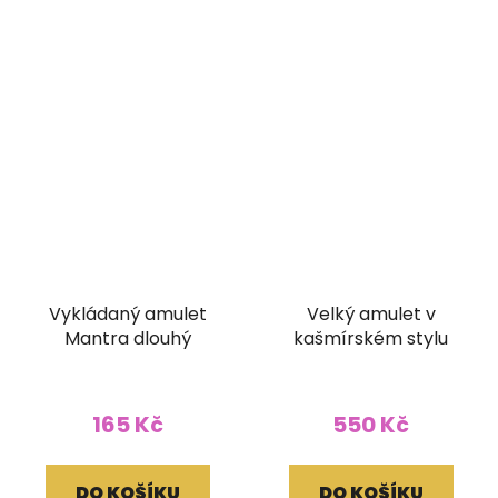
Vykládaný amulet
Velký amulet v
Mantra dlouhý
kašmírském stylu
165 Kč
550 Kč
DO KOŠÍKU
DO KOŠÍKU