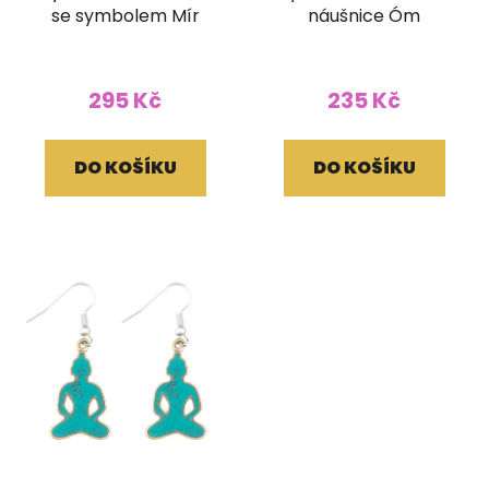
se symbolem Mír
náušnice Óm
295 Kč
235 Kč
DO KOŠÍKU
DO KOŠÍKU