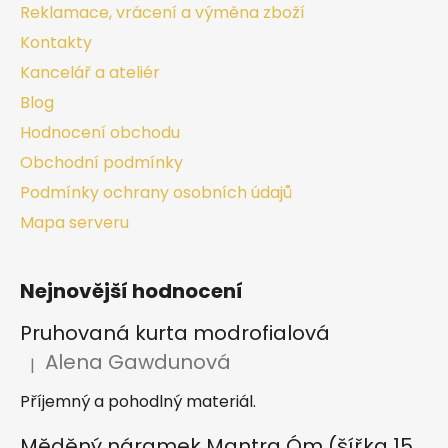
Reklamace, vrácení a výměna zboží
Kontakty
Kancelář a ateliér
Blog
Hodnocení obchodu
Obchodní podmínky
Podmínky ochrany osobních údajů
Mapa serveru
Nejnovější hodnocení
Pruhovaná kurta modrofialová
Alena Gawdunová
|
Hodnocení produktu je 5 z 5 hvězdiček.
Příjemný a pohodlný materiál.
Měděný náramek Mantra Óm (šířka 15 mm)