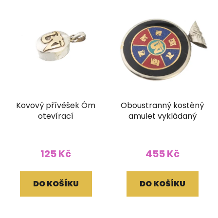
Kovový přívěšek Óm
Oboustranný kostěný
otevírací
amulet vykládaný
125 Kč
455 Kč
DO KOŠÍKU
DO KOŠÍKU