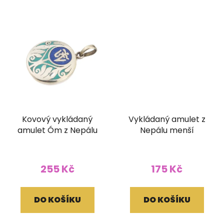
Kovový vykládaný
Vykládaný amulet z
amulet Óm z Nepálu
Nepálu menší
255 Kč
175 Kč
DO KOŠÍKU
DO KOŠÍKU