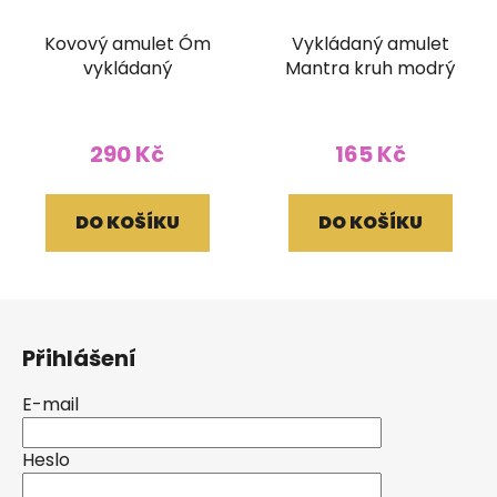
Kovový amulet Óm
Vykládaný amulet
vykládaný
Mantra kruh modrý
290 Kč
165 Kč
DO KOŠÍKU
DO KOŠÍKU
Z
á
Přihlášení
p
a
E-mail
t
í
Heslo