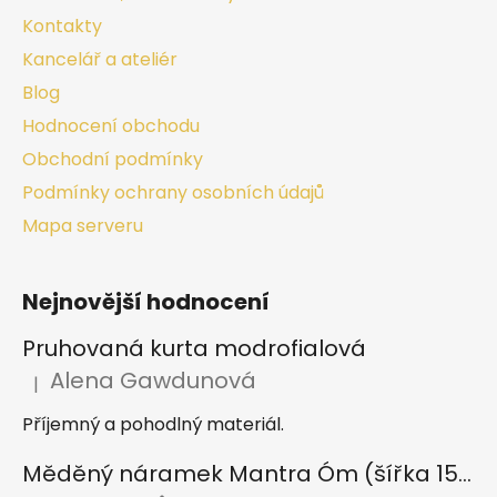
Kontakty
Kancelář a ateliér
Blog
Hodnocení obchodu
Obchodní podmínky
Podmínky ochrany osobních údajů
Mapa serveru
Nejnovější hodnocení
Pruhovaná kurta modrofialová
Alena Gawdunová
|
Hodnocení produktu je 5 z 5 hvězdiček.
Příjemný a pohodlný materiál.
Měděný náramek Mantra Óm (šířka 15 mm)