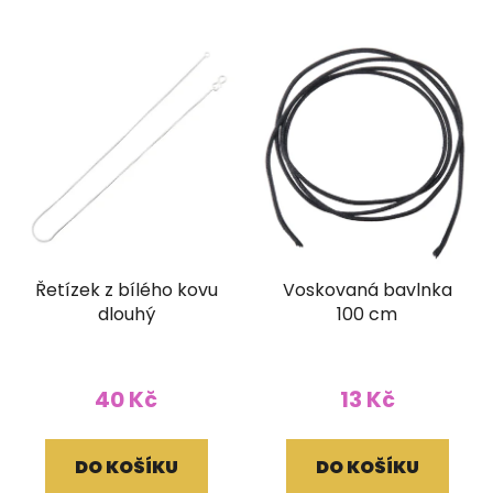
Řetízek z bílého kovu
Voskovaná bavlnka
dlouhý
100 cm
40 Kč
13 Kč
DO KOŠÍKU
DO KOŠÍKU