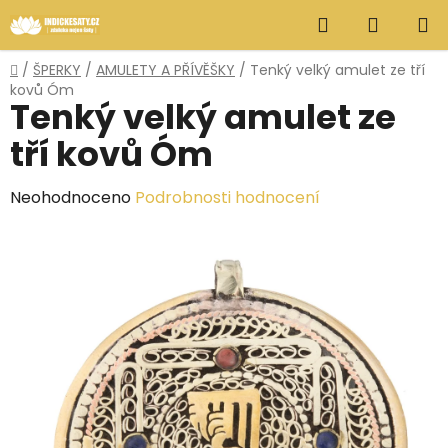
Přejít
Hledat
NÁKUP
na
obsah
KOŠÍK
Domů
/
ŠPERKY
/
AMULETY A PŘÍVĚŠKY
/
Tenký velký amulet ze tří
kovů Óm
Tenký velký amulet ze
tří kovů Óm
Průměrné
Neohodnoceno
Podrobnosti hodnocení
hodnocení
produktu
je
0,0
z
5
hvězdiček.