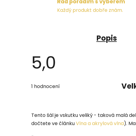
Rád poradím s výběrem
Každý produkt dobře znám.
Popis
5,0
Průměrné
hodnocení
Vel
1 hodnocení
produktu
je
5,0
z
5
hvězdiček.
Tento šál je vskutku veliký - taková malá de
dočtete ve článku
Vlna a akrylová vlna
). Ma