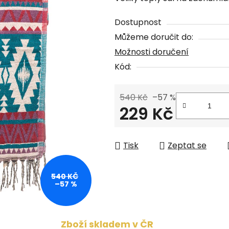
produktu
je
Dostupnost
5,0
Můžeme doručit do:
z
Možnosti doručení
5
Kód:
hvězdiček.
540 Kč
–57 %
229 Kč
Měrná cena:
Tisk
Zeptat se
540 KČ
–57 %
Zboží skladem v ČR