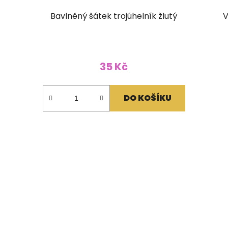
Bavlněný šátek trojúhelník žlutý
V
35 Kč
DO KOŠÍKU