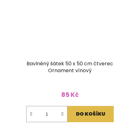
Bavlněný šátek 50 x 50 cm čtverec
Ornament vínový
Průměrné
hodnocení
85 Kč
produktu
je
DO KOŠÍKU
5,0
z
5