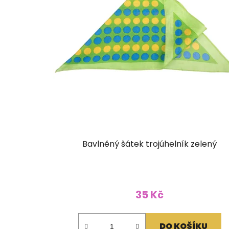
Bavlněný šátek trojúhelník zelený
35 Kč
DO KOŠÍKU