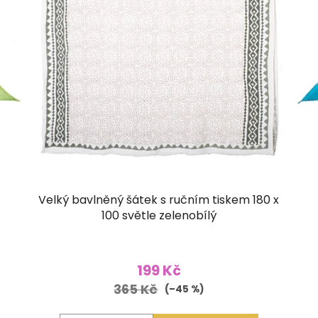
Velký bavlněný šátek s ručním tiskem 180 x
100 světle zelenobílý
199 Kč
365 Kč
(–45 %)