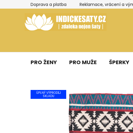
Přejít
Doprava a platba
Reklamace, vrácení a vý
na
obsah
PRO ŽENY
PRO MUŽE
ŠPERKY
ÚPLNÝ VÝPRODEJ
SKLADU