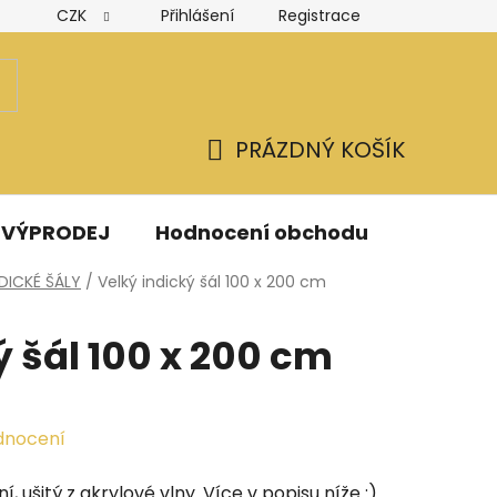
CZK
Přihlášení
Registrace
Hodnocení obchodu
Obchodní podmínky
Podmínk
PRÁZDNÝ KOŠÍK
NÁKUPNÍ
KOŠÍK
VÝPRODEJ
Hodnocení obchodu
Kontak
NDICKÉ ŠÁLY
/
Velký indický šál 100 x 200 cm
ý šál 100 x 200 cm
dnocení
, ušitý z akrylové vlny. Více v popisu níže :)