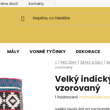
měna zboží
Kontakty
Kancelář a ateliér
Blog
MÁLY
VONNÉ TYČINKY
DEKORACE
Domů
/
PRO ŽENY
/
ŠÁTKY A ŠÁLY
/
I
vzorovaný
Velký indick
vzorovaný
Průměrné
1 hodnocení
Podrobnosti ho
hodnocení
Veliký teplý šál na zachumlání