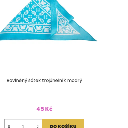
Bavlněný šátek trojúhelník modrý
45 Kč
DO KOŠÍKU