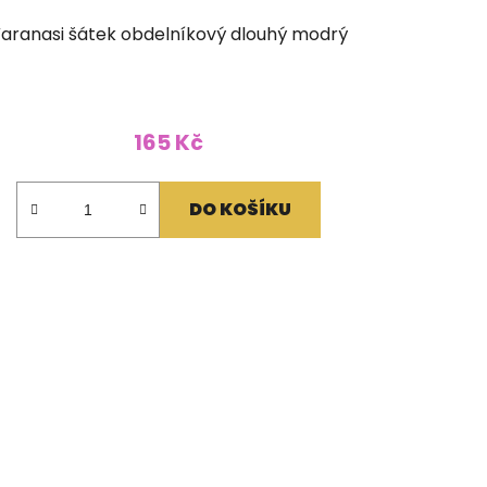
aranasi šátek obdelníkový dlouhý modrý
165 Kč
DO KOŠÍKU