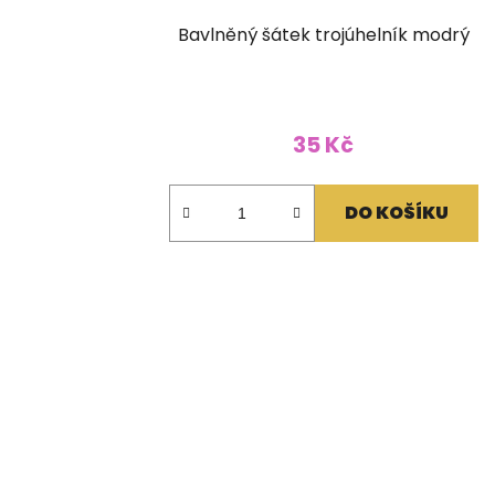
Bavlněný šátek trojúhelník modrý
35 Kč
DO KOŠÍKU