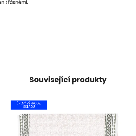
en třásněmi.
Související produkty
ÚPLNÝ VÝPRODEJ
SKLADU