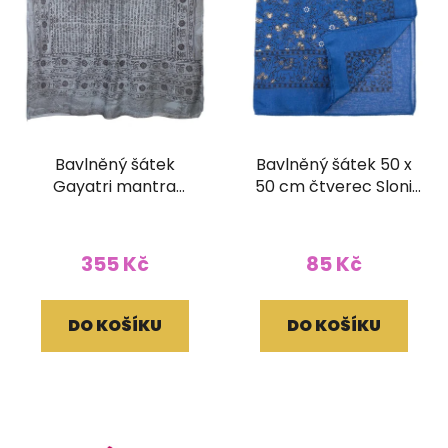
Bavlněný šátek
Bavlněný šátek 50 x
Gayatri mantra
50 cm čtverec Sloni
stonewashová batika
tmavě modrý
180 x 120 cm šedý
355 Kč
85 Kč
DO KOŠÍKU
DO KOŠÍKU