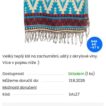
540
KČ
–57 %
Veliký teplý šál na zachumlání, ušitý z akrylové vlny.
Více v popisu níže :)
Dostupnost
Skladem
(1 ks)
Můžeme doručit do:
13.8.2026
Možnosti doručení
Kód:
SAL27