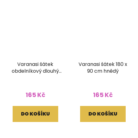
Varanasi šátek
Varanasi šátek 180 x
obdelníkový dlouhý
90 cm hnědý
bíločerný
165 Kč
165 Kč
DO KOŠÍKU
DO KOŠÍKU