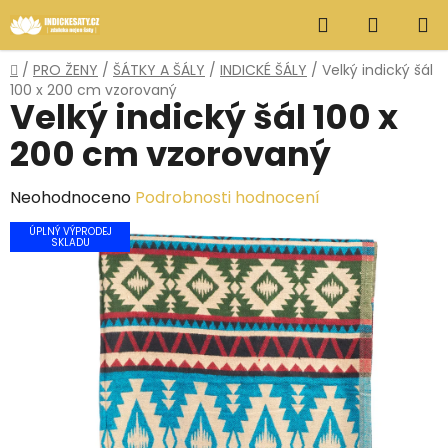
Přejít
Hledat
NÁKUP
na
obsah
KOŠÍK
Domů
/
PRO ŽENY
/
ŠÁTKY A ŠÁLY
/
INDICKÉ ŠÁLY
/
Velký indický šál
100 x 200 cm vzorovaný
Velký indický šál 100 x
200 cm vzorovaný
Průměrné
Neohodnoceno
Podrobnosti hodnocení
hodnocení
ÚPLNÝ VÝPRODEJ
SKLADU
produktu
je
0,0
z
5
hvězdiček.