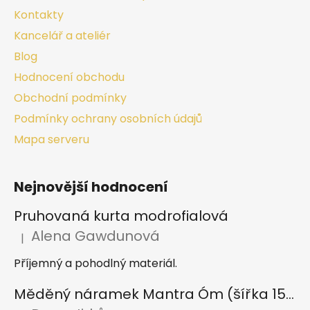
Kontakty
Kancelář a ateliér
Blog
Hodnocení obchodu
Obchodní podmínky
Podmínky ochrany osobních údajů
Mapa serveru
Nejnovější hodnocení
Pruhovaná kurta modrofialová
Alena Gawdunová
|
Hodnocení produktu je 5 z 5 hvězdiček.
Příjemný a pohodlný materiál.
Měděný náramek Mantra Óm (šířka 15 mm)