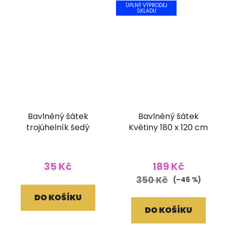
ÚPLNÝ VÝPRODEJ
SKLADU
Bavlněný šátek
Bavlněný šátek
trojúhelník šedý
Květiny 180 x 120 cm
35 Kč
189 Kč
350 Kč
(–46 %)
DO KOŠÍKU
DO KOŠÍKU