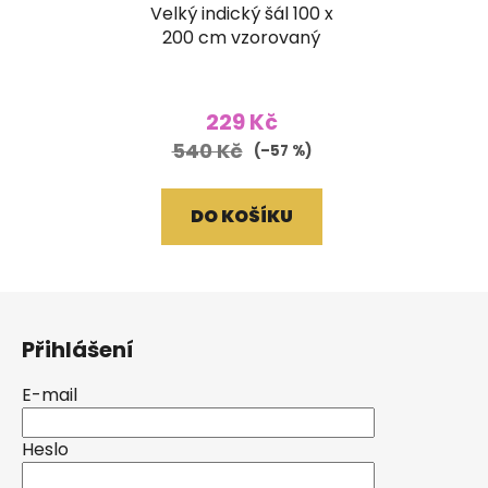
Velký indický šál 100 x
200 cm vzorovaný
229 Kč
540 Kč
(–57 %)
DO KOŠÍKU
Z
á
Přihlášení
p
a
E-mail
t
í
Heslo