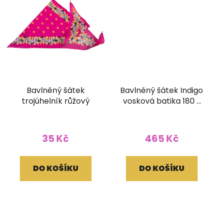
Bavlněný šátek
Bavlněný šátek Indigo
trojúhelník růžový
vosková batika 180 x
110 cm
35 Kč
465 Kč
DO KOŠÍKU
DO KOŠÍKU