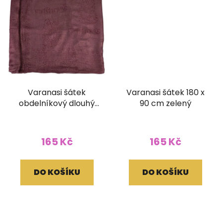
Varanasi šátek
Varanasi šátek 180 x
obdelníkový dlouhý
90 cm zelený
hnědý
165 Kč
165 Kč
DO KOŠÍKU
DO KOŠÍKU