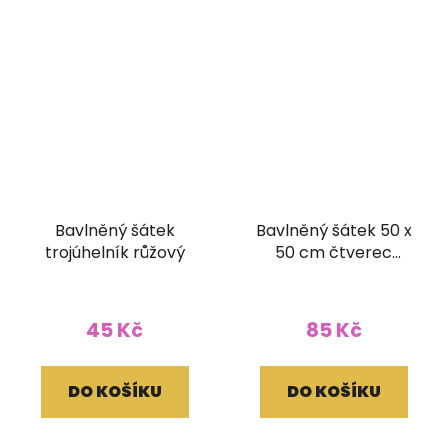
Bavlněný šátek
Bavlněný šátek 50 x
trojúhelník růžový
50 cm čtverec
Ornament světle
modrý
45 Kč
85 Kč
DO KOŠÍKU
DO KOŠÍKU