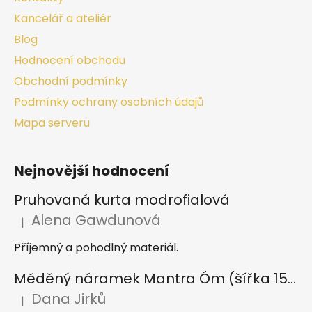
Kancelář a ateliér
Blog
Hodnocení obchodu
Obchodní podmínky
Podmínky ochrany osobních údajů
Mapa serveru
Nejnovější hodnocení
Pruhovaná kurta modrofialová
Alena Gawdunová
|
Hodnocení produktu je 5 z 5 hvězdiček.
Příjemný a pohodlný materiál.
Měděný náramek Mantra Óm (šířka 15 mm)
Dana Jirků
|
Hodnocení produktu je 5 z 5 hvězdiček.