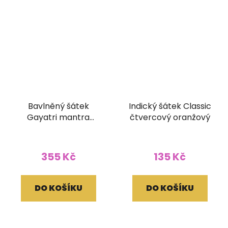
Bavlněný šátek
Indický šátek Classic
Gayatri mantra
čtvercový oranžový
stonewashová batika
180 x 120 cm žlutý
355 Kč
135 Kč
DO KOŠÍKU
DO KOŠÍKU