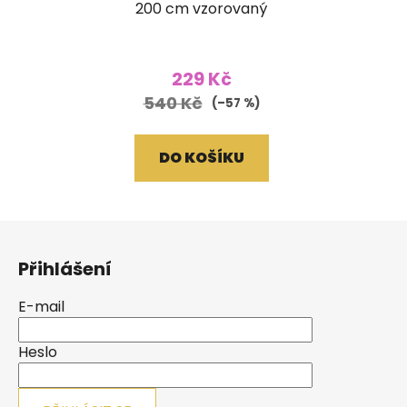
200 cm vzorovaný
229 Kč
540 Kč
(–57 %)
DO KOŠÍKU
Z
á
Přihlášení
p
a
E-mail
t
í
Heslo