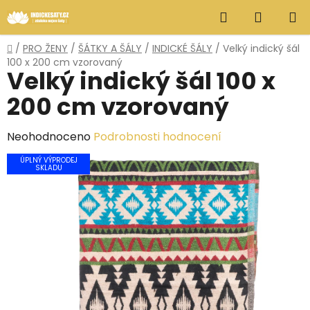
Přejít
Hledat
NÁKUP
na
obsah
KOŠÍK
Domů
/
PRO ŽENY
/
ŠÁTKY A ŠÁLY
/
INDICKÉ ŠÁLY
/
Velký indický šál
100 x 200 cm vzorovaný
Velký indický šál 100 x
200 cm vzorovaný
Průměrné
Neohodnoceno
Podrobnosti hodnocení
hodnocení
ÚPLNÝ VÝPRODEJ
SKLADU
produktu
je
0,0
z
5
hvězdiček.