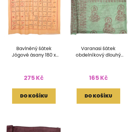
Bavlněný šátek
Varanasi šátek
Jógové ásany 180 x
obdelníkový dlouhý
120 cm světle hnědý
zelený
275 Kč
165 Kč
DO KOŠÍKU
DO KOŠÍKU