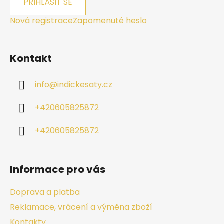
PŘIHLÁSIT SE
Nová registrace
Zapomenuté heslo
Kontakt
info
@
indickesaty.cz
+420605825872
+420605825872
Informace pro vás
Doprava a platba
Reklamace, vrácení a výměna zboží
Kontakty