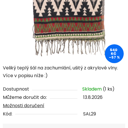
540
KČ
–57 %
Veliký teplý šál na zachumlání, ušitý z akrylové vlny.
Více v popisu níže :)
Dostupnost
Skladem
(1 ks)
Můžeme doručit do:
13.8.2026
Možnosti doručení
Kód:
SAL29