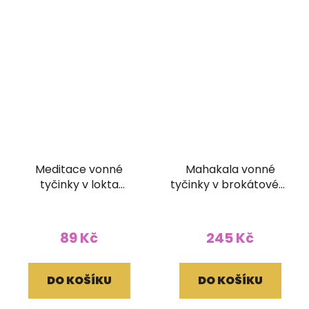
Meditace vonné
Mahakala vonné
tyčinky v lokta
tyčinky v brokátovém
papírovém obale
pouzdře (bez dřívka)
89 Kč
245 Kč
DO KOŠÍKU
DO KOŠÍKU