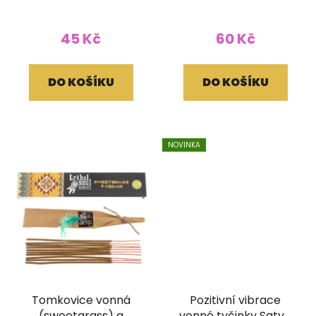
45 Kč
60 Kč
DO KOŠÍKU
DO KOŠÍKU
NOVINKA
Tomkovice vonná
Pozitivní vibrace
(sweetgrass) a
vonné tyčinky Satya