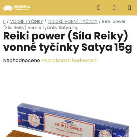
Přejít
Hledat
NÁKUP
na
obsah
KOŠÍK
Domů
/
VONNÉ TYČINKY
/
INDICKÉ VONNÉ TYČINKY
/
Reiki power
(Síla Reiky) vonné tyčinky Satya 15g
Reiki power (Síla Reiky)
vonné tyčinky Satya 15g
Průměrné
Neohodnoceno
Podrobnosti hodnocení
hodnocení
produktu
je
0,0
z
5
hvězdiček.