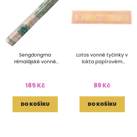
Sengdongma
Lotos vonné tyčinky v
Himalájské vonné
lokta papírovém
tyčinky (bez dřívka)
obale
185 Kč
89 Kč
DO KOŠÍKU
DO KOŠÍKU