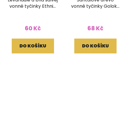
vonné tyčinky Ethnic
vonné tyčinky Goloka
Vibec 15g
ORGANIC 15g
60 Kč
68 Kč
DO KOŠÍKU
DO KOŠÍKU