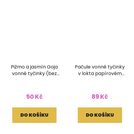
Pižmo a jasmín Goja
Pačule vonné tyčinky
vonné tyčinky (bez
v lokta papírovém
dřívka)
obale
50 Kč
89 Kč
DO KOŠÍKU
DO KOŠÍKU