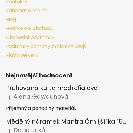
Kontakty
Kancelář a ateliér
Blog
Hodnocení obchodu
Obchodní podmínky
Podmínky ochrany osobních údajů
Mapa serveru
Nejnovější hodnocení
Pruhovaná kurta modrofialová
Alena Gawdunová
|
Hodnocení produktu je 5 z 5 hvězdiček.
Příjemný a pohodlný materiál.
Měděný náramek Mantra Óm (šířka 15 mm)
Dana Jirků
|