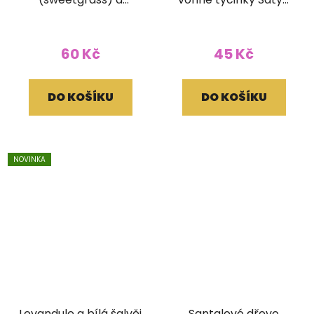
cedrové dřevo vonné
15g
tyčinky Tribal soul 15g
60 Kč
45 Kč
DO KOŠÍKU
DO KOŠÍKU
NOVINKA
Levandule a bílá šalvěj
Santalové dřevo