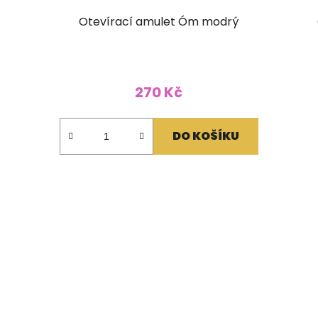
Otevírací amulet Óm modrý
270 Kč
DO KOŠÍKU