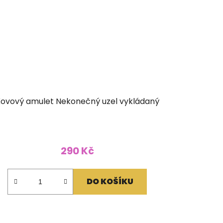
ovový amulet Nekonečný uzel vykládaný
290 Kč
DO KOŠÍKU