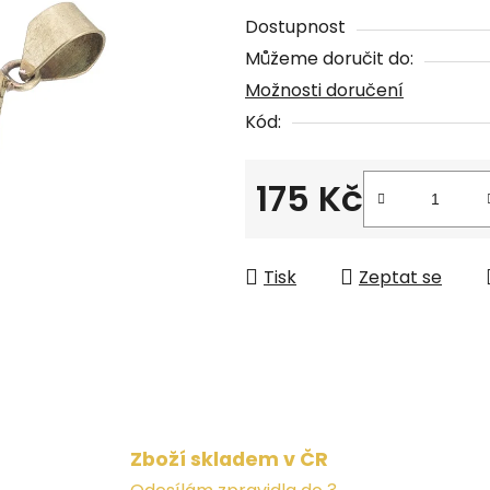
je
Dostupnost
0,0
Můžeme doručit do:
z
Možnosti doručení
5
Kód:
hvězdiček.
175 Kč
Měrná cena:
Tisk
Zeptat se
Zboží skladem v ČR