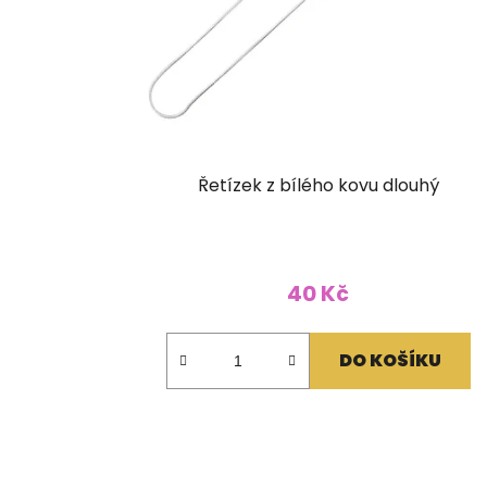
Řetízek z bílého kovu dlouhý
40 Kč
DO KOŠÍKU