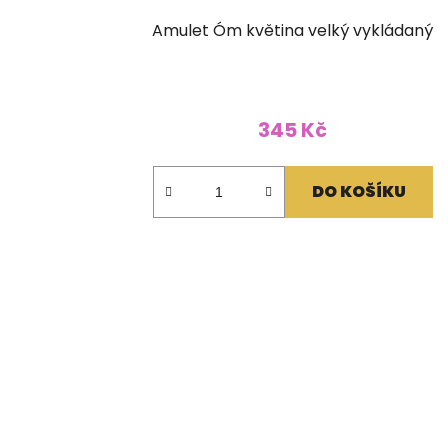
Amulet Óm květina velký vykládaný
345 Kč
DO KOŠÍKU