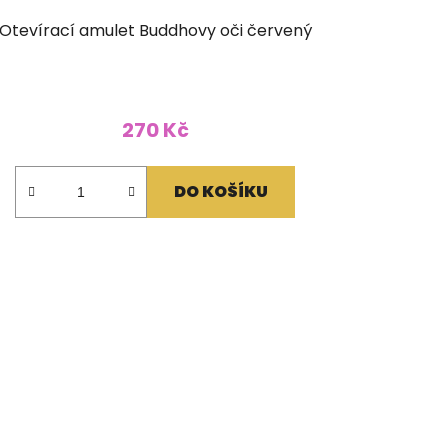
Otevírací amulet Buddhovy oči červený
270 Kč
DO KOŠÍKU