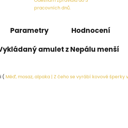
Odesílám zpravidla do 3
pracovních dnů.
Parametry
Hodnocení
Vykládaný amulet z Nepálu menší
i (
Měď, mosaz, alpaka | Z čeho se vyrábí kovové šperky 