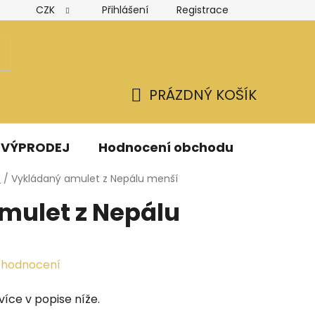
CZK
Přihlášení
Registrace
Hodnocení obchodu
Obchodní podmínky
Podmínk
PRÁZDNÝ KOŠÍK
NÁKUPNÍ
KOŠÍK
VÝPRODEJ
Hodnocení obchodu
Kontak
Y
/
Vykládaný amulet z Nepálu menší
mulet z Nepálu
 hodnocení
íce v popise níže.