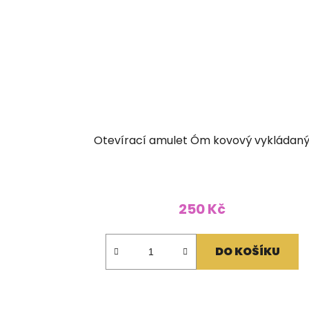
Otevírací amulet Óm kovový vykládan
250 Kč
DO KOŠÍKU