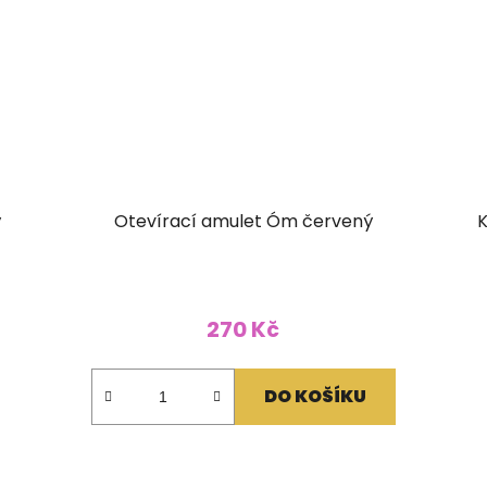
ý
Otevírací amulet Óm červený
K
270 Kč
DO KOŠÍKU