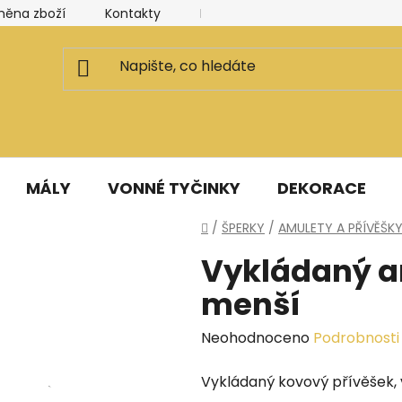
měna zboží
Kontakty
Kancelář a ateliér
Blog
MÁLY
VONNÉ TYČINKY
DEKORACE
Domů
/
ŠPERKY
/
AMULETY A PŘÍVĚŠK
Vykládaný a
menší
Průměrné
Neohodnoceno
Podrobnosti
hodnocení
Vykládaný kovový přívěšek, v
produktu