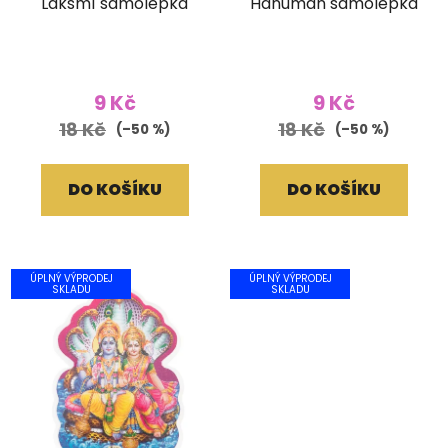
Lakšmí samolepka
Hanuman samolepka
9 Kč
9 Kč
18 Kč
18 Kč
(–50 %)
(–50 %)
DO KOŠÍKU
DO KOŠÍKU
ÚPLNÝ VÝPRODEJ
ÚPLNÝ VÝPRODEJ
SKLADU
SKLADU