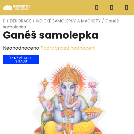
Přejít
Hledat
NÁKUP
na
obsah
KOŠÍK
Domů
/
DEKORACE
/
INDICKÉ SAMOLEPKY A MAGNETY
/
Ganéš
samolepka
Ganéš samolepka
Průměrné
Neohodnoceno
Podrobnosti hodnocení
hodnocení
ÚPLNÝ VÝPRODEJ
SKLADU
produktu
je
0,0
z
5
hvězdiček.