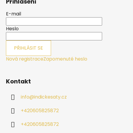
Přihlášení
p
a
E-mail
t
í
Heslo
PŘIHLÁSIT SE
Nová registrace
Zapomenuté heslo
Kontakt
info
@
indickesaty.cz
+420605825872
+420605825872