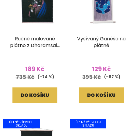
Ručně malované
Vyšívaný Ganéša na
plátno z Dharamsaly
plátně
(42x55 cm)
189 Kč
129 Kč
735 Kč
395 Kč
(–74 %)
(–67 %)
DO KOŠÍKU
DO KOŠÍKU
ÚPLNÝ VÝPRODEJ
ÚPLNÝ VÝPRODEJ
SKLADU
SKLADU