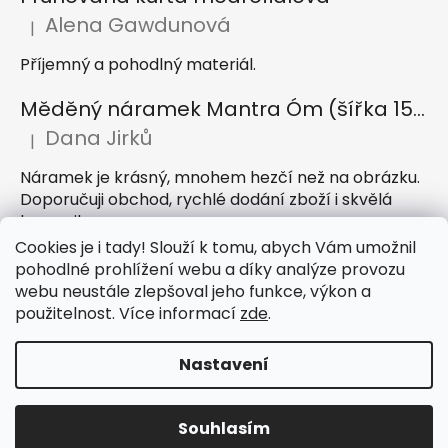
Alena Gawdunová
|
Hodnocení produktu je 5 z 5 hvězdiček.
Příjemný a pohodlný materiál.
Měděný náramek Mantra Óm (šířka 15 mm)
Dana Jirků
|
Hodnocení produktu je 5 z 5 hvězdiček.
Náramek je krásný, mnohem hezčí než na obrázku.
Doporučuji obchod, rychlé dodání zboží i skvělá
komunikace
Cookies je i tady! Slouží k tomu, abych Vám umožnil
Indický sárong z rayonu Nazar světle modrý
pohodlné prohlížení webu a díky analýze provozu
webu neustále zlepšoval jeho funkce, výkon a
Petra Hejátková
|
Hodnocení produktu je 5 z 5 hvězdiček.
použitelnost. Více informací
zde
.
Příjemný sárong, krásná barva
Nastavení
Vytvořil Shoptet
Souhlasím
Copyright 2026
IndickeSaty.cz
. Všechna práva