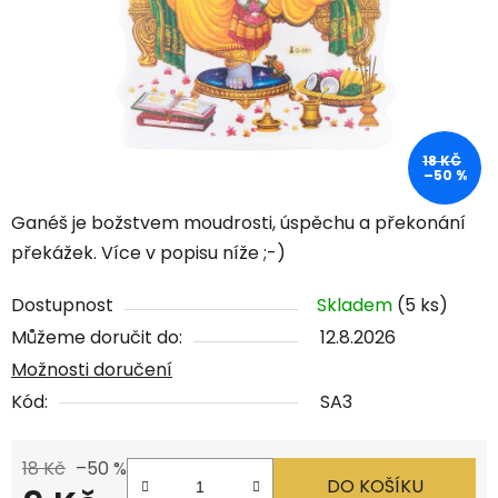
18 KČ
–50 %
Ganéš je božstvem moudrosti, úspěchu a překonání
překážek. Více v popisu níže ;-)
Dostupnost
Skladem
(5 ks)
Můžeme doručit do:
12.8.2026
Možnosti doručení
Kód:
SA3
18 Kč
–50 %
DO KOŠÍKU