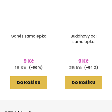
Ganéš samolepka
Buddhovy oči
samolepka
9 Kč
9 Kč
18 Kč
25 Kč
(–50 %)
(–64 %)
DO KOŠÍKU
DO KOŠÍKU
Z
á