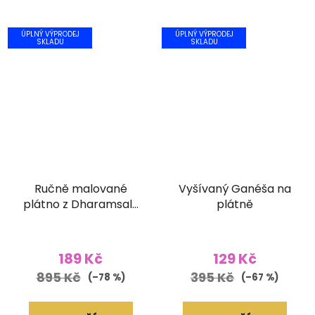
ÚPLNÝ VÝPRODEJ
ÚPLNÝ VÝPRODEJ
SKLADU
SKLADU
Ručně malované
Vyšívaný Ganéša na
plátno z Dharamsaly
plátně
(52x90 cm)
189 Kč
129 Kč
895 Kč
395 Kč
(–78 %)
(–67 %)