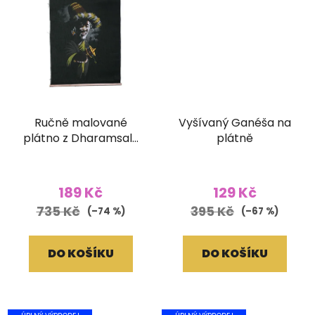
Ručně malované
Vyšívaný Ganéša na
plátno z Dharamsaly
plátně
(42x55 cm)
189 Kč
129 Kč
735 Kč
395 Kč
(–74 %)
(–67 %)
DO KOŠÍKU
DO KOŠÍKU