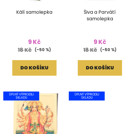
Kálí samolepka
Šiva a Parvátí
samolepka
9 Kč
9 Kč
18 Kč
18 Kč
(–50 %)
(–50 %)
DO KOŠÍKU
DO KOŠÍKU
ÚPLNÝ VÝPRODEJ
ÚPLNÝ VÝPRODEJ
SKLADU
SKLADU