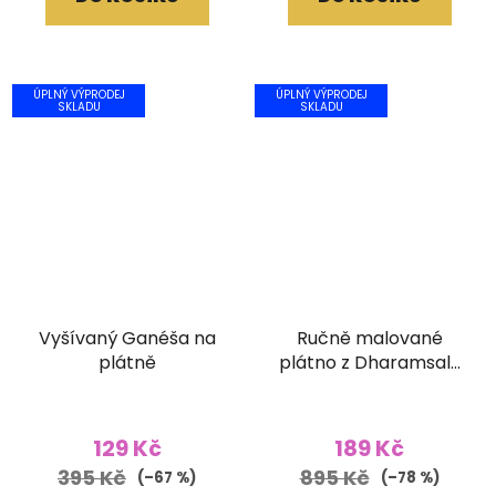
ÚPLNÝ VÝPRODEJ
ÚPLNÝ VÝPRODEJ
SKLADU
SKLADU
Vyšívaný Ganéša na
Ručně malované
plátně
plátno z Dharamsaly
(52x90 cm)
129 Kč
189 Kč
395 Kč
895 Kč
(–67 %)
(–78 %)