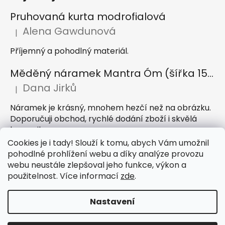
Pruhovaná kurta modrofialová
Alena Gawdunová
|
Hodnocení produktu je 5 z 5 hvězdiček.
Příjemný a pohodlný materiál.
Měděný náramek Mantra Óm (šířka 15 mm)
Dana Jirků
|
Hodnocení produktu je 5 z 5 hvězdiček.
Náramek je krásný, mnohem hezčí než na obrázku.
Doporučuji obchod, rychlé dodání zboží i skvělá
komunikace
Cookies je i tady! Slouží k tomu, abych Vám umožnil
Indický sárong z rayonu Nazar světle modrý
pohodlné prohlížení webu a díky analýze provozu
webu neustále zlepšoval jeho funkce, výkon a
Petra Hejátková
|
Hodnocení produktu je 5 z 5 hvězdiček.
použitelnost. Více informací
zde
.
Příjemný sárong, krásná barva
Nastavení