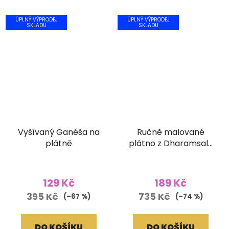
ÚPLNÝ VÝPRODEJ
ÚPLNÝ VÝPRODEJ
SKLADU
SKLADU
Vyšívaný Ganéša na
Ručně malované
plátně
plátno z Dharamsaly
(42x55 cm)
129 Kč
189 Kč
395 Kč
735 Kč
(–67 %)
(–74 %)
DO KOŠÍKU
DO KOŠÍKU