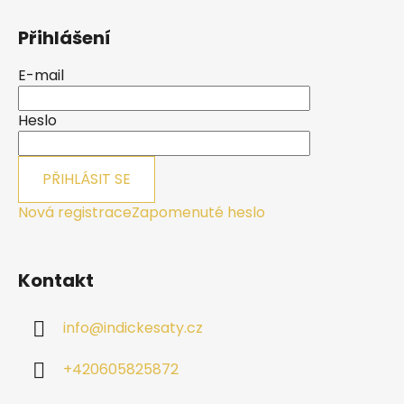
Z
á
Přihlášení
p
a
E-mail
t
í
Heslo
PŘIHLÁSIT SE
Nová registrace
Zapomenuté heslo
Kontakt
info
@
indickesaty.cz
+420605825872