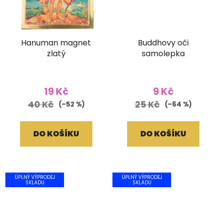
Hanuman magnet
Buddhovy oči
zlatý
samolepka
19 Kč
9 Kč
40 Kč
25 Kč
(–52 %)
(–64 %)
DO KOŠÍKU
DO KOŠÍKU
ÚPLNÝ VÝPRODEJ
ÚPLNÝ VÝPRODEJ
SKLADU
SKLADU