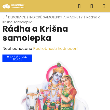
Přejít
Hledat
NÁKUP
na
obsah
KOŠÍK
Domů
/
DEKORACE
/
INDICKÉ SAMOLEPKY A MAGNETY
/
Rádha a
Krišna samolepka
Rádha a Krišna
samolepka
Průměrné
Neohodnoceno
Podrobnosti hodnocení
hodnocení
ÚPLNÝ VÝPRODEJ
SKLADU
produktu
je
0,0
z
5
hvězdiček.