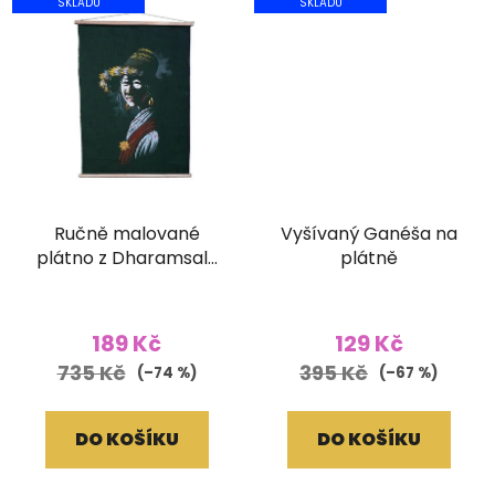
SKLADU
SKLADU
Ručně malované
Vyšívaný Ganéša na
plátno z Dharamsaly
plátně
(42x55 cm)
189 Kč
129 Kč
735 Kč
395 Kč
(–74 %)
(–67 %)
DO KOŠÍKU
DO KOŠÍKU