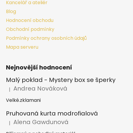
Kancelář a ateliér
Blog
Hodnocení obchodu
Obchodní podmínky
Podmínky ochrany osobních údajů
Mapa serveru
Nejnovější hodnocení
Malý poklad - Mystery box se šperky
Andrea Nováková
|
Hodnocení produktu je 2 z 5 hvězdiček.
Velké.zklamani
Pruhovaná kurta modrofialová
Alena Gawdunová
|
Hodnocení produktu je 5 z 5 hvězdiček.