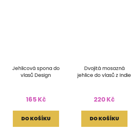
Jehlicová spona do
Dvojitá mosazná
vlasů Design
jehlice do vlasů z Indie
165 Kč
220 Kč
DO KOŠÍKU
DO KOŠÍKU