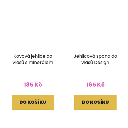
Kovová jehlice do
Jehlicová spona do
vlasů s minerálem
vlasů Design
185 Kč
165 Kč
DO KOŠÍKU
DO KOŠÍKU