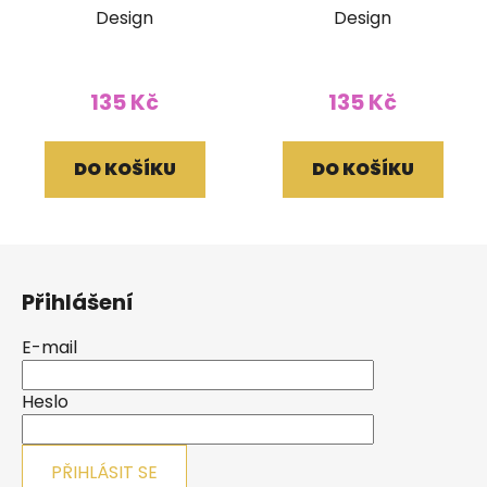
Design
Design
135 Kč
135 Kč
DO KOŠÍKU
DO KOŠÍKU
Z
á
Přihlášení
p
a
E-mail
t
í
Heslo
PŘIHLÁSIT SE