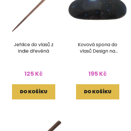
Jehlice do vlasů z
Kovová spona do
Indie dřevěná
vlasů Design na
zapínání
125 Kč
195 Kč
DO KOŠÍKU
DO KOŠÍKU