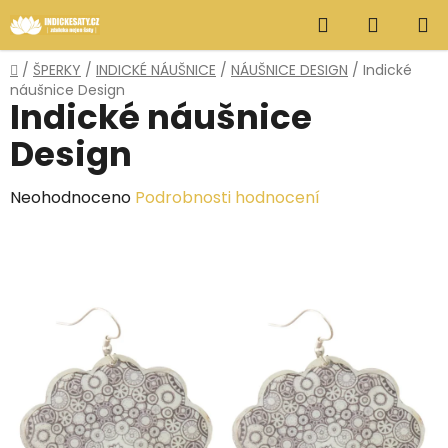
Přejít
Hledat
NÁKUP
na
obsah
KOŠÍK
Domů
/
ŠPERKY
/
INDICKÉ NÁUŠNICE
/
NÁUŠNICE DESIGN
/
Indické
náušnice Design
Indické náušnice
Design
Průměrné
Neohodnoceno
Podrobnosti hodnocení
hodnocení
produktu
je
0,0
z
5
hvězdiček.