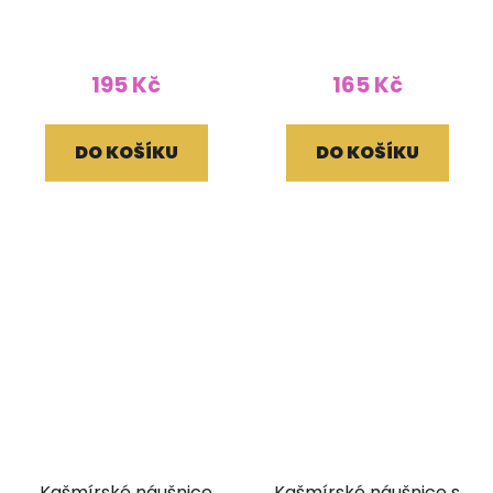
195 Kč
165 Kč
DO KOŠÍKU
DO KOŠÍKU
Kašmírské náušnice
Kašmírské náušnice s