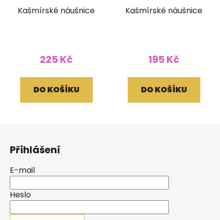
Kašmírské náušnice
Kašmírské náušnice
225 Kč
195 Kč
DO KOŠÍKU
DO KOŠÍKU
Z
á
Přihlášení
p
a
E-mail
t
í
Heslo