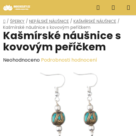
Přejít
Hledat
NÁKUP
na
obsah
KOŠÍK
Domů
/
ŠPERKY
/
NEPÁLSKÉ NÁUŠNICE
/
KAŠMÍRSKÉ NÁUŠNICE
/
Kašmírské náušnice s kovovým peříčkem
Kašmírské náušnice s
kovovým peříčkem
Průměrné
Neohodnoceno
Podrobnosti hodnocení
hodnocení
produktu
je
0,0
z
5
hvězdiček.