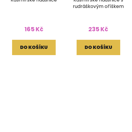
rudráškovým oříškem
165 Kč
235 Kč
DO KOŠÍKU
DO KOŠÍKU