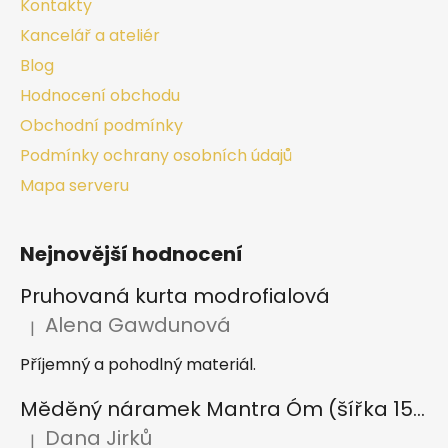
Kontakty
Kancelář a ateliér
Blog
Hodnocení obchodu
Obchodní podmínky
Podmínky ochrany osobních údajů
Mapa serveru
Nejnovější hodnocení
Pruhovaná kurta modrofialová
Alena Gawdunová
|
Hodnocení produktu je 5 z 5 hvězdiček.
Příjemný a pohodlný materiál.
Měděný náramek Mantra Óm (šířka 15 mm)
Dana Jirků
|