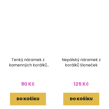
Tenký náramek z
Nepálský náramek z
kamenných korálků
korálků Sloneček
barva malachit
90 Kč
125 Kč
DO KOŠÍKU
DO KOŠÍKU