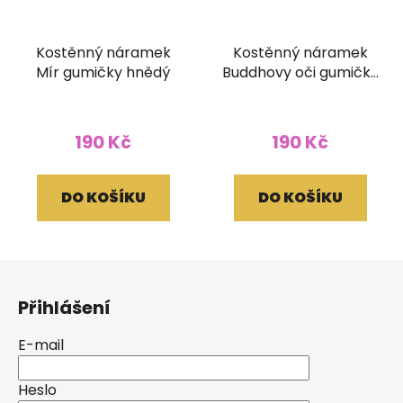
Kostěnný náramek
Kostěnný náramek
Mír gumičky hnědý
Buddhovy oči gumičky
bílý
190 Kč
190 Kč
DO KOŠÍKU
DO KOŠÍKU
Z
á
Přihlášení
p
a
E-mail
t
í
Heslo