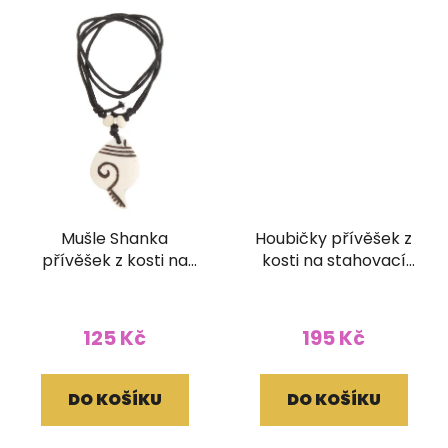
Mušle Shanka
Houbičky přívěšek z
přívěšek z kosti na
kosti na stahovací
stahovací bavlnce
bavlnce hnědý
bílý
125 Kč
195 Kč
DO KOŠÍKU
DO KOŠÍKU