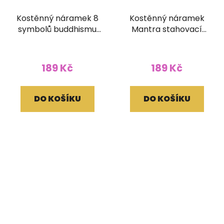
Kostěnný náramek 8
Kostěnný náramek
symbolů buddhismu
Mantra stahovací
stahovací kulatý
kulatý hnědý
černý
189 Kč
189 Kč
DO KOŠÍKU
DO KOŠÍKU