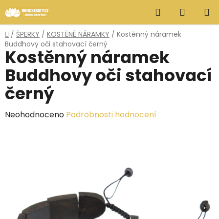
Přejít
Hledat
NÁKUP
na
obsah
KOŠÍK
Domů
/
ŠPERKY
/
KOSTĚNÉ NÁRAMKY
/
Kostěnný náramek
Buddhovy oči stahovací černý
Kostěnný náramek
Buddhovy oči stahovací
černý
Průměrné
Neohodnoceno
Podrobnosti hodnocení
hodnocení
produktu
je
0,0
z
5
hvězdiček.