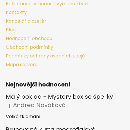
Reklamace, vrácení a výměna zboží
Kontakty
Kancelář a ateliér
Blog
Hodnocení obchodu
Obchodní podmínky
Podmínky ochrany osobních údajů
Mapa serveru
Nejnovější hodnocení
Malý poklad - Mystery box se šperky
Andrea Nováková
|
Hodnocení produktu je 2 z 5 hvězdiček.
Velké.zklamani
Pruhovaná kurta modrofialová