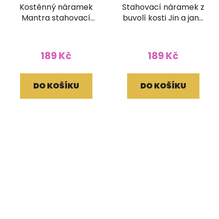
Kostěnný náramek
Stahovací náramek z
Mantra stahovací
buvolí kosti Jin a jang
kulatý černý
světlý
189 Kč
189 Kč
DO KOŠÍKU
DO KOŠÍKU