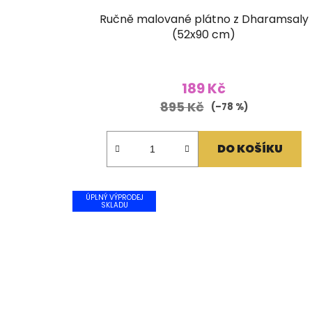
Ručně malované plátno z Dharamsaly
(52x90 cm)
189 Kč
895 Kč
(–78 %)
DO KOŠÍKU
ÚPLNÝ VÝPRODEJ
SKLADU