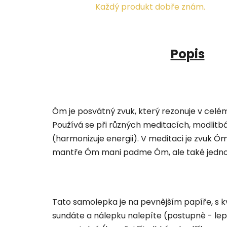
Každý produkt dobře znám.
Popis
Óm je posvátný zvuk, který rezonuje v celém
Používá se při různých meditacích, modlitbách
(harmonizuje energii). V meditaci je zvuk Ó
mantře Óm mani padme Óm, ale také jednot
Tato samolepka je na pevnějším papíře, s kv
sundáte a nálepku nalepíte (postupně - lepe