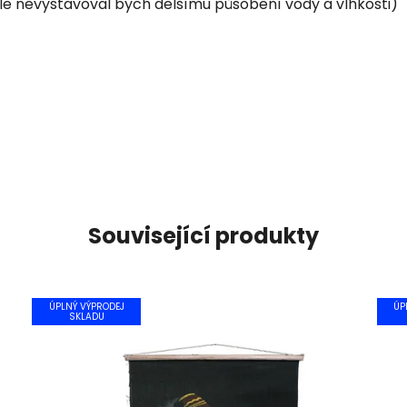
le nevystavoval bych delšímu působení vody a vlhkosti)
Související produkty
ÚPLNÝ VÝPRODEJ
ÚP
SKLADU