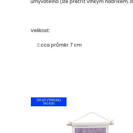
umyvatelná (lze přetřít vlhkým hadříkem, a
Velikost:
cca průměr 7 cm
ÚPLNÝ VÝPRODEJ
SKLADU