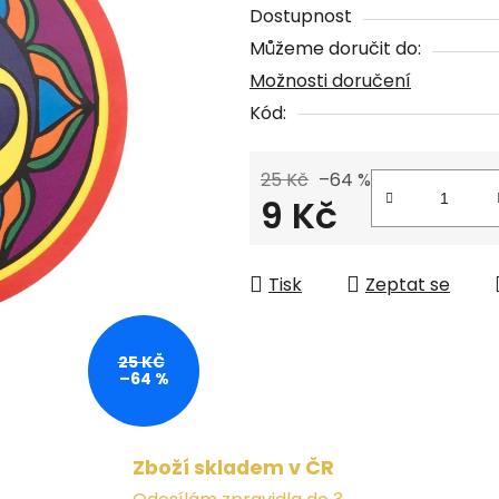
Dostupnost
z
Můžeme doručit do:
5
Možnosti doručení
hvězdiček.
Kód:
25 Kč
–64 %
9 Kč
Měrná cena:
Tisk
Zeptat se
25 KČ
–64 %
Zboží skladem v ČR