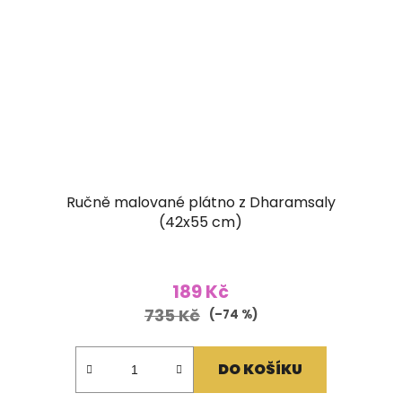
Ručně malované plátno z Dharamsaly
(42x55 cm)
189 Kč
735 Kč
(–74 %)
DO KOŠÍKU