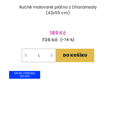
Ručně malované plátno z Dharamsaly
(42x55 cm)
189 Kč
735 Kč
(–74 %)
DO KOŠÍKU
ÚPLNÝ VÝPRODEJ
SKLADU