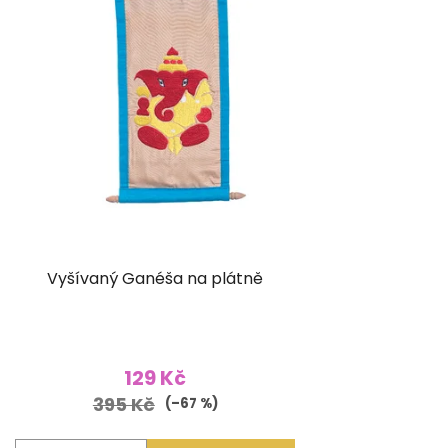
Vyšívaný Ganéša na plátně
129 Kč
395 Kč
(–67 %)