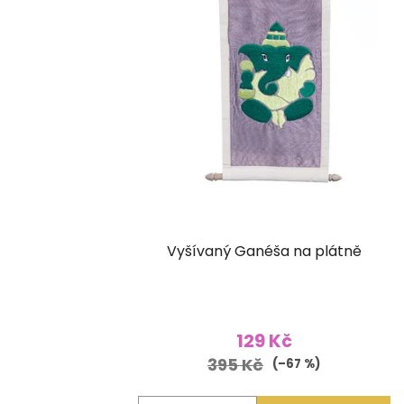
Vyšívaný Ganéša na plátně
129 Kč
395 Kč
(–67 %)