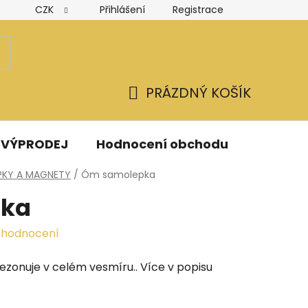
CZK
Přihlášení
Registrace
Hodnocení obchodu
Obchodní podmínky
Podmínk
PRÁZDNÝ KOŠÍK
NÁKUPNÍ
KOŠÍK
VÝPRODEJ
Hodnocení obchodu
Kontak
PKY A MAGNETY
/
Óm samolepka
pka
 hodnocení
ezonuje v celém vesmíru.. Více v popisu