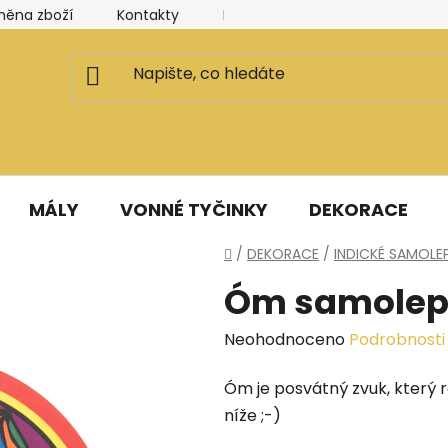
měna zboží
Kontakty
Kancelář a ateliér
Blog
MÁLY
VONNÉ TYČINKY
DEKORACE
Domů
/
DEKORACE
/
INDICKÉ SAMOLE
Óm samole
Průměrné
Neohodnoceno
Podrobnosti
hodnocení
Óm je posvátný zvuk, který r
produktu
níže ;-)
je
0,0