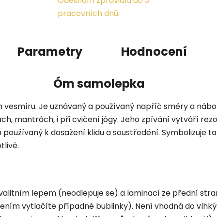
Odesílám zpravidla do 3
pracovních dnů.
Parametry
Hodnocení
Óm samolepka
 vesmíru. Je uznávaný a používaný napříč směry a nábožen
, mantrách, i při cvičení jógy. Jeho zpívání vytváří rezona
m používaný k dosažení klidu a soustředění. Symbolizuje t
livě.
alitním lepem (neodlepuje se) a laminací ze přední strany
ním vytlačíte případné bublinky). Není vhodná do vlhkých