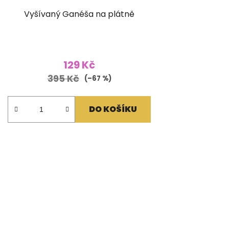
Vyšívaný Ganéša na plátně
129 Kč
395 Kč
(–67 %)
DO KOŠÍKU