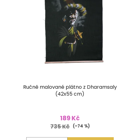
Ručně malované plátno z Dharamsaly
(42x55 cm)
189 Kč
735 Kč
(–74 %)