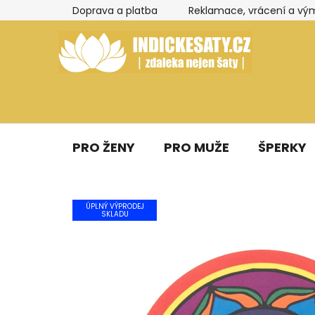
Přejít
Doprava a platba
Reklamace, vrácení a vý
na
obsah
PRO ŽENY
PRO MUŽE
ŠPERKY
ÚPLNÝ VÝPRODEJ
SKLADU