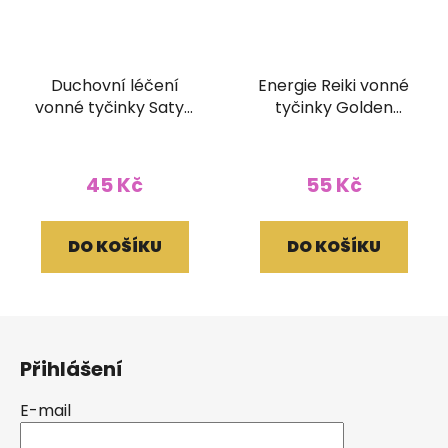
Duchovní léčení
Energie Reiki vonné
vonné tyčinky Satya
tyčinky Golden
15g
Vijayshree 15g
45 Kč
55 Kč
DO KOŠÍKU
DO KOŠÍKU
Z
á
Přihlášení
p
a
E-mail
t