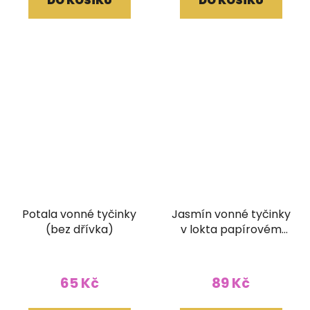
DO KOŠÍKU
DO KOŠÍKU
Potala vonné tyčinky
Jasmín vonné tyčinky
(bez dřívka)
v lokta papírovém
obale
65 Kč
89 Kč