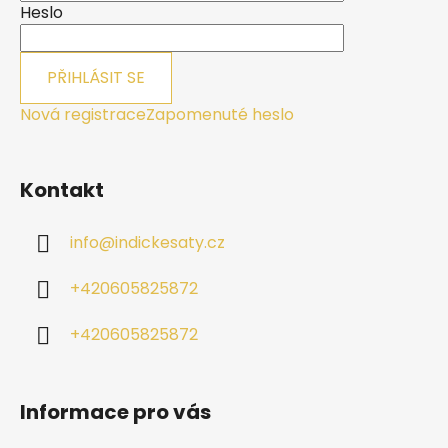
í
Heslo
PŘIHLÁSIT SE
Nová registrace
Zapomenuté heslo
Kontakt
info
@
indickesaty.cz
+420605825872
+420605825872
Informace pro vás