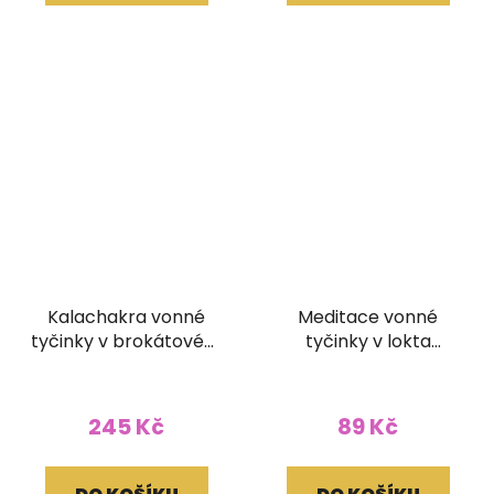
Kalachakra vonné
Meditace vonné
tyčinky v brokátovém
tyčinky v lokta
pouzdře (bez dřívka)
papírovém obale
245 Kč
89 Kč