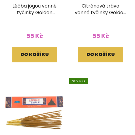
Léčba jógou vonné
Citrónová tráva
tyčinky Golden
vonné tyčinky Golden
Vijayshree 15g
Vijayshree 15g
55 Kč
55 Kč
DO KOŠÍKU
DO KOŠÍKU
NOVINKA