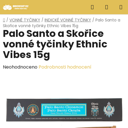
Přejít
Hledat
NÁKUP
na
obsah
KOŠÍK
Domů
/
VONNÉ TYČINKY
/
INDICKÉ VONNÉ TYČINKY
/
Palo Santo a
Skořice vonné tyčinky Ethnic Vibes 15g
Palo Santo a Skořice
vonné tyčinky Ethnic
Vibes 15g
Průměrné
Neohodnoceno
Podrobnosti hodnocení
hodnocení
produktu
je
0,0
z
5
hvězdiček.