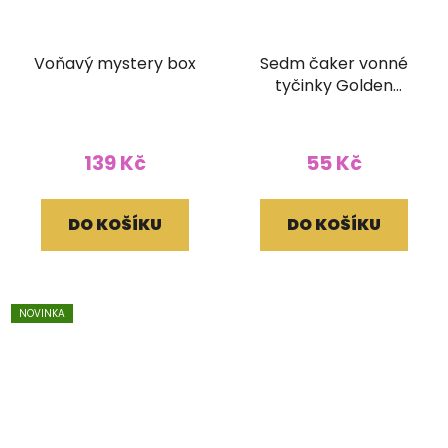
Voňavý mystery box
Sedm čaker vonné
tyčinky Golden
Vijayshree 15g
139 Kč
55 Kč
DO KOŠÍKU
DO KOŠÍKU
NOVINKA