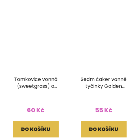
Tomkovice vonná
Sedm čaker vonné
(sweetgrass) a
tyčinky Golden
cedrové dřevo vonné
Vijayshree 15g
tyčinky Tribal soul 15g
60 Kč
55 Kč
DO KOŠÍKU
DO KOŠÍKU