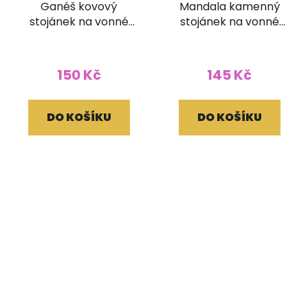
Ganéš kovový
Mandala kamenný
stojánek na vonné
stojánek na vonné
tyčinky kruhový
tyčinky kruhový
150 Kč
145 Kč
DO KOŠÍKU
DO KOŠÍKU