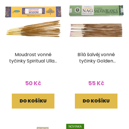
Moudrost vonné
Bílá šalvěj vonné
tyčinky Spiritual Ullas
tyčinky Golden
15g
Vijayshree 15g
50 Kč
55 Kč
DO KOŠÍKU
DO KOŠÍKU
NOVINKA