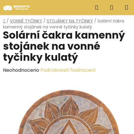
Přejít
Hledat
NÁKUP
na
obsah
KOŠÍK
Domů
/
VONNÉ TYČINKY
/
STOJÁNKY NA TYČINKY
/
Solární čakra
kamenný stojánek na vonné tyčinky kulatý
Solární čakra kamenný
stojánek na vonné
tyčinky kulatý
Průměrné
Neohodnoceno
Podrobnosti hodnocení
hodnocení
produktu
je
0,0
z
5
hvězdiček.