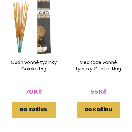
Oudh vonné tyčinky
Meditace vonné
Goloka 15g
tyčinky Golden Nag
15g
70 Kč
55 Kč
DO KOŠÍKU
DO KOŠÍKU