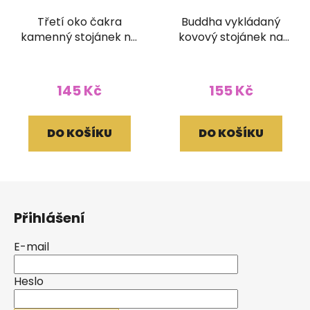
Třetí oko čakra
Buddha vykládaný
kamenný stojánek na
kovový stojánek na
vonné tyčinky
vonné tyčinky
145 Kč
155 Kč
DO KOŠÍKU
DO KOŠÍKU
Z
á
Přihlášení
p
a
E-mail
t
í
Heslo