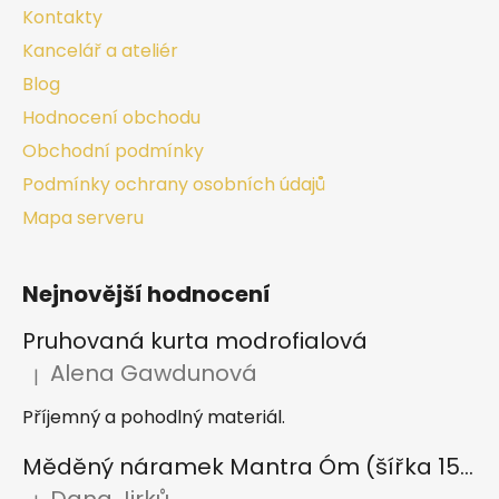
Kontakty
Kancelář a ateliér
Blog
Hodnocení obchodu
Obchodní podmínky
Podmínky ochrany osobních údajů
Mapa serveru
Nejnovější hodnocení
Pruhovaná kurta modrofialová
Alena Gawdunová
|
Hodnocení produktu je 5 z 5 hvězdiček.
Příjemný a pohodlný materiál.
Měděný náramek Mantra Óm (šířka 15 mm)