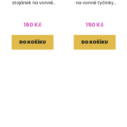
stojánek na vonné
na vonné tyčinky
tyčinky velký
kruhový
160 Kč
150 Kč
DO KOŠÍKU
DO KOŠÍKU